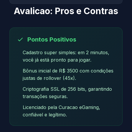
Avalicao: Pros e Contras
Pontos Positivos
Cadastro super simples: em 2 minutos,
você já está pronto para jogar.
Bônus inicial de R$ 3500 com condições
justas de rollover (45x).
Criptografia SSL de 256 bits, garantindo
transações seguras.
Licenciado pela Curacao eGaming,
confiável e legítimo.