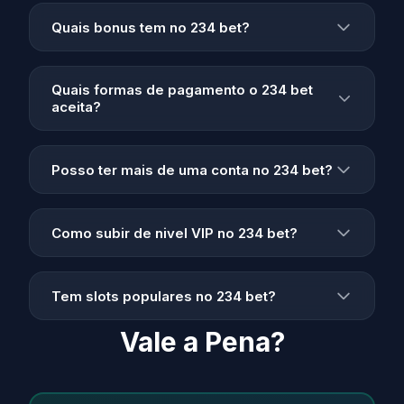
que desejam começar com depósitos
Quais bonus tem no 234 bet?
baixos. Com apenas R$ 5, você já pode
Além do bônus de boas-vindas de R$ 3500,
fazer seu primeiro depósito e aproveitar o
o 234 bet oferece promoções sazonais,
bônus inicial de R$ 3500. É uma ótima
Quais formas de pagamento o 234 bet
cashback em jogos ao vivo e rodadas grátis
aceita?
opção para quem deseja explorar a
em slots populares. Os membros do
plataforma sem investir muito de início.
O 234 bet oferece diversas opções de
programa VIP também recebem bônus
pagamento, incluindo Pix (com saques em
Posso ter mais de uma conta no 234 bet?
exclusivos e acesso a torneios especiais
10 minutos), Bitcoin, Litecoin, ecoPayz e
com prêmios em dinheiro.
Não, o 234 bet permite apenas uma conta
transferências bancárias como Bradesco.
por jogador para garantir a segurança e
As opções são pensadas para maior
Como subir de nivel VIP no 234 bet?
integridade da plataforma. Se você tentar
comodidade dos jogadores brasileiros.
Para subir de nível no programa VIP, basta
criar múltiplas contas, elas poderão ser
acumular pontos jogando regularmente e
suspensas. Use sua conta principal para
Tem slots populares no 234 bet?
participando das promoções. Cada nível
aproveitar todos os benefícios.
Sim, a biblioteca do 234 bet inclui slots
oferece benefícios adicionais, como
Vale a Pena?
populares como Book of Dead, Starburst e
cashback semanal, bônus especiais e
Gonzo's Quest. Além disso, novos
limites maiores de saque.
lançamentos são adicionados regularmente