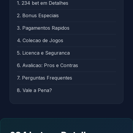
1. 234 bet em Detalhes
2. Bonus Especiais
3. Pagamentos Rapidos
4. Colecao de Jogos
5. Licenca e Seguranca
6. Avalicao: Pros e Contras
7. Perguntas Frequentes
8. Vale a Pena?