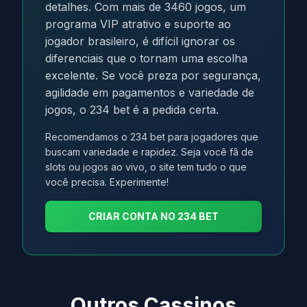
detalhes. Com mais de 3460 jogos, um
programa VIP atrativo e suporte ao
jogador brasileiro, é difícil ignorar os
diferenciais que o tornam uma escolha
excelente. Se você preza por segurança,
agilidade em pagamentos e variedade de
jogos, o 234 bet é a pedida certa.
Recomendamos o 234 bet para jogadores que
buscam variedade e rapidez. Seja você fã de
slots ou jogos ao vivo, o site tem tudo o que
você precisa. Experimente!
CRIAR CONTA NO 234 BET
Outros Cassinos