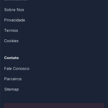
Sobre Nos
Privacidade
Termos
Cookies
Contato
Fale Conosco
Parceiros
Sitemap