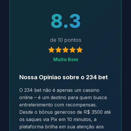
para manter a experiência emocionante.
8.3
de 10 pontos
Muito Bom
Nossa Opiniao sobre o 234 bet
O 234 bet não é apenas um cassino
online – é um destino para quem busca
entretenimento com recompensas.
Desde o bônus generoso de R$ 3500 até
os saques via Pix em 10 minutos, a
plataforma brilha em sua atenção aos