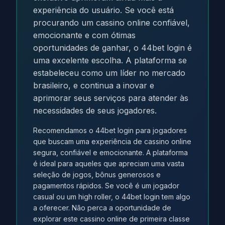
experiência do usuário. Se você está
procurando um cassino online confiável,
emocionante e com ótimas
oportunidades de ganhar, o 44bet login é
uma excelente escolha. A plataforma se
estabeleceu como um líder no mercado
brasileiro, e continua a inovar e
aprimorar seus serviços para atender às
necessidades de seus jogadores.
Recomendamos o 44bet login para jogadores
que buscam uma experiência de cassino online
segura, confiável e emocionante. A plataforma
é ideal para aqueles que apreciam uma vasta
seleção de jogos, bônus generosos e
pagamentos rápidos. Se você é um jogador
casual ou um high roller, o 44bet login tem algo
a oferecer. Não perca a oportunidade de
explorar este cassino online de primeira classe