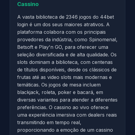
Cassino
A vasta biblioteca de 2346 jogos do 44bet
login é um dos seus maiores atrativos. A
plataforma colabora com os principais
provedores da indústria, como Spinomenal,
Betsoft e Play'n GO, para oferecer uma
seleção diversificada e de alta qualidade. Os
slots dominam a biblioteca, com centenas
de títulos disponíveis, desde os clássicos de
frutas até as video slots mais modernas e
temáticas. Os jogos de mesa incluem
blackjack, roleta, poker e bacará, em
diversas variantes para atender a diferentes
preferências. O cassino ao vivo oferece
uma experiência imersiva com dealers reais
transmitindo em tempo real,
proporcionando a emoção de um cassino