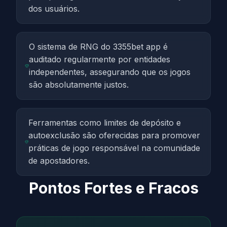
dos usuários.
O sistema de RNG do 3355bet app é
auditado regularmente por entidades
independentes, assegurando que os jogos
são absolutamente justos.
Ferramentas como limites de depósito e
autoexclusão são oferecidas para promover
práticas de jogo responsável na comunidade
de apostadores.
Pontos Fortes e Fracos