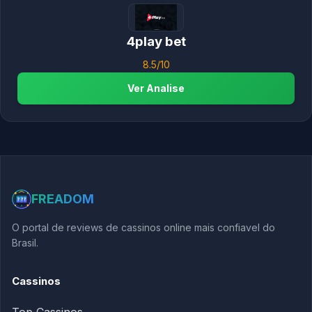
4play bet
8.5/10
Ver Analise
FREADOM
O portal de reviews de cassinos online mais confiavel do
Brasil.
Cassinos