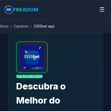
☰
FREADOM
Inicio
/
Cassinos
/
3355bet app
Top Escolha 2025
Descubra o
Melhor do