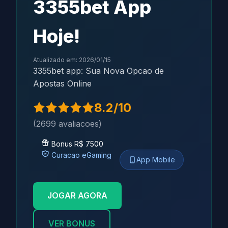
3355bet App
Hoje!
Atualizado em: 2026/01/15
3355bet app: Sua Nova Opcao de
Apostas Online
8.2/10
(2699 avaliacoes)
Bonus R$ 7500
Curacao eGaming
App Mobile
JOGAR AGORA
VER BONUS