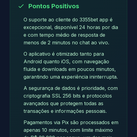
Pontos Positivos
O suporte ao cliente do 3355bet app é
excepcional, disponível 24 horas por dia
e com tempo médio de resposta de
menos de 2 minutos no chat ao vivo.
O aplicativo é otimizado tanto para
Android quanto iOS, com navegação
fluida e downloads em poucos minutos,
garantindo uma experiência ininterrupta.
A segurança de dados é prioridade, com
criptografia SSL 256 bits e protocolos
avançados que protegem todas as
transações e informações pessoais.
Pagamentos via Pix são processados em
apenas 10 minutos, com limite máximo