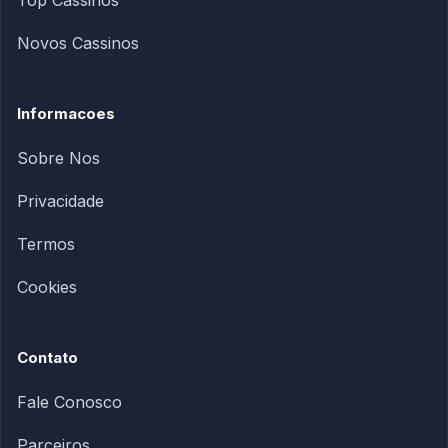
Top Cassinos
Novos Cassinos
Informacoes
Sobre Nos
Privacidade
Termos
Cookies
Contato
Fale Conosco
Parceiros