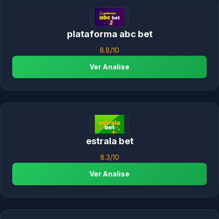
plataforma abc bet
8.8/10
Ver Analise
estrala bet
8.3/10
Ver Analise