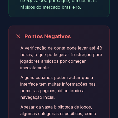
de R$ 20.000 por saque, um dos mais
rápidos do mercado brasileiro.
Pontos Negativos
A verificação de conta pode levar até 48
horas, o que pode gerar frustração para
jogadores ansiosos por começar
imediatamente.
Alguns usuários podem achar que a
interface tem muitas informações nas
primeiras páginas, dificultando a
navegação inicial.
Apesar da vasta biblioteca de jogos,
algumas categorias específicas, como