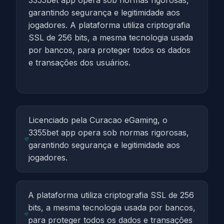
3355bet app opera sob normas rigorosas,
garantindo segurança e legitimidade aos
jogadores. A plataforma utiliza criptografia
SSL de 256 bits, a mesma tecnologia usada
por bancos, para proteger todos os dados
e transações dos usuários.
Licenciado pela Curacao eGaming, o
3355bet app opera sob normas rigorosas,
garantindo segurança e legitimidade aos
jogadores.
A plataforma utiliza criptografia SSL de 256
bits, a mesma tecnologia usada por bancos,
para proteger todos os dados e transações