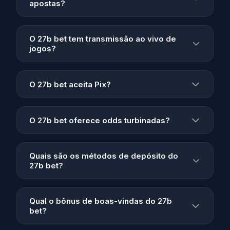
PicPay.
apostas?
Sim, a 27b bet fornece estatísticas
detalhadas em tempo real nos eventos
O 27b bet tem transmissão ao vivo de
esportivos disponíveis.
jogos?
Sim, a plataforma oferece streaming ao
vivo para eventos selecionados diretamente
O 27b bet aceita Pix?
na área de apostas.
Sim, o Pix é aceito para depósitos
instantâneos e saques processados em até
O 27b bet oferece odds turbinadas?
2 horas.
Sim, diariamente você encontrará odds
turbinadas em esportes populares, como
Quais são os métodos de depósito do
futebol e eSports.
27b bet?
Pix, PicPay, Mercado Pago e criptomoedas
como Bitcoin são algumas das opções
Qual o bônus de boas-vindas do 27b
disponíveis.
bet?