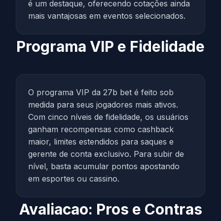
é um destaque, oferecendo cotações ainda
mais vantajosas em eventos selecionados.
Programa VIP e Fidelidade
O programa VIP da 27b bet é feito sob
medida para seus jogadores mais ativos.
Com cinco níveis de fidelidade, os usuários
ganham recompensas como cashback
maior, limites estendidos para saques e
gerente de conta exclusivo. Para subir de
nível, basta acumular pontos apostando
em esportes ou cassino.
Avaliacao: Pros e Contras