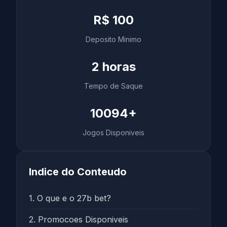
R$ 100
Deposito Minimo
2 horas
Tempo de Saque
10094+
Jogos Disponiveis
Indice do Conteudo
1. O que e o 27b bet?
2. Promocoes Disponiveis