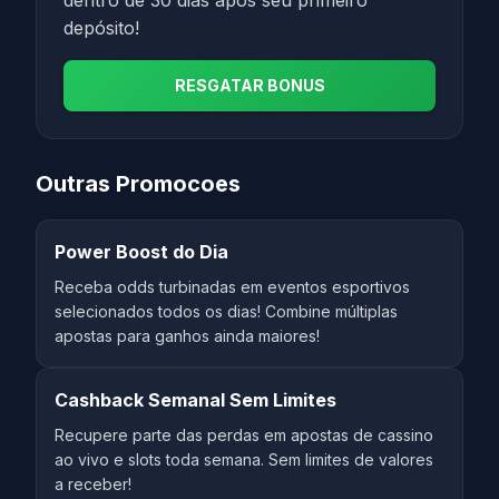
dentro de 30 dias após seu primeiro
depósito!
RESGATAR BONUS
Outras Promocoes
Power Boost do Dia
Receba odds turbinadas em eventos esportivos
selecionados todos os dias! Combine múltiplas
apostas para ganhos ainda maiores!
Cashback Semanal Sem Limites
Recupere parte das perdas em apostas de cassino
ao vivo e slots toda semana. Sem limites de valores
a receber!