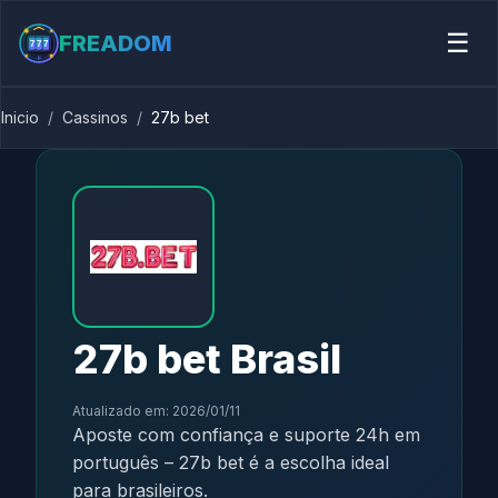
☰
FREADOM
Inicio
/
Cassinos
/
27b bet
27b bet Brasil
Atualizado em: 2026/01/11
Aposte com confiança e suporte 24h em
português – 27b bet é a escolha ideal
para brasileiros.