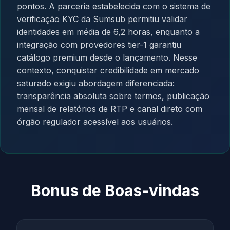
pontos. A parceria estabelecida com o sistema de
verificação KYC da Sumsub permitiu validar
identidades em média de 6,2 horas, enquanto a
integração com provedores tier-1 garantiu
catálogo premium desde o lançamento. Nesse
contexto, conquistar credibilidade em mercado
saturado exigiu abordagem diferenciada:
transparência absoluta sobre termos, publicação
mensal de relatórios de RTP e canal direto com
órgão regulador acessível aos usuários.
Bonus de Boas-vindas