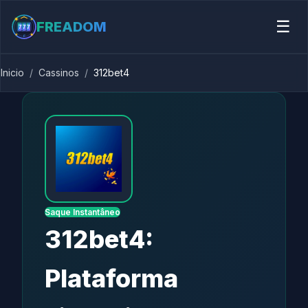
☰
FREADOM
Inicio
/
Cassinos
/
312bet4
Saque Instantâneo
312bet4:
Plataforma