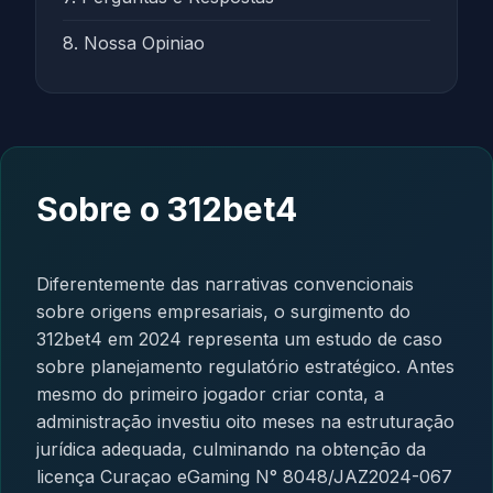
8. Nossa Opiniao
Sobre o 312bet4
Diferentemente das narrativas convencionais
sobre origens empresariais, o surgimento do
312bet4 em 2024 representa um estudo de caso
sobre planejamento regulatório estratégico. Antes
mesmo do primeiro jogador criar conta, a
administração investiu oito meses na estruturação
jurídica adequada, culminando na obtenção da
licença Curaçao eGaming N° 8048/JAZ2024-067