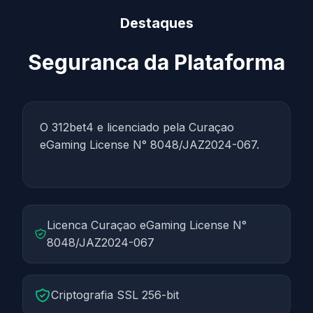
Destaques
Seguranca da Plataforma
O 312bet4 e licenciado pela Curaçao
eGaming License N° 8048/JAZ2024-067.
Licenca Curaçao eGaming License N°
8048/JAZ2024-067
Criptografia SSL 256-bit