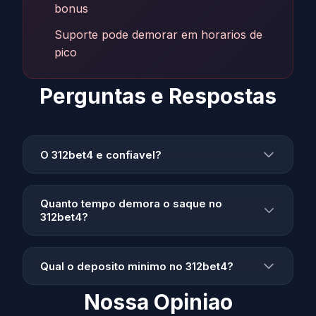
bonus
Suporte pode demorar em horarios de
pico
Perguntas e Respostas
O 312bet4 e confiavel?
Sim, o 312bet4 opera com licenca da
Curaçao eGaming License N°
Quanto tempo demora o saque no
8048/JAZ2024-067.
312bet4?
Saques via Pix levam ate 15 min.
Qual o deposito minimo no 312bet4?
O deposito minimo e de R$ 100.
Nossa Opiniao