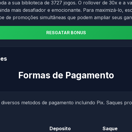
oda a sua biblioteca de 3727 jogos. O rollover de 30x e a va
inda mais desafiador e emocionante. Para maximizá-lo, es
cipe de promoções simultâneas que podem ampliar seus gan
RESGATAR BONUS
oes
Formas de Pagamento
e diversos metodos de pagamento incluindo Pix. Saques pr
Deposito
Saque