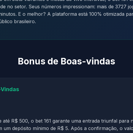
ade no setor. Seus números impressionam: mais de 3727 jog
minutos. E o melhor? A plataforma está 100% otimizada pa
blico brasileiro.
Bonus de Boas-vindas
-Vindas
até R$ 500, o bet 161 garante uma entrada triunfal para 
um depósito mínimo de R$ 5. Após a confirmação, o valo