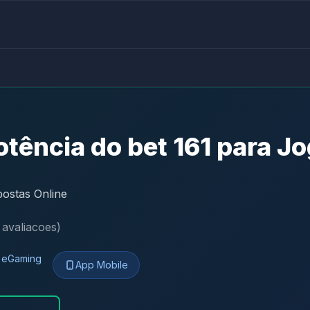
tência do bet 161 para Jo
ostas Online
 avaliacoes)
 eGaming
App Mobile