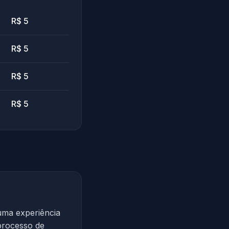
R$ 5
R$ 5
R$ 5
R$ 5
uma experiência
 processo de