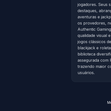
jogadores. Seus s
destaques, abran
aventuras e jackp
os provedores, n
Authentic Gaming
qualidade visual 
jogos clássicos d
blackjack e role
biblioteca diversi
assegurada com 
trazendo maior c
usuários.
M