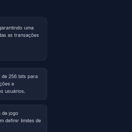
 garantindo uma
das as transações
 de 256 bits para
ações e
s usuários.
 de jogo
 definir limites de
.