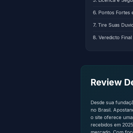
5. Licenca e Seg
6. Pontos Fortes 
7. Tire Suas Duvi
8. Veredicto Final
Review De
Desde sua fundaçã
no Brasil. Aposta
o site oferece uma
recebidos em 2025
mercado. Com foco