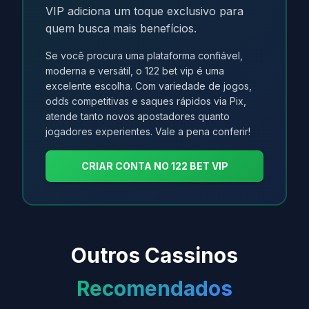
VIP adiciona um toque exclusivo para
quem busca mais benefícios.
Se você procura uma plataforma confiável,
moderna e versátil, o 122 bet vip é uma
excelente escolha. Com variedade de jogos,
odds competitivas e saques rápidos via Pix,
atende tanto novos apostadores quanto
jogadores experientes. Vale a pena conferir!
CRIAR CONTA NO 122 BET VIP
Outros Cassinos
Recomendados