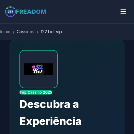
☰
FREADOM
Inicio
/
Cassinos
/
122 bet vip
Top Cassino 2025
Descubra a
Experiência