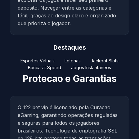
explorar os jogos e fazer seu primeiro
depósito. Navegar entre as categorias é
fácil, graças ao design claro e organizado
que prioriza o jogador.
Destaques
Esportes Virtuais
Loterias
Jackpot Slots
Baccarat Speed
Jogos Instantaneos
Protecao e Garantias
O 122 bet vip é licenciado pela Curacao
eGaming, garantindo operações reguladas
e seguras para todos os jogadores
brasileiros. Tecnologia de criptografia SSL
de 128 bits protege todas as transações,