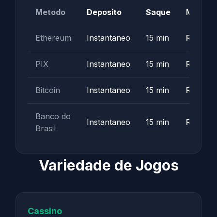
Metodo
Deposito
Saque
Minimo
Ethereum
Instantaneo
15 min
R$ 10
PIX
Instantaneo
15 min
R$ 10
Bitcoin
Instantaneo
15 min
R$ 10
Banco do
Instantaneo
15 min
R$ 10
Brasil
Variedade de Jogos
Cassino