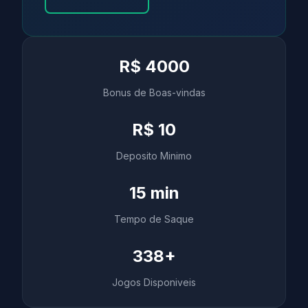
R$ 4000
Bonus de Boas-vindas
R$ 10
Deposito Minimo
15 min
Tempo de Saque
338+
Jogos Disponiveis