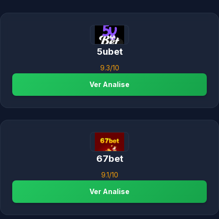
5ubet
9.3/10
Ver Analise
67bet
9.1/10
Ver Analise