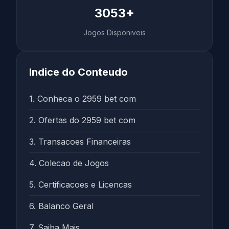
3053+
Jogos Disponiveis
Indice do Conteudo
1. Conheca o 2959 bet com
2. Ofertas do 2959 bet com
3. Transacoes Financeiras
4. Colecao de Jogos
5. Certificacoes e Licencas
6. Balanco Geral
7. Saiba Mais