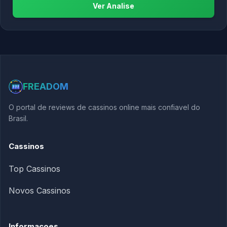
Ver Analise
FREADOM
O portal de reviews de cassinos online mais confiavel do
Brasil.
Cassinos
Top Cassinos
Novos Cassinos
Informacoes