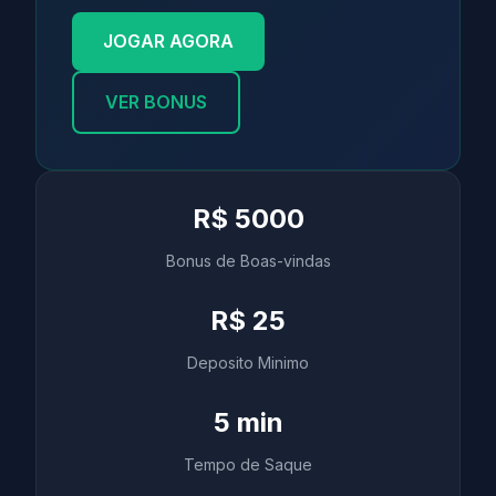
JOGAR AGORA
VER BONUS
R$ 5000
Bonus de Boas-vindas
R$ 25
Deposito Minimo
5 min
Tempo de Saque