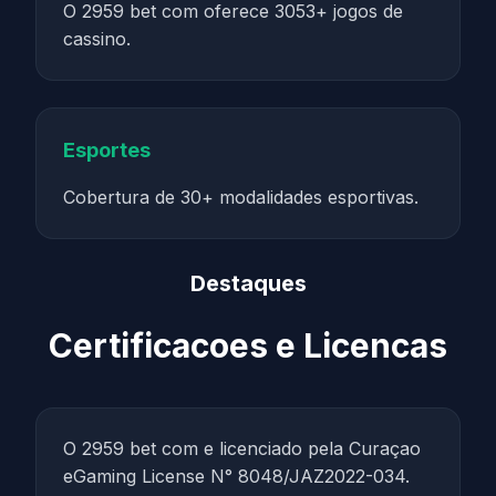
O 2959 bet com oferece 3053+ jogos de
cassino.
Esportes
Cobertura de 30+ modalidades esportivas.
Destaques
Certificacoes e Licencas
O 2959 bet com e licenciado pela Curaçao
eGaming License N° 8048/JAZ2022-034.