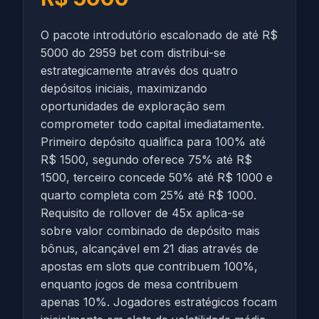
O pacote introdutório escalonado de até R$
5000 do 2959 bet com distribui-se
estrategicamente através dos quatro
depósitos iniciais, maximizando
oportunidades de exploração sem
comprometer todo capital imediatamente.
Primeiro depósito qualifica para 100% até
R$ 1500, segundo oferece 75% até R$
1500, terceiro concede 50% até R$ 1000 e
quarto completa com 25% até R$ 1000.
Requisito de rollover de 45x aplica-se
sobre valor combinado de depósito mais
bônus, alcançável em 21 dias através de
apostas em slots que contribuem 100%,
enquanto jogos de mesa contribuem
apenas 10%. Jogadores estratégicos focam