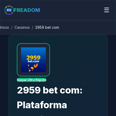
☰
FREADOM
Inicio
/
Cassinos
/
2959 bet com
Saque Ultra Rápido
2959 bet com:
Plataforma