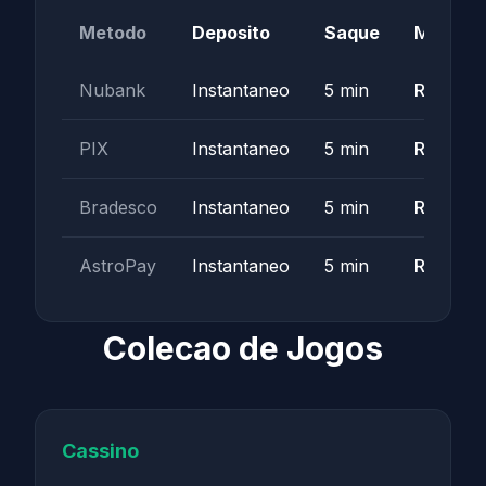
Metodo
Deposito
Saque
Minimo
Nubank
Instantaneo
5 min
R$ 25
PIX
Instantaneo
5 min
R$ 25
Bradesco
Instantaneo
5 min
R$ 25
AstroPay
Instantaneo
5 min
R$ 25
Colecao de Jogos
Cassino