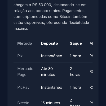
chegam a R$ 50.000, destacando-se em
relação aos concorrentes. Pagamentos
com criptomoedas como Bitcoin também
estão disponíveis, oferecendo flexibilidade
máxima.
Metodo
Deposito
Saque
Minimo
Pix
Instantâneo
1 hora
R$ 20
Mercado
Até 30
2
R$ 50
Pago
minutos
horas
PicPay
Instantâneo
1 hora
R$ 30
2
Bitcoin
15 minutos
R$ 100