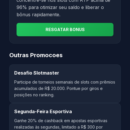
concentre-se nos slots com RTP acima de
96% para otimizar seu saldo e liberar o
bônus rapidamente.
RESGATAR BONUS
Outras Promocoes
Desafio Slotmaster
Participe de torneios semanais de slots com prêmios
acumulados de R$ 20.000. Pontue por giros e
posições no ranking.
Segunda-Feira Esportiva
Ganhe 20% de cashback em apostas esportivas
realizadas às segundas, limitado a R$ 300 por