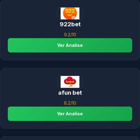
922bet
9.2/10
Ver Analise
afun bet
8.2/10
Ver Analise