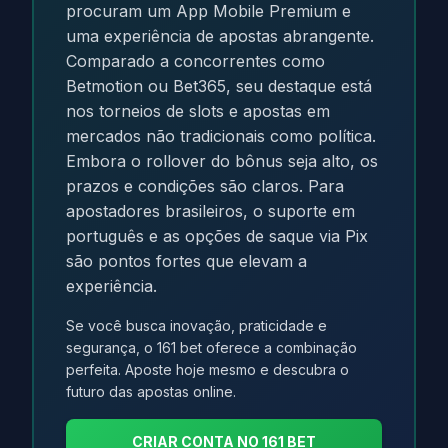
procuram um App Mobile Premium e
uma experiência de apostas abrangente.
Comparado a concorrentes como
Betmotion ou Bet365, seu destaque está
nos torneios de slots e apostas em
mercados não tradicionais como política.
Embora o rollover do bônus seja alto, os
prazos e condições são claros. Para
apostadores brasileiros, o suporte em
português e as opções de saque via Pix
são pontos fortes que elevam a
experiência.
Se você busca inovação, praticidade e
segurança, o 161 bet oferece a combinação
perfeita. Aposte hoje mesmo e descubra o
futuro das apostas online.
CRIAR CONTA NO 161 BET