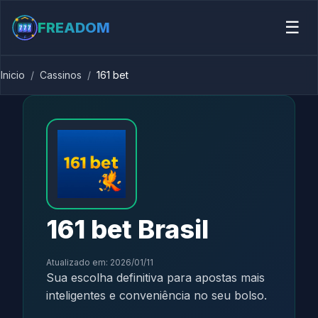
☰
FREADOM
Inicio
/
Cassinos
/
161 bet
161 bet Brasil
Atualizado em: 2026/01/11
Sua escolha definitiva para apostas mais
inteligentes e conveniência no seu bolso.