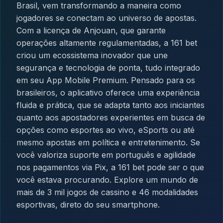
Brasil, vem transformando a maneira como
jogadores se conectam ao universo de apostas.
Com a licença de Anjouan, que garante
operações altamente regulamentadas, a 161 bet
criou um ecossistema inovador que une
segurança e tecnologia de ponta, tudo integrado
em seu App Mobile Premium. Pensado para os
brasileiros, o aplicativo oferece uma experiência
fluida e prática, que se adapta tanto aos iniciantes
quanto aos apostadores experientes em busca de
opções como esportes ao vivo, eSports ou até
mesmo apostas em política e entretenimento. Se
você valoriza suporte em português e agilidade
nos pagamentos via Pix, a 161 bet pode ser o que
você estava procurando. Explore um mundo de
mais de 3 mil jogos de cassino e 46 modalidades
esportivas, direto do seu smartphone.