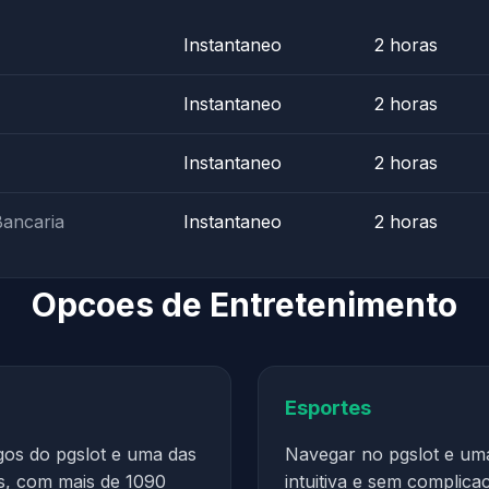
Instantaneo
2 horas
Instantaneo
2 horas
Instantaneo
2 horas
Bancaria
Instantaneo
2 horas
Opcoes de Entretenimento
Esportes
ogos do pgslot e uma das
Navegar no pgslot e um
as, com mais de 1090
intuitiva e sem complica