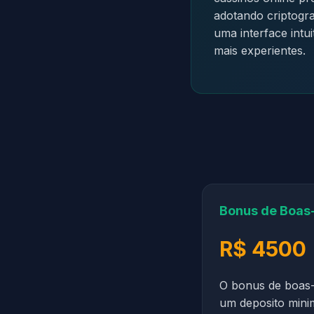
adotando criptogra
uma interface intu
mais experientes.
Bonus de Boas
R$ 4500
O bonus de boas-
um deposito minim