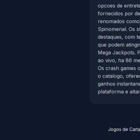
opcoes de entret
fornecidos por d
renomados como N
Spinomenal. Os s
destaques, com t
que podem atingir
Mega Jackpots. P
ao vivo, ha 86 me
Os crash games 
o catalogo, ofere
ganhos instantan
plataforma e alta
Jogos de Cart