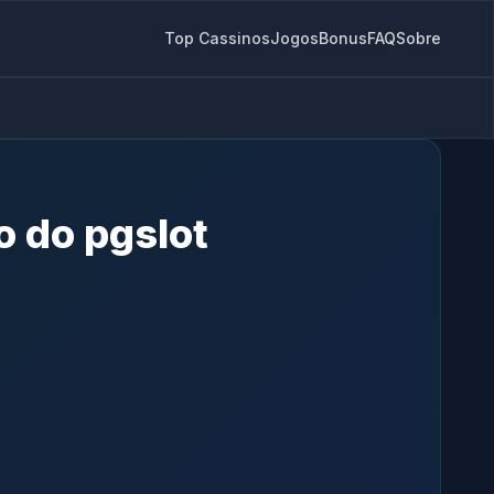
Top Cassinos
Jogos
Bonus
FAQ
Sobre
o do pgslot