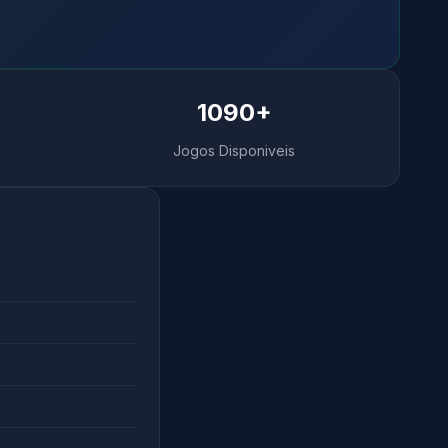
1090+
Jogos Disponiveis