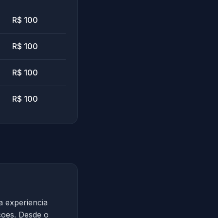
R$ 100
R$ 100
R$ 100
R$ 100
a experiencia
coes. Desde o