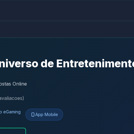
niverso de Entreteniment
stas Online
avaliacoes)
o eGaming
App Mobile