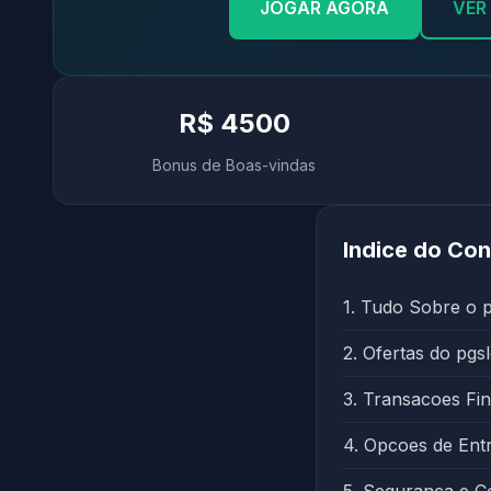
JOGAR AGORA
VER
R$ 4500
Bonus de Boas-vindas
Indice do Co
1. Tudo Sobre o p
2. Ofertas do pgsl
3. Transacoes Fi
4. Opcoes de Ent