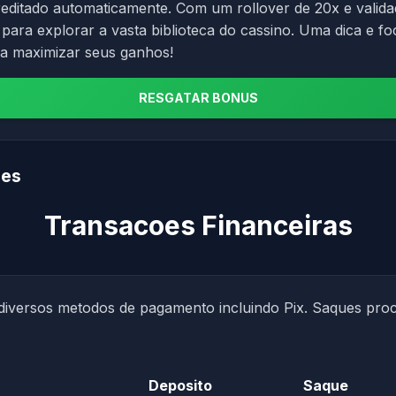
editado automaticamente. Com um rollover de 20x e validad
para explorar a vasta biblioteca do cassino. Uma dica e fo
a maximizar seus ganhos!
RESGATAR BONUS
oes
Transacoes Financeiras
 diversos metodos de pagamento incluindo Pix. Saques pro
Deposito
Saque