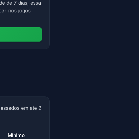
e de 7 dias, essa
car nos jogos
cessados em ate 2
Minimo