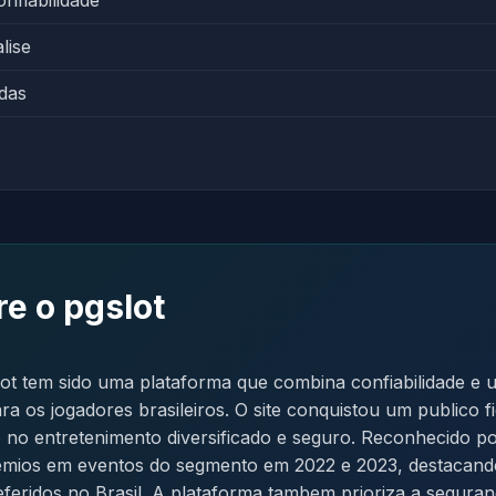
nfiabilidade
lise
idas
e o pgslot
lot tem sido uma plataforma que combina confiabilidade e
ra os jogadores brasileiros. O site conquistou um publico f
no entretenimento diversificado e seguro. Reconhecido po
remios em eventos do segmento em 2022 e 2023, destacan
eferidos no Brasil. A plataforma tambem prioriza a seguran