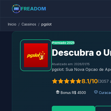
FREADOM
Inicio
/
Cassinos
/
pgslot
Premiado 2025
Descubra o U
Atualizado em: 2026/01/15
pgslot: Sua Nova Opcao de Apo
8.1/10
(3057 
Bonus R$ 4500
Curaca