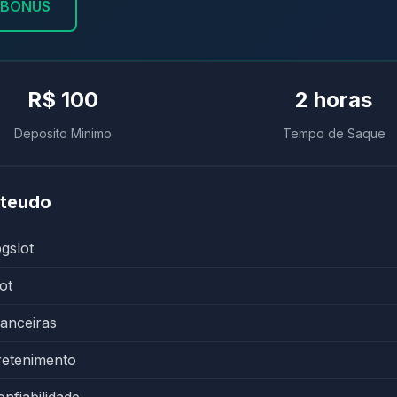
 BONUS
R$ 100
2 horas
Deposito Minimo
Tempo de Saque
nteudo
gslot
ot
nanceiras
retenimento