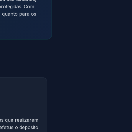
protegidas. Com
es quanto para os
es que realizarem
efetue o deposito