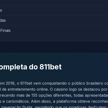
ao
idas
Finais
ompleta do 811bet
em 2018, o 811bet vem conquistando o público brasileiro 
l de entretenimento online. O cassino logo se destacou po
recendo mais de 155 opções diferentes, todas apresentadas
s e carismáticos. Além disso, a plataforma obteve reconhe
a e navegação fluida, permitindo que os jogadores desfrute