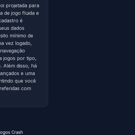
oi projetada para
 de jogo fluida e
 cadastro é
 seus dados
sito mínimo de
a vez logado,
 navegação
a jogos por tipo,
. Além disso, há
avançados e uma
antindo que você
referidas com
ogos Crash