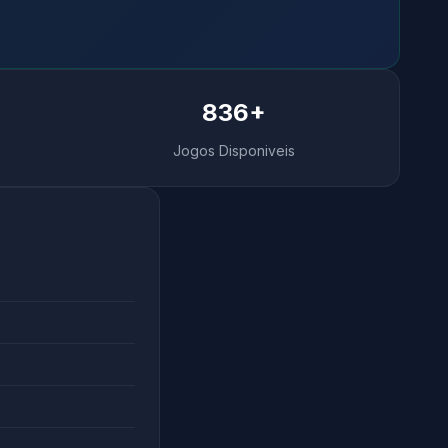
836+
Jogos Disponiveis