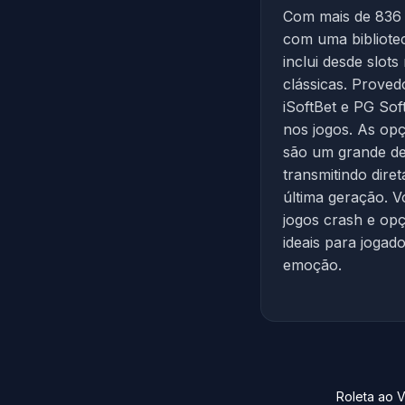
Com mais de 836 t
com uma bibliotec
inclui desde slot
clássicas. Prov
iSoftBet e PG Sof
nos jogos. As opç
são um grande de
transmitindo dire
última geração. 
jogos crash e opçõ
ideais para joga
emoção.
Roleta ao 