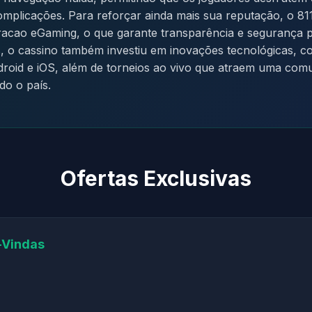
mplicações. Para reforçar ainda mais sua reputação, o 811
racao eGaming, o que garante transparência e segurança p
, o cassino também investiu em inovações tecnológicas, c
droid e iOS, além de torneios ao vivo que atraem uma comu
do o país.
Ofertas Exclusivas
-Vindas