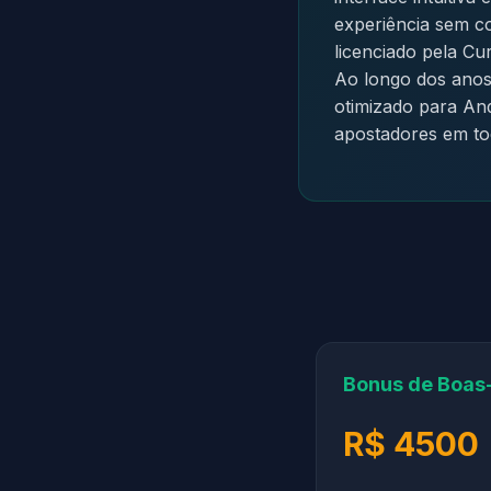
experiência sem co
licenciado pela Cu
Ao longo dos anos
otimizado para An
apostadores em to
Bonus de Boas
R$ 4500