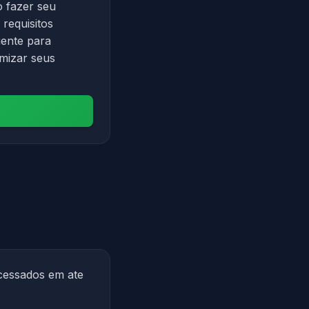
 fazer seu
 requisitos
iente para
mizar seus
cessados em ate