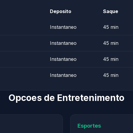
Deposito
Saque
Instantaneo
45 min
Instantaneo
45 min
Instantaneo
45 min
Instantaneo
45 min
Opcoes de Entretenimento
Esportes