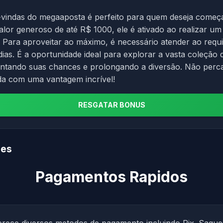
vindas do megaaposta é perfeito para quem deseja começ
alor generoso de até R$ 1000, ele é ativado ao realizar um d
Para aproveitar ao máximo, é necessário atender ao requis
dias. É a oportunidade ideal para explorar a vasta coleção 
entando suas chances e prolongando a diversão. Não perca
ada com uma vantagem incrível!
RESGATAR BONUS
oes
Pagamentos Rapidos