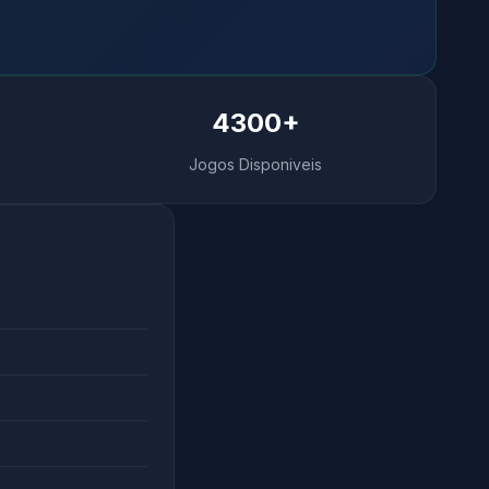
4300+
Jogos Disponiveis