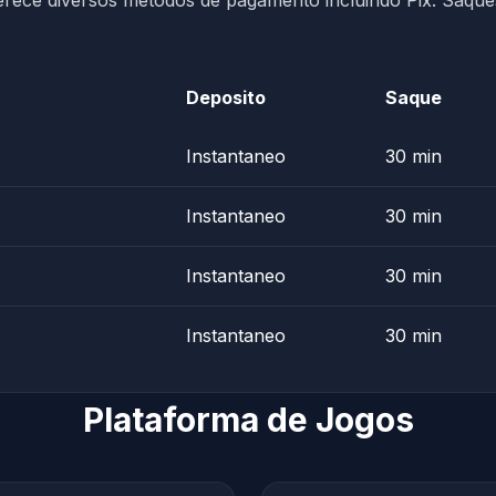
rece diversos metodos de pagamento incluindo Pix. Saqu
Deposito
Saque
Instantaneo
30 min
Instantaneo
30 min
Instantaneo
30 min
Instantaneo
30 min
Plataforma de Jogos