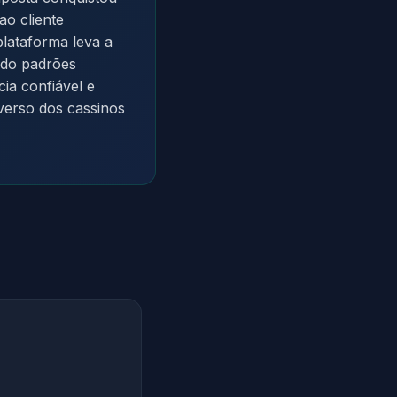
o cliente
plataforma leva a
ndo padrões
ia confiável e
verso dos cassinos