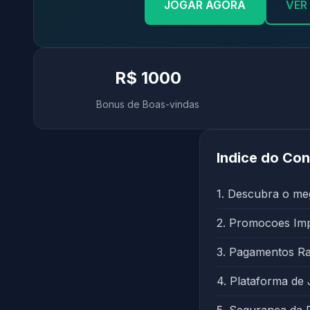
JOGAR AGORA
VER
R$ 1000
Bonus de Boas-vindas
Indice do Co
1. Descubra o me
2. Promocoes Imp
3. Pagamentos Ra
4. Plataforma de