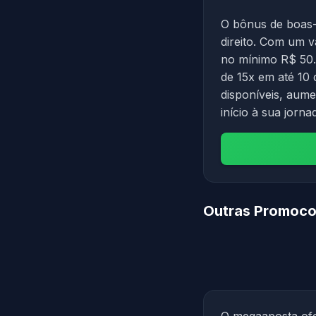
O bônus de boas-
direito. Com um v
no mínimo R$ 50. 
de 15x em até 10 
disponíveis, aum
início à sua jorn
Outras Promoc