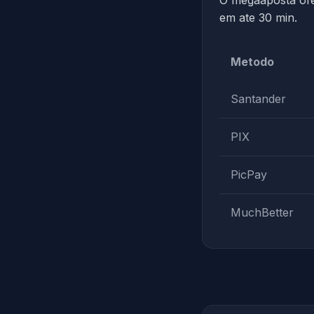
O megaaposta ofe
em ate 30 min.
Metodo
Santander
PIX
PicPay
MuchBetter