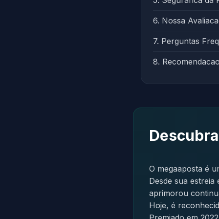
5. Seguranca da 
6. Nossa Avaliac
7. Perguntas Fre
8. Recomendacao
Descubra
O megaaposta é um
Desde sua estreia
aprimorou continua
Hoje, é reconhecid
Premiado em 2022 