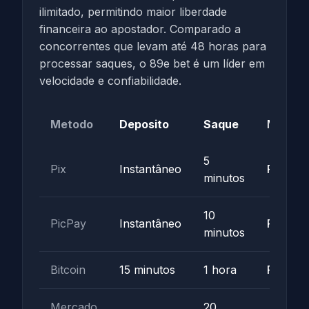
ilimitado, permitindo maior liberdade
financeira ao apostador. Comparado a
concorrentes que levam até 48 horas para
processar saques, o 89e bet é um líder em
velocidade e confiabilidade.
Metodo
Deposito
Saque
Minimo
5
Pix
Instantâneo
R$ 25
minutos
10
PicPay
Instantâneo
R$ 50
minutos
Bitcoin
15 minutos
1 hora
R$ 100
Mercado
20