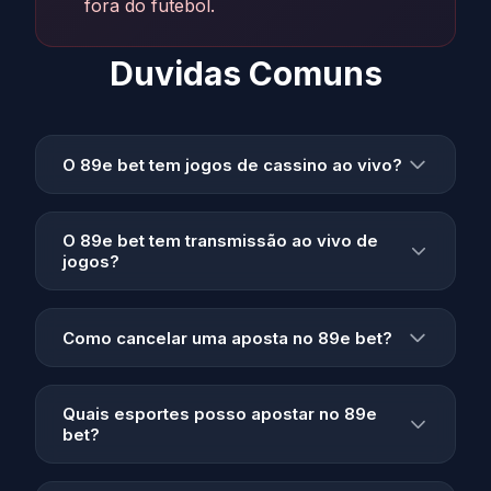
fora do futebol.
Duvidas Comuns
O 89e bet tem jogos de cassino ao vivo?
Sim! Há mais de 180 mesas ao vivo
disponíveis, incluindo roleta, blackjack e
O 89e bet tem transmissão ao vivo de
baccarat, com dealers ao vivo transmitidos
jogos?
em alta definição.
Não, a plataforma ainda não conta com
streaming de jogos ao vivo, mas oferece
Como cancelar uma aposta no 89e bet?
estatísticas em tempo real e gráficos
Utilize o recurso de cash out total
detalhados.
disponível na aba ‘Minhas Apostas’. Basta
Quais esportes posso apostar no 89e
selecionar a aposta e confirmar o
bet?
cancelamento parcial ou total.
São mais de 55 esportes disponíveis,