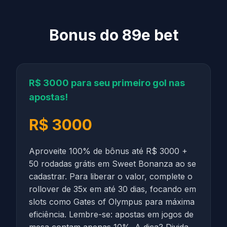
Bonus do 89e bet
R$ 3000 para seu primeiro gol nas
apostas!
R$ 3000
Aproveite 100% de bônus até R$ 3000 +
50 rodadas grátis em Sweet Bonanza ao se
cadastrar. Para liberar o valor, complete o
rollover de 35x em até 30 dias, focando em
slots como Gates of Olympus para máxima
eficiência. Lembre-se: apostas em jogos de