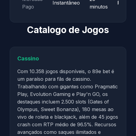
Instantâneo
R$ 50
Pago
minutos
Catalogo de Jogos
Cassino
Com 10.358 jogos disponíveis, o 89e bet é
um paraíso para fãs de cassino.
Trabalhando com gigantes como Pragmatic
Play, Evolution Gaming e Play'n GO, os
destaques incluem 2.500 slots (Gates of
Olympus, Sweet Bonanza), 180 mesas ao
vivo de roleta e blackjack, além de 45 jogos
crash com RTP médio de 96.5%. Recursos
avançados como saques ilimitados e