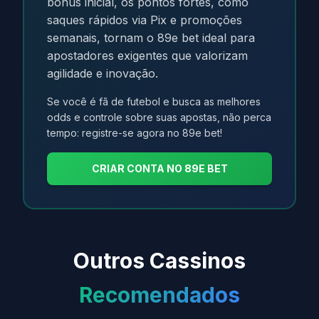
bônus inicial, os pontos fortes, como
saques rápidos via Pix e promoções
semanais, tornam o 89e bet ideal para
apostadores exigentes que valorizam
agilidade e inovação.
Se você é fã de futebol e busca as melhores
odds e controle sobre suas apostas, não perca
tempo: registre-se agora no 89e bet!
CRIAR CONTA NO 89E BET
Outros Cassinos
Recomendados