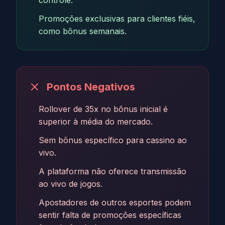
controle.
Promoções exclusivas para clientes fiéis,
como bônus semanais.
Pontos Negativos
Rollover de 35x no bônus inicial é
superior à média do mercado.
Sem bônus específico para cassino ao
vivo.
A plataforma não oferece transmissão
ao vivo de jogos.
Apostadores de outros esportes podem
sentir falta de promoções específicas