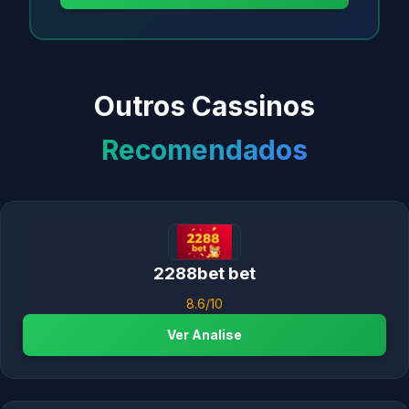
Outros Cassinos
Recomendados
2288bet bet
8.6/10
Ver Analise