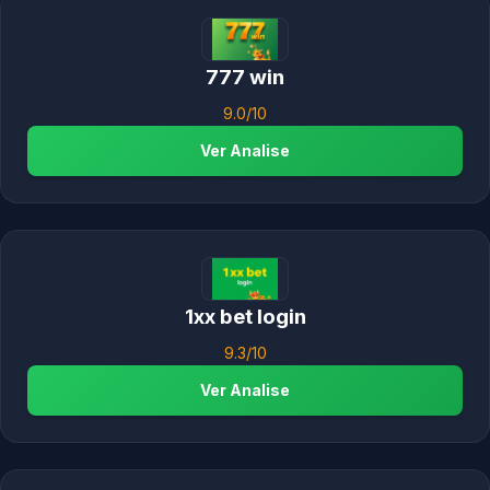
777 win
9.0/10
Ver Analise
1xx bet login
9.3/10
Ver Analise