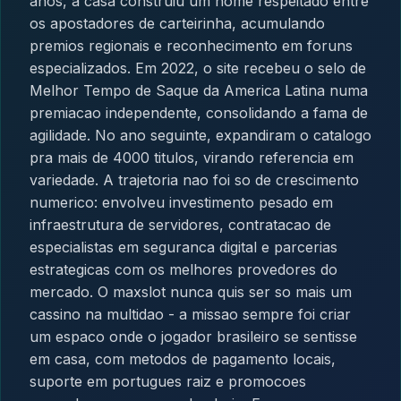
anos, a casa construiu um nome respeitado entre
os apostadores de carteirinha, acumulando
premios regionais e reconhecimento em foruns
especializados. Em 2022, o site recebeu o selo de
Melhor Tempo de Saque da America Latina numa
premiacao independente, consolidando a fama de
agilidade. No ano seguinte, expandiram o catalogo
pra mais de 4000 titulos, virando referencia em
variedade. A trajetoria nao foi so de crescimento
numerico: envolveu investimento pesado em
infraestrutura de servidores, contratacao de
especialistas em seguranca digital e parcerias
estrategicas com os melhores provedores do
mercado. O maxslot nunca quis ser so mais um
cassino na multidao - a missao sempre foi criar
um espaco onde o jogador brasileiro se sentisse
em casa, com metodos de pagamento locais,
suporte em portugues raiz e promocoes