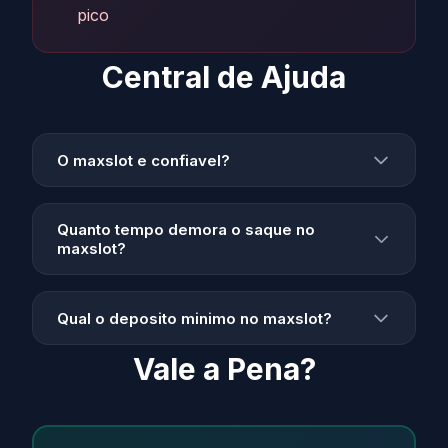
pico
Central de Ajuda
O maxslot e confiavel?
Sim, o maxslot opera com licenca da
Curacao eGaming License
Quanto tempo demora o saque no
#8048/JAZ2020-013.
maxslot?
Saques via Pix levam ate 2 horas.
Qual o deposito minimo no maxslot?
O deposito minimo e de R$ 15.
Vale a Pena?