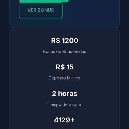
VER BONUS
R$ 1200
Bonus de Boas-vindas
R$ 15
Deposito Minimo
2 horas
Tempo de Saque
4129+