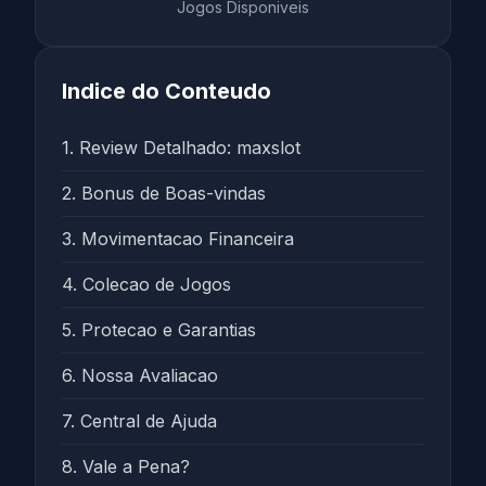
Jogos Disponiveis
Indice do Conteudo
1. Review Detalhado: maxslot
2. Bonus de Boas-vindas
3. Movimentacao Financeira
4. Colecao de Jogos
5. Protecao e Garantias
6. Nossa Avaliacao
7. Central de Ajuda
8. Vale a Pena?