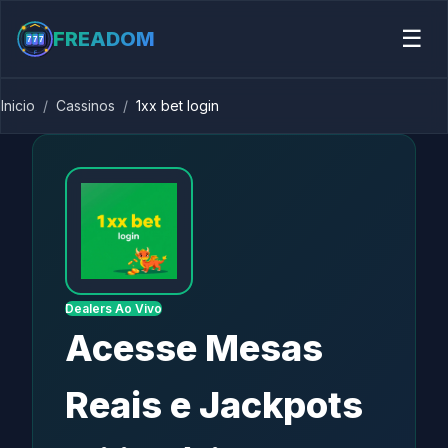
☰
FREADOM
Inicio
/
Cassinos
/
1xx bet login
Dealers Ao Vivo
Acesse Mesas
Reais e Jackpots