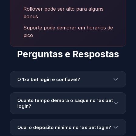
Rollover pode ser alto para alguns
bonus
Suporte pode demorar em horarios de
pico
Perguntas e Respostas
O 1xx bet login e confiavel?
Sim, o 1xx bet login opera com licenca da
Curacao eGaming License #8048/JAZ.
Quanto tempo demora o saque no 1xx bet
login?
Saques via Pix levam ate 2 horas.
Qual o deposito minimo no 1xx bet login?