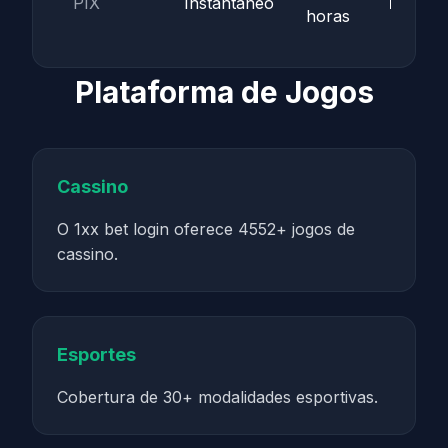
PIX
Instantaneo
R$ 30
horas
Plataforma de Jogos
Cassino
O 1xx bet login oferece 4552+ jogos de
cassino.
Esportes
Cobertura de 30+ modalidades esportivas.