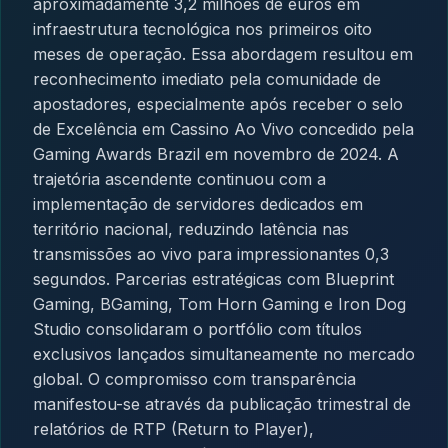
aproximadamente 3,2 milhões de euros em
infraestrutura tecnológica nos primeiros oito
meses de operação. Essa abordagem resultou em
reconhecimento imediato pela comunidade de
apostadores, especialmente após receber o selo
de Excelência em Cassino Ao Vivo concedido pela
Gaming Awards Brazil em novembro de 2024. A
trajetória ascendente continuou com a
implementação de servidores dedicados em
território nacional, reduzindo latência nas
transmissões ao vivo para impressionantes 0,3
segundos. Parcerias estratégicas com Blueprint
Gaming, BGaming, Tom Horn Gaming e Iron Dog
Studio consolidaram o portfólio com títulos
exclusivos lançados simultaneamente no mercado
global. O compromisso com transparência
manifestou-se através da publicação trimestral de
relatórios de RTP (Return to Player),