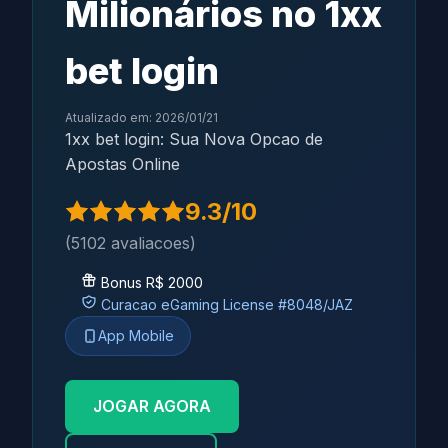
Milionários no 1xx
bet login
Atualizado em: 2026/01/21
1xx bet login: Sua Nova Opcao de
Apostas Online
9.3/10
(5102 avaliacoes)
Bonus R$ 2000
Curacao eGaming License #8048/JAZ
App Mobile
JOGAR AGORA