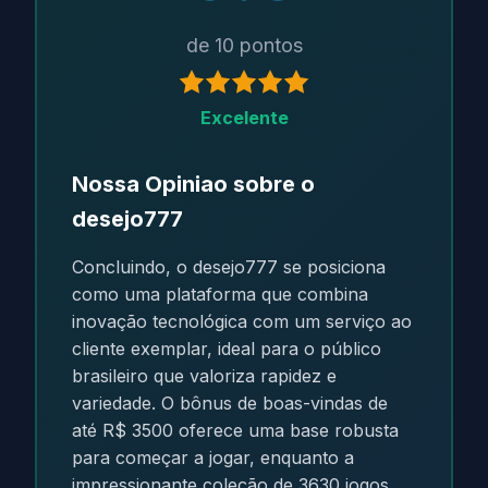
válidos. É importante conferir os termos
usuário. Para participar, basta jogar
envolve uma análise de segurança e
específicos para saber quais jogos
regularmente e acompanhar seu progresso
de 10 pontos
verificação dos documentos do usuário,
contribuem para o rollover. Após o
na área VIP da plataforma.
que normalmente é concluída em até 48
cumprimento dessas condições, o saldo do
horas. Após aprovação, o pagamento é
bônus passa a ser liberado para saque.
Excelente
liberado imediatamente. Além do Pix, outras
Caso precise, o suporte está disponível
formas de saque como Mercado Pago e
para ajudar a entender todos esses passos.
Nossa Opiniao sobre o
Neteller também possuem prazos curtos,
tornando o desejo777 uma plataforma
desejo777
eficiente para movimentação financeira.
Concluindo, o desejo777 se posiciona
como uma plataforma que combina
inovação tecnológica com um serviço ao
cliente exemplar, ideal para o público
brasileiro que valoriza rapidez e
variedade. O bônus de boas-vindas de
até R$ 3500 oferece uma base robusta
para começar a jogar, enquanto a
impressionante coleção de 3630 jogos