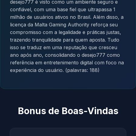
desejo777 é visto como um ambiente seguro e
confiável, com uma base fiel que ultrapassa 1
milhão de usuários ativos no Brasil. Além disso, a
licença da Malta Gaming Authority reforça seu
compromisso com a legalidade e práticas justas,
trazendo tranquilidade para quem aposta. Tudo
isso se traduz em uma reputação que cresceu
ano após ano, consolidando o desejo777 como
referência em entretenimento digital com foco na
experiência do usuário. (palavras: 188)
Bonus de Boas-Vindas