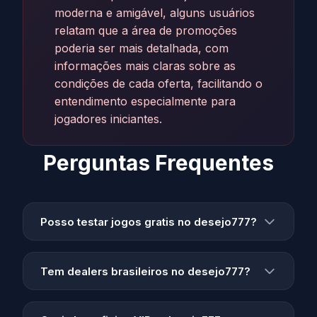
moderna e amigável, alguns usuários
relatam que a área de promoções
poderia ser mais detalhada, com
informações mais claras sobre as
condições de cada oferta, facilitando o
entendimento especialmente para
jogadores iniciantes.
Perguntas Frequentes
Posso testar jogos gratis no desejo777?
Sim! O desejo777 oferece a possibilidade de
experimentar vários jogos gratuitamente
Tem dealers brasileiros no desejo777?
antes de apostar dinheiro real. Para isso,
Sim, o desejo777 conta com uma seção
basta acessar a plataforma, criar uma
especial de mesas ao vivo com dealers