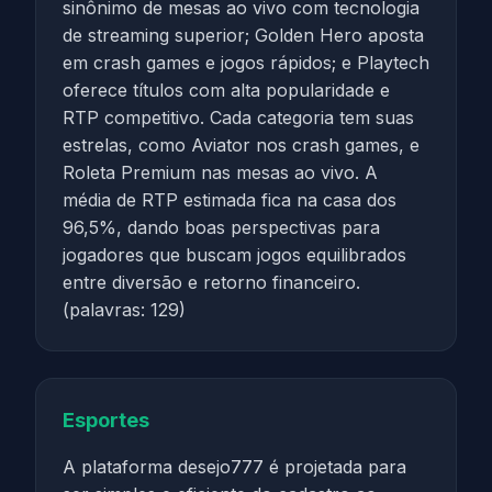
sinônimo de mesas ao vivo com tecnologia
de streaming superior; Golden Hero aposta
em crash games e jogos rápidos; e Playtech
oferece títulos com alta popularidade e
RTP competitivo. Cada categoria tem suas
estrelas, como Aviator nos crash games, e
Roleta Premium nas mesas ao vivo. A
média de RTP estimada fica na casa dos
96,5%, dando boas perspectivas para
jogadores que buscam jogos equilibrados
entre diversão e retorno financeiro.
(palavras: 129)
Esportes
A plataforma desejo777 é projetada para