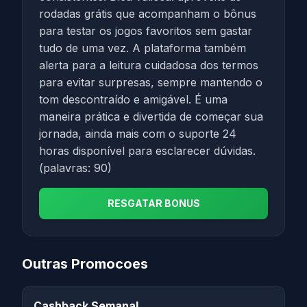
rodadas grátis que acompanham o bônus
para testar os jogos favoritos sem gastar
tudo de uma vez. A plataforma também
alerta para a leitura cuidadosa dos termos
para evitar surpresas, sempre mantendo o
tom descontraído e amigável. É uma
maneira prática e divertida de começar sua
jornada, ainda mais com o suporte 24
horas disponível para esclarecer dúvidas.
(palavras: 90)
RESGATAR BONUS
Outras Promocoes
Cashback Semanal