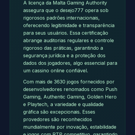
A licença da Malta Gaming Authority
assegura que o desejo777 opera sob
rigorosos padrões internacionais,
oferecendo legitimidade e transparência
para seus usuários. Essa certificação
abrange auditorias regulares e controle
rigoroso das práticas, garantindo a
segurança jurídica e a proteção dos
dados dos jogadores, algo essencial para
um cassino online confiável.
Com mais de 3630 jogos fornecidos por
desenvolvedores renomados como Push
Gaming, Authentic Gaming, Golden Hero
e Playtech, a variedade e qualidade
gráfica são excepcionais. Esses
provedores são reconhecidos
mundialmente por inovação, estabilidade
e jogos com RTP competitivo, garantindo