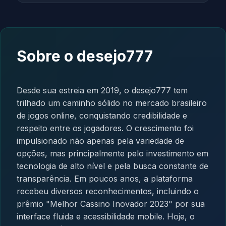
Sobre o desejo777
Desde sua estreia em 2019, o desejo777 tem
trilhado um caminho sólido no mercado brasileiro
de jogos online, conquistando credibilidade e
respeito entre os jogadores. O crescimento foi
impulsionado não apenas pela variedade de
opções, mas principalmente pelo investimento em
tecnologia de alto nível e pela busca constante de
transparência. Em poucos anos, a plataforma
recebeu diversos reconhecimentos, incluindo o
prêmio "Melhor Cassino Inovador 2023" por sua
interface fluida e acessibilidade mobile. Hoje, o