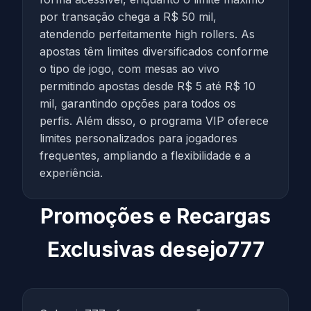
por transação chega a R$ 50 mil,
atendendo perfeitamente high rollers. As
apostas têm limites diversificados conforme
o tipo de jogo, com mesas ao vivo
permitindo apostas desde R$ 5 até R$ 10
mil, garantindo opções para todos os
perfis. Além disso, o programa VIP oferece
limites personalizados para jogadores
frequentes, ampliando a flexibilidade e a
experiência.
Promoções e Recargas
Exclusivas desejo777