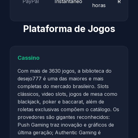
PayPal
Instantaneo
R$ 40
horas
Plataforma de Jogos
Cassino
Com mais de 3630 jogos, a biblioteca do
desejo777 é uma das maiores e mais
completas do mercado brasileiro. Slots
clássicos, video slots, jogos de mesa como
blackjack, poker e baccarat, além de
roletas exclusivas compõem o catálogo. Os
provedores são gigantes reconhecidos:
Push Gaming traz inovação e gráficos de
última geração; Authentic Gaming é