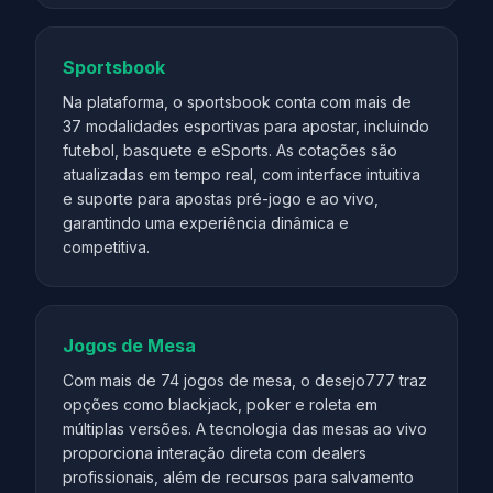
Sportsbook
Na plataforma, o sportsbook conta com mais de
37 modalidades esportivas para apostar, incluindo
futebol, basquete e eSports. As cotações são
atualizadas em tempo real, com interface intuitiva
e suporte para apostas pré-jogo e ao vivo,
garantindo uma experiência dinâmica e
competitiva.
Jogos de Mesa
Com mais de 74 jogos de mesa, o desejo777 traz
opções como blackjack, poker e roleta em
múltiplas versões. A tecnologia das mesas ao vivo
proporciona interação direta com dealers
profissionais, além de recursos para salvamento