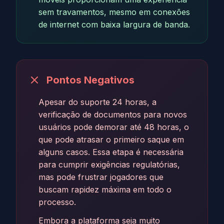
sem travamentos, mesmo em conexões
de internet com baixa largura de banda.
Pontos Negativos
Apesar do suporte 24 horas, a
verificação de documentos para novos
usuários pode demorar até 48 horas, o
que pode atrasar o primeiro saque em
alguns casos. Essa etapa é necessária
para cumprir exigências regulatórias,
mas pode frustrar jogadores que
buscam rapidez máxima em todo o
processo.
Embora a plataforma seja muito