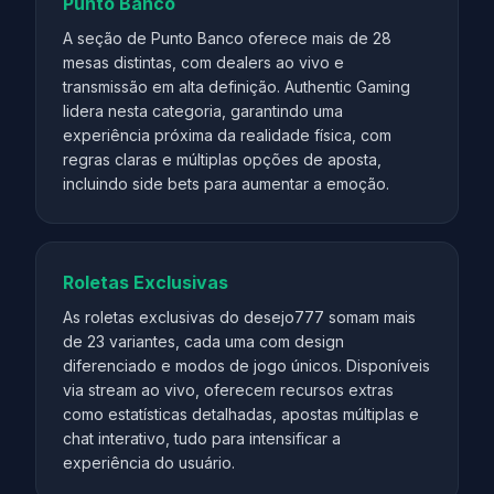
Punto Banco
A seção de Punto Banco oferece mais de 28
mesas distintas, com dealers ao vivo e
transmissão em alta definição. Authentic Gaming
lidera nesta categoria, garantindo uma
experiência próxima da realidade física, com
regras claras e múltiplas opções de aposta,
incluindo side bets para aumentar a emoção.
Roletas Exclusivas
As roletas exclusivas do desejo777 somam mais
de 23 variantes, cada uma com design
diferenciado e modos de jogo únicos. Disponíveis
via stream ao vivo, oferecem recursos extras
como estatísticas detalhadas, apostas múltiplas e
chat interativo, tudo para intensificar a
experiência do usuário.