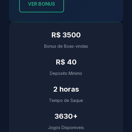
VER BONUS
R$ 3500
Bonus de Boas-vindas
R$ 40
Deposito Minimo
2 horas
Tempo de Saque
3630+
Jogos Disponiveis