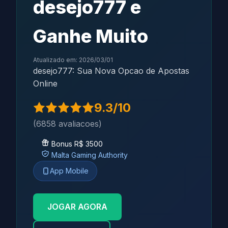
desejo777 e
Ganhe Muito
Atualizado em: 2026/03/01
desejo777: Sua Nova Opcao de Apostas
Online
9.3/10
(6858 avaliacoes)
Bonus R$ 3500
Malta Gaming Authority
App Mobile
JOGAR AGORA