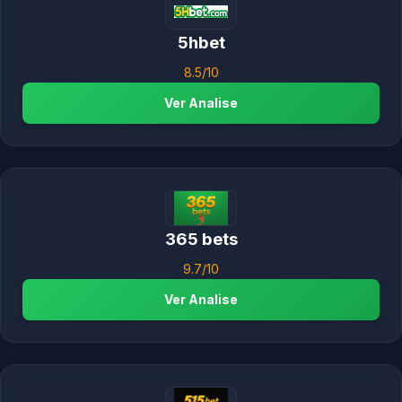
5hbet
8.5/10
Ver Analise
365 bets
9.7/10
Ver Analise