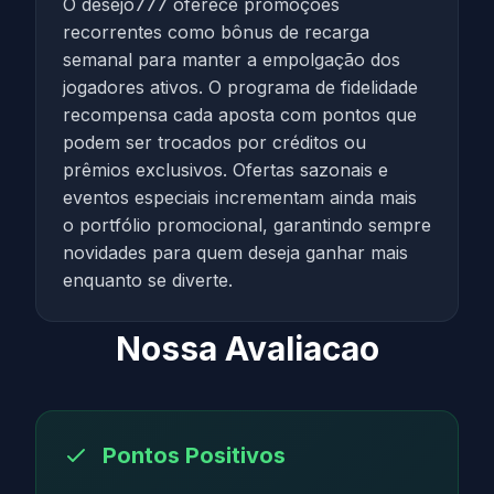
O desejo777 oferece promoções
recorrentes como bônus de recarga
semanal para manter a empolgação dos
jogadores ativos. O programa de fidelidade
recompensa cada aposta com pontos que
podem ser trocados por créditos ou
prêmios exclusivos. Ofertas sazonais e
eventos especiais incrementam ainda mais
o portfólio promocional, garantindo sempre
novidades para quem deseja ganhar mais
enquanto se diverte.
Nossa Avaliacao
Pontos Positivos