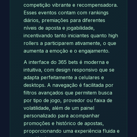
competição vibrante e recompensadora.
Esses eventos contam com rankings
diários, premiações para diferentes
níveis de aposta e jogabilidade,
incentivando tanto iniciantes quanto high
rollers a participarem ativamente, o que
aumenta a emoção e o engajamento.
A interface do 365 bets é moderna e
intuitiva, com design responsivo que se
adapta perfeitamente a celulares e
desktops. A navegação é facilitada por
filtros avançados que permitem busca
por tipo de jogo, provedor ou faixa de
volatilidade, além de um painel
personalizado para acompanhar
promoções e histórico de apostas,
proporcionando uma experiência fluida e