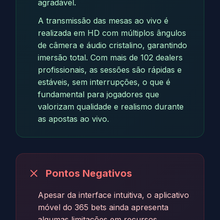
agradável.
A transmissão das mesas ao vivo é
realizada em HD com múltiplos ângulos
de câmera e áudio cristalino, garantindo
imersão total. Com mais de 102 dealers
profissionais, as sessões são rápidas e
estáveis, sem interrupções, o que é
fundamental para jogadores que
valorizam qualidade e realismo durante
as apostas ao vivo.
Pontos Negativos
Apesar da interface intuitiva, o aplicativo
móvel do 365 bets ainda apresenta
algumas limitações em recursos