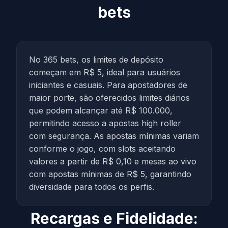
bets
No 365 bets, os limites de depósito
começam em R$ 5, ideal para usuários
iniciantes e casuais. Para apostadores de
maior porte, são oferecidos limites diários
que podem alcançar até R$ 100.000,
permitindo acesso a apostas high roller
com segurança. As apostas mínimas variam
conforme o jogo, com slots aceitando
valores a partir de R$ 0,10 e mesas ao vivo
com apostas mínimas de R$ 5, garantindo
diversidade para todos os perfis.
Recargas e Fidelidade: