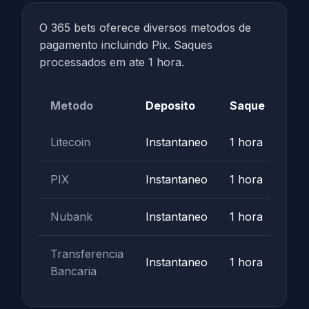
O 365 bets oferece diversos metodos de
pagamento incluindo Pix. Saques
processados em ate 1 hora.
Metodo
Deposito
Saque
Min
Litecoin
Instantaneo
1 hora
R$ 
PIX
Instantaneo
1 hora
R$ 
Nubank
Instantaneo
1 hora
R$ 
Transferencia
Instantaneo
1 hora
R$ 
Bancaria