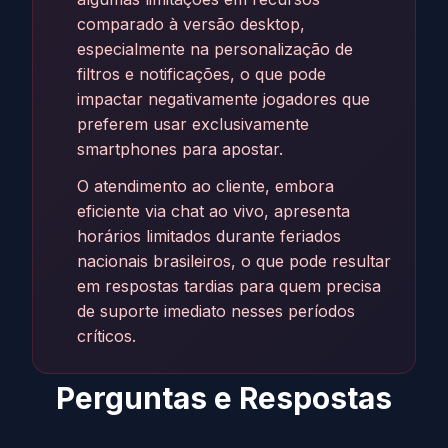
comparado à versão desktop,
especialmente na personalização de
filtros e notificações, o que pode
impactar negativamente jogadores que
preferem usar exclusivamente
smartphones para apostar.
O atendimento ao cliente, embora
eficiente via chat ao vivo, apresenta
horários limitados durante feriados
nacionais brasileiros, o que pode resultar
em respostas tardias para quem precisa
de suporte imediato nesses períodos
críticos.
Perguntas e Respostas