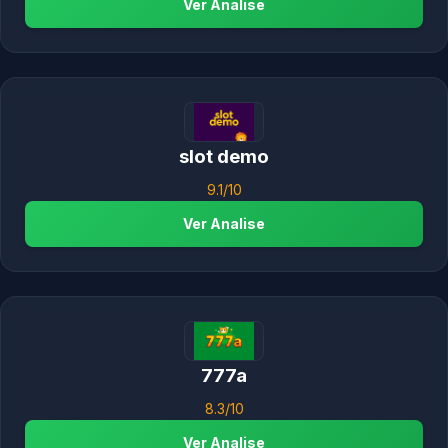
Ver Analise
slot demo
9.1/10
Ver Analise
777a
8.3/10
Ver Analise