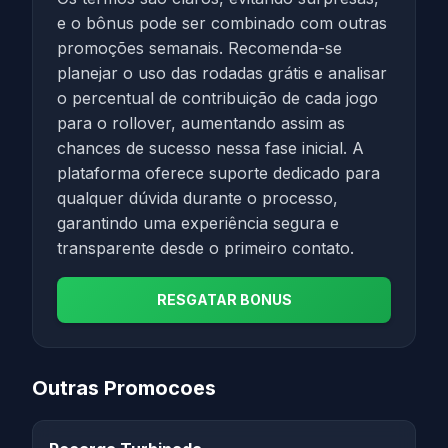
e o bônus pode ser combinado com outras
promoções semanais. Recomenda-se
planejar o uso das rodadas grátis e analisar
o percentual de contribuição de cada jogo
para o rollover, aumentando assim as
chances de sucesso nessa fase inicial. A
plataforma oferece suporte dedicado para
qualquer dúvida durante o processo,
garantindo uma experiência segura e
transparente desde o primeiro contato.
RESGATAR BONUS
Outras Promocoes