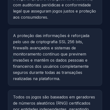
com auditorias periódicas e conformidade
legal que asseguram jogos justos e proteção
aos consumidores.
A proteção das informações é reforçada
pelo uso de criptografia SSL 256 bits,
firewalls avançados e sistemas de
monitoramento contínuo que previnem
invasões e mantêm os dados pessoais e
financeiros dos usuários completamente
seguros durante todas as transações
realizadas na plataforma.
Todos os jogos são baseados em geradores
de números aleatórios (RNG) certificados
por entidades independentes, garantindo