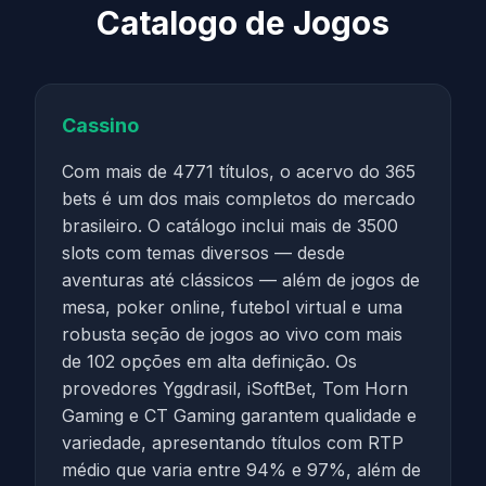
Catalogo de Jogos
Cassino
Com mais de 4771 títulos, o acervo do 365
bets é um dos mais completos do mercado
brasileiro. O catálogo inclui mais de 3500
slots com temas diversos — desde
aventuras até clássicos — além de jogos de
mesa, poker online, futebol virtual e uma
robusta seção de jogos ao vivo com mais
de 102 opções em alta definição. Os
provedores Yggdrasil, iSoftBet, Tom Horn
Gaming e CT Gaming garantem qualidade e
variedade, apresentando títulos com RTP
médio que varia entre 94% e 97%, além de