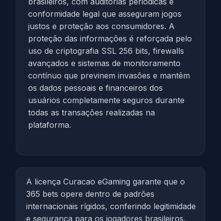
brasileiros, com auditorias periódicas e
conformidade legal que asseguram jogos
justos e proteção aos consumidores. A
proteção das informações é reforçada pelo
uso de criptografia SSL 256 bits, firewalls
avançados e sistemas de monitoramento
contínuo que previnem invasões e mantêm
os dados pessoais e financeiros dos
usuários completamente seguros durante
todas as transações realizadas na
plataforma.
A licença Curacao eGaming garante que o
365 bets opere dentro de padrões
internacionais rígidos, conferindo legitimidade
e segurança para os jogadores brasileiros,