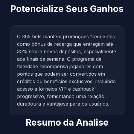
Potencialize Seus Ganhos
O 365 bets mantém promoções frequentes
como bônus de recarga que entregam até
30% sobre novos depósitos, especialmente
aos finais de semana. O programa de
fidelidade recompensa jogadores com
pontos que podem ser convertidos em
créditos ou benefícios exclusivos, incluindo
acesso a torneios VIP e cashback
progressivo, fomentando uma relação
duradoura e vantajosa para os usuários.
Resumo da Analise