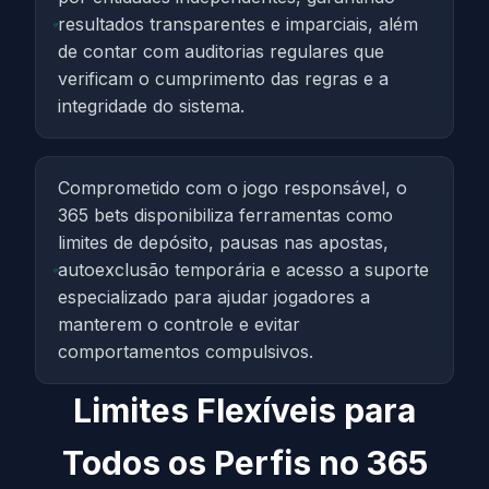
resultados transparentes e imparciais, além
de contar com auditorias regulares que
verificam o cumprimento das regras e a
integridade do sistema.
Comprometido com o jogo responsável, o
365 bets disponibiliza ferramentas como
limites de depósito, pausas nas apostas,
autoexclusão temporária e acesso a suporte
especializado para ajudar jogadores a
manterem o controle e evitar
comportamentos compulsivos.
Limites Flexíveis para
Todos os Perfis no 365