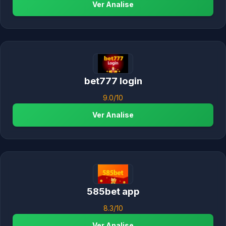
Ver Analise
bet777 login
9.0/10
Ver Analise
585bet app
8.3/10
Ver Analise