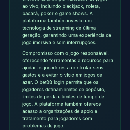
ao vivo, incluindo blackjack, roleta,
bacará, poker e game shows. A
plataforma também investiu em
tecnologia de streaming de última
geração, garantindo uma experiência de
jogo imersiva e sem interrupções.
Compromisso com o jogo responsável,
oferecendo ferramentas e recursos para
ajudar os jogadores a controlar seus
gastos e a evitar o vício em jogos de
azar. O bet88 login permite que os
jogadores definam limites de depósito,
limites de perda e limites de tempo de
jogo. A plataforma também oferece
acesso a organizações de apoio e
tratamento para jogadores com
problemas de jogo.