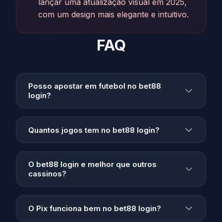
lançar uma atualização visual em 2025,
com um design mais elegante e intuitivo.
FAQ
Posso apostar em futebol no bet88
login?
Sim, você pode apostar em futebol e em
muitos outros esportes no bet88 login! A
Quantos jogos tem no bet88 login?
plataforma oferece uma ampla variedade
O bet88 login oferece uma vasta biblioteca
de mercados de apostas, incluindo
de mais de 1005 jogos, incluindo slots, jogos
resultados de jogos, número de gols,
O bet88 login e melhor que outros
de mesa, cassino ao vivo e crash games. A
cassinos?
handicaps e muito mais. Além disso, o
plataforma está constantemente
bet88 login oferece odds competitivas e
O bet88 login se destaca por oferecer uma
adicionando novos jogos para manter a
promoções exclusivas para apostas
combinação única de bônus generosos,
O Pix funciona bem no bet88 login?
experiência dos jogadores sempre fresca e
esportivas. Para acessar a seção de
uma vasta biblioteca de jogos, saques