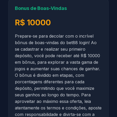
Bonus de Boas-Vindas
R$ 10000
Prepare-se para decolar com o incrível
bônus de boas-vindas do bet88 login! Ao
se cadastrar e realizar seu primeiro
depósito, você pode receber até R$ 10000
em bônus, para explorar a vasta gama de
jogos e aumentar suas chances de ganhar.
O bônus é dividido em etapas, com
porcentagens diferentes para cada
depósito, permitindo que você maximize
seus ganhos ao longo do tempo. Para
aproveitar ao máximo essa oferta, leia
atentamente os termos e condições, aposte
com responsabilidade e divirta-se com a