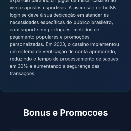
expandiu para incluir jogos de mesa, cassino ao
vivo e apostas esportivas. A ascensão do bet88
login se deve à sua dedicação em atender às
necessidades específicas do público brasileiro,
com suporte em português, métodos de
pagamento populares e promoções
personalizadas. Em 2023, o cassino implementou
um sistema de verificação de conta aprimorado,
reduzindo o tempo de processamento de saques
em 30% e aumentando a segurança das
transações.
Bonus e Promocoes