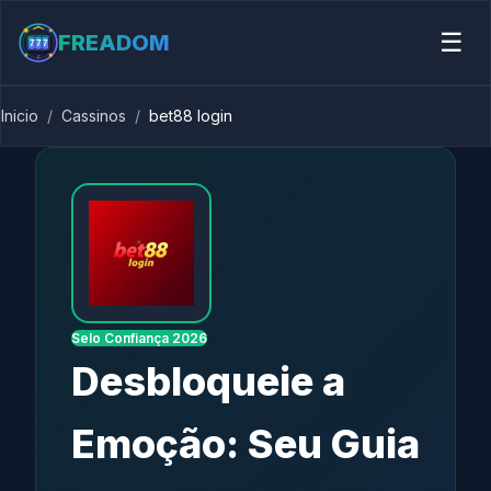
☰
FREADOM
Inicio
/
Cassinos
/
bet88 login
Selo Confiança 2026
Desbloqueie a
Emoção: Seu Guia