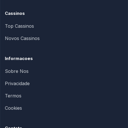
Cassinos
Top Cassinos
Novos Cassinos
Informacoes
Sobre Nos
Privacidade
Termos
Cookies