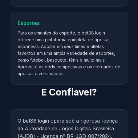
Esportes
Para os amantes do esporte, o bet88 login
oferece uma plataforma completa de apostas
esportivas. Aposte em seus times e atletas
favoritos em uma ampla variedade de esportes,
como futebol, basquete, tênis e muito mais.
Aproveite as odds competitivas e os mercados de
apostas diversificados.
E Confiavel?
O bet88 login opera sob a rigorosa licença
da Autoridade de Jogos Digitais Brasileira
(AJDB) - Licença nº BR-JGD-007/2024,