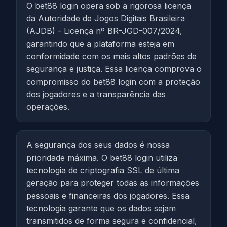
O bet88 login opera sob a rigorosa licença
da Autoridade de Jogos Digitais Brasileira
(AJDB) - Licença nº BR-JGD-007/2024,
garantindo que a plataforma esteja em
conformidade com os mais altos padrões de
segurança e justiça. Essa licença comprova o
compromisso do bet88 login com a proteção
dos jogadores e a transparência das
operações.
A segurança dos seus dados é nossa
prioridade máxima. O bet88 login utiliza
tecnologia de criptografia SSL de última
geração para proteger todas as informações
pessoais e financeiras dos jogadores. Essa
tecnologia garante que os dados sejam
transmitidos de forma segura e confidencial,