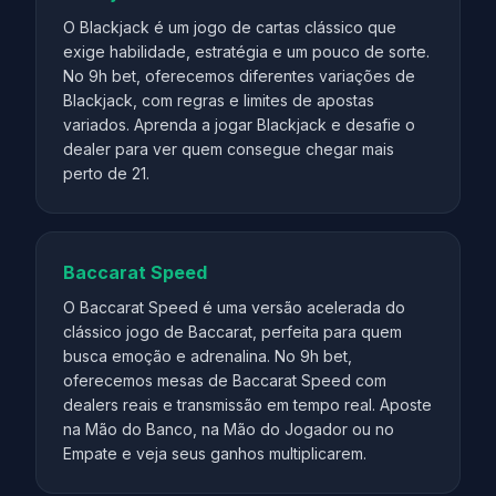
O Blackjack é um jogo de cartas clássico que
exige habilidade, estratégia e um pouco de sorte.
No 9h bet, oferecemos diferentes variações de
Blackjack, com regras e limites de apostas
variados. Aprenda a jogar Blackjack e desafie o
dealer para ver quem consegue chegar mais
perto de 21.
Baccarat Speed
O Baccarat Speed é uma versão acelerada do
clássico jogo de Baccarat, perfeita para quem
busca emoção e adrenalina. No 9h bet,
oferecemos mesas de Baccarat Speed com
dealers reais e transmissão em tempo real. Aposte
na Mão do Banco, na Mão do Jogador ou no
Empate e veja seus ganhos multiplicarem.