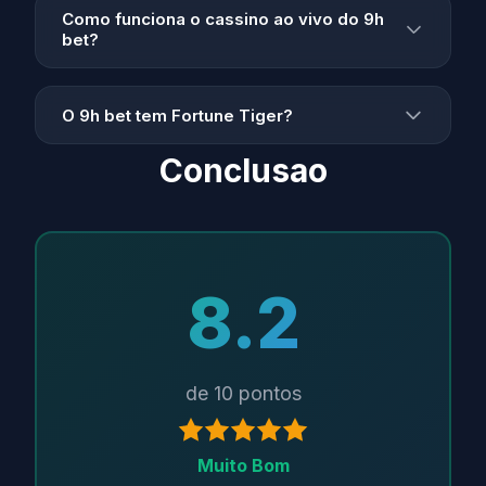
e você poderá começar a jogar
fazer login na sua conta e acessar a seção
dinheiro cai na sua conta instantaneamente.
Como funciona o cassino ao vivo do 9h
oferece uma experiência de jogo ainda mais
imediatamente após ativar sua conta.
'Meu Perfil'. Lá, você poderá editar suas
bet?
Para outros métodos de pagamento, como
fluida e responsiva, com notificações push
informações pessoais, como nome,
cartão de crédito ou Neteller, o tempo de
e acesso rápido aos seus jogos favoritos.
O cassino ao vivo do 9h bet oferece uma
endereço, número de telefone e endereço
processamento pode variar de 24 a 72
experiência de jogo autêntica e imersiva,
O 9h bet tem Fortune Tiger?
de e-mail. Se você precisar alterar sua
horas. No entanto, estamos
com dealers reais que conduzem as
senha, clique em 'Alterar Senha' e siga as
constantemente trabalhando para otimizar
Sim, o 9h bet oferece o popular jogo
partidas em tempo real. Você pode interagir
Conclusao
instruções. Lembre-se de que algumas
nossos processos de saque e garantir que
Fortune Tiger! Sabemos que este slot é um
com os dealers e com outros jogadores
informações, como nome e data de
você receba seus ganhos o mais rápido
favorito entre os jogadores brasileiros, e
através do chat ao vivo. Nossas mesas de
nascimento, não podem ser alteradas por
possível.
por isso o incluímos em nossa vasta
cassino ao vivo são transmitidas de estúdios
motivos de segurança.
biblioteca de jogos. Você pode encontrar o
de cassino de alta qualidade, com câmeras
Fortune Tiger na seção de slots, ou utilizar
8.2
em alta definição e áudio nítido. Você pode
a barra de pesquisa para localizá-lo
jogar Blackjack, Roleta, Baccarat e Poker
rapidamente. Prepare-se para girar os
com a emoção de estar presente em um
rolos e tentar a sorte com o tigre da
cassino físico.
de 10 pontos
fortuna!
Muito Bom