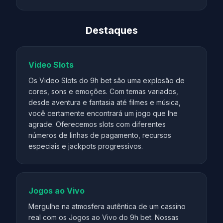
Destaques
Video Slots
Os Video Slots do 9h bet são uma explosão de
cores, sons e emoções. Com temas variados,
desde aventura e fantasia até filmes e música,
você certamente encontrará um jogo que lhe
agrade. Oferecemos slots com diferentes
números de linhas de pagamento, recursos
especiais e jackpots progressivos.
Jogos ao Vivo
Mergulhe na atmosfera autêntica de um cassino
real com os Jogos ao Vivo do 9h bet. Nossas