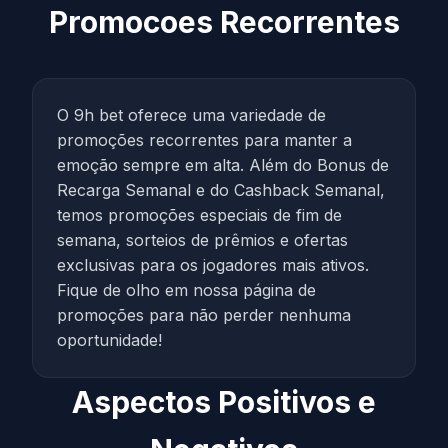
Promocoes Recorrentes
O 9h bet oferece uma variedade de
promoções recorrentes para manter a
emoção sempre em alta. Além do Bonus de
Recarga Semanal e do Cashback Semanal,
temos promoções especiais de fim de
semana, sorteios de prêmios e ofertas
exclusivas para os jogadores mais ativos.
Fique de olho em nossa página de
promoções para não perder nenhuma
oportunidade!
Aspectos Positivos e