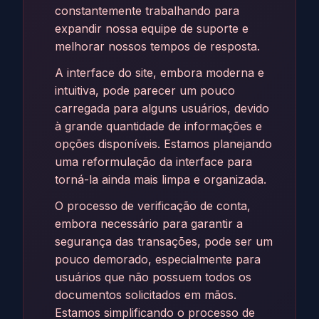
constantemente trabalhando para
expandir nossa equipe de suporte e
melhorar nossos tempos de resposta.
A interface do site, embora moderna e
intuitiva, pode parecer um pouco
carregada para alguns usuários, devido
à grande quantidade de informações e
opções disponíveis. Estamos planejando
uma reformulação da interface para
torná-la ainda mais limpa e organizada.
O processo de verificação de conta,
embora necessário para garantir a
segurança das transações, pode ser um
pouco demorado, especialmente para
usuários que não possuem todos os
documentos solicitados em mãos.
Estamos simplificando o processo de