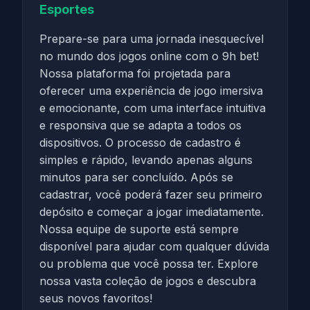
Esportes
Prepare-se para uma jornada inesquecível
no mundo dos jogos online com o 9h bet!
Nossa plataforma foi projetada para
oferecer uma experiência de jogo imersiva
e emocionante, com uma interface intuitiva
e responsiva que se adapta a todos os
dispositivos. O processo de cadastro é
simples e rápido, levando apenas alguns
minutos para ser concluído. Após se
cadastrar, você poderá fazer seu primeiro
depósito e começar a jogar imediatamente.
Nossa equipe de suporte está sempre
disponível para ajudar com qualquer dúvida
ou problema que você possa ter. Explore
nossa vasta coleção de jogos e descubra
seus novos favoritos!