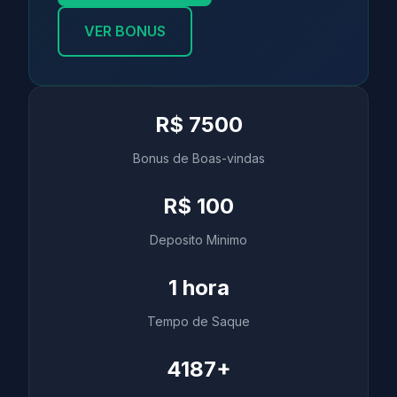
VER BONUS
R$ 7500
Bonus de Boas-vindas
R$ 100
Deposito Minimo
1 hora
Tempo de Saque
4187+