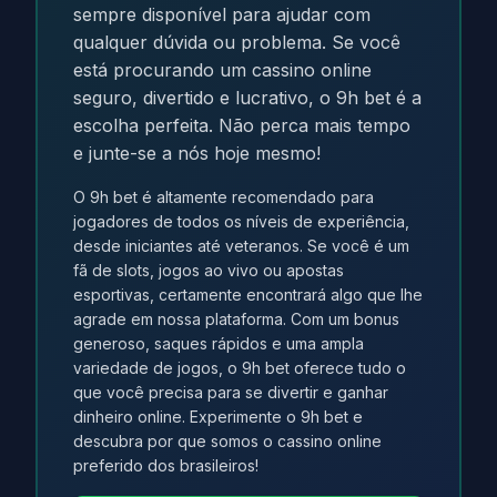
sempre disponível para ajudar com
qualquer dúvida ou problema. Se você
está procurando um cassino online
seguro, divertido e lucrativo, o 9h bet é a
escolha perfeita. Não perca mais tempo
e junte-se a nós hoje mesmo!
O 9h bet é altamente recomendado para
jogadores de todos os níveis de experiência,
desde iniciantes até veteranos. Se você é um
fã de slots, jogos ao vivo ou apostas
esportivas, certamente encontrará algo que lhe
agrade em nossa plataforma. Com um bonus
generoso, saques rápidos e uma ampla
variedade de jogos, o 9h bet oferece tudo o
que você precisa para se divertir e ganhar
dinheiro online. Experimente o 9h bet e
descubra por que somos o cassino online
preferido dos brasileiros!