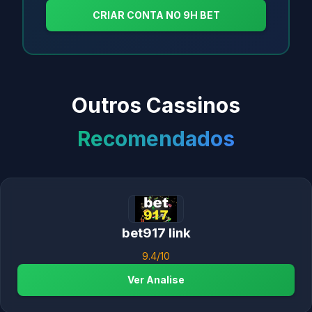
CRIAR CONTA NO 9H BET
Outros Cassinos
Recomendados
bet917 link
9.4/10
Ver Analise