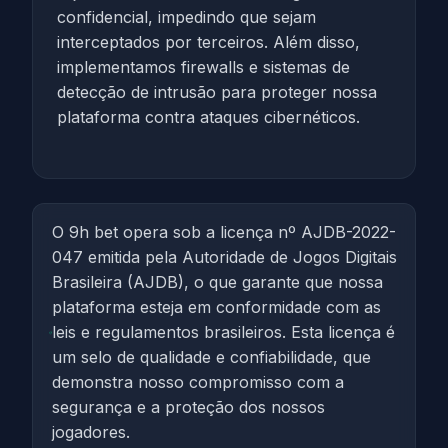
confidencial, impedindo que sejam
interceptados por terceiros. Além disso,
implementamos firewalls e sistemas de
detecção de intrusão para proteger nossa
plataforma contra ataques cibernéticos.
O 9h bet opera sob a licença nº AJDB-2022-
047 emitida pela Autoridade de Jogos Digitais
Brasileira (AJDB), o que garante que nossa
plataforma esteja em conformidade com as
leis e regulamentos brasileiros. Esta licença é
um selo de qualidade e confiabilidade, que
demonstra nosso compromisso com a
segurança e a proteção dos nossos
jogadores.