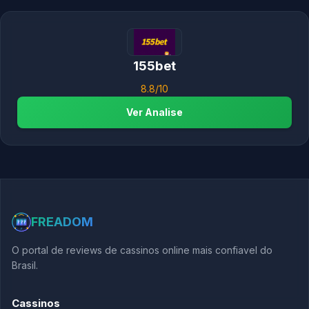
155bet
8.8/10
Ver Analise
FREADOM
O portal de reviews de cassinos online mais confiavel do
Brasil.
Cassinos