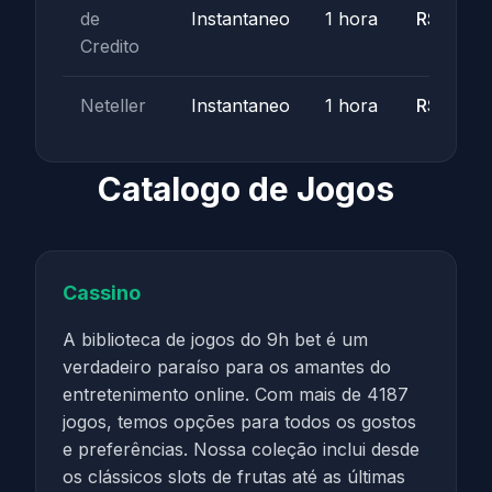
de
Instantaneo
1 hora
R$ 100
Credito
Neteller
Instantaneo
1 hora
R$ 100
Catalogo de Jogos
Cassino
A biblioteca de jogos do 9h bet é um
verdadeiro paraíso para os amantes do
entretenimento online. Com mais de 4187
jogos, temos opções para todos os gostos
e preferências. Nossa coleção inclui desde
os clássicos slots de frutas até as últimas