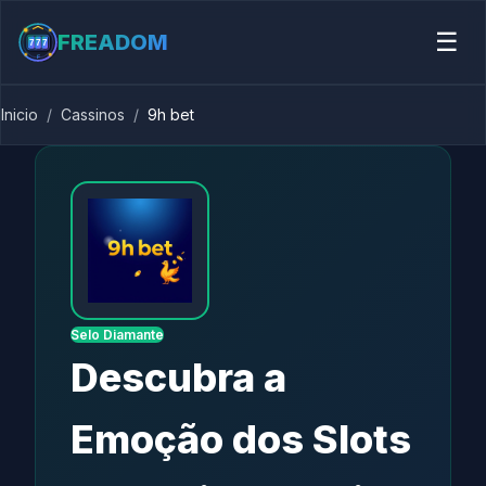
☰
FREADOM
Inicio
/
Cassinos
/
9h bet
Selo Diamante
Descubra a
Emoção dos Slots