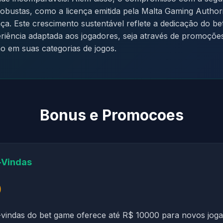
bustas, como a licença emitida pela Malta Gaming Authori
ça. Este crescimento sustentável reflete a dedicação do b
iência adaptada aos jogadores, seja através de promoções
o em suas categorias de jogos.
Bonus e Promocoes
-Vindas
0
vindas do bet game oferece até R$ 10000 para novos jogad