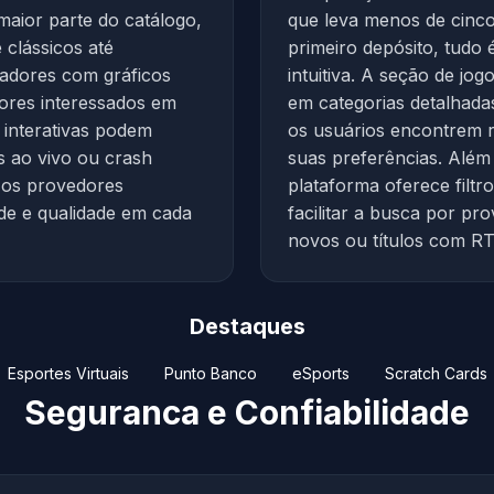
aior parte do catálogo,
que leva menos de cinco
clássicos até
primeiro depósito, tudo 
adores com gráficos
intuitiva. A seção de jog
res interessados em
em categorias detalhada
 interativas podem
os usuários encontrem 
s ao vivo ou crash
suas preferências. Além 
 os provedores
plataforma oferece filtr
de e qualidade em cada
facilitar a busca por pr
novos ou títulos com RT
Destaques
Esportes Virtuais
Punto Banco
eSports
Scratch Cards
Seguranca e Confiabilidade