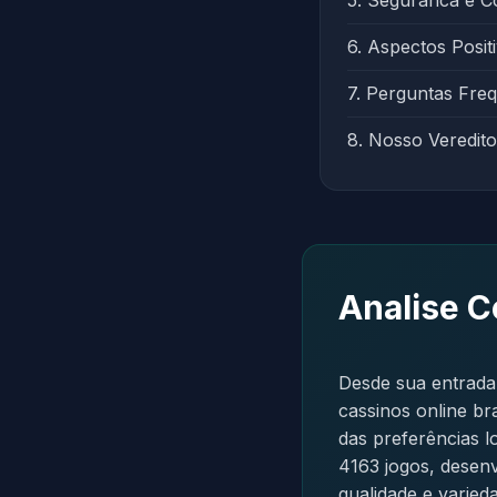
5. Seguranca e Co
6. Aspectos Posit
7. Perguntas Fre
8. Nosso Veredito
Analise C
Desde sua entrada
cassinos online b
das preferências l
4163 jogos, desen
qualidade e varie