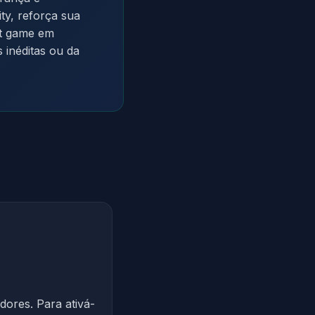
ty, reforça sua
et game em
 inéditas ou da
ores. Para ativá-