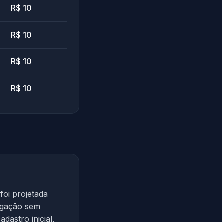
R$ 10
R$ 10
R$ 10
R$ 10
foi projetada
egação sem
dastro inicial,