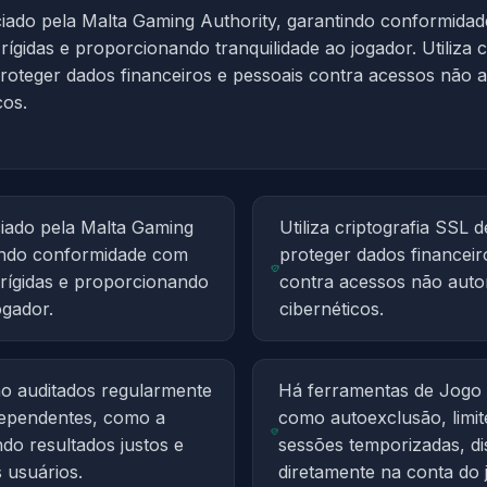
nciado pela Malta Gaming Authority, garantindo conformida
ígidas e proporcionando tranquilidade ao jogador. Utiliza c
proteger dados financeiros e pessoais contra acessos não 
cos.
ciado pela Malta Gaming
Utiliza criptografia SSL d
tindo conformidade com
proteger dados financeir
rígidas e proporcionando
contra acessos não auto
ogador.
cibernéticos.
ão auditados regularmente
Há ferramentas de Jogo
ependentes, como a
como autoexclusão, limit
do resultados justos e
sessões temporizadas, di
s usuários.
diretamente na conta do 