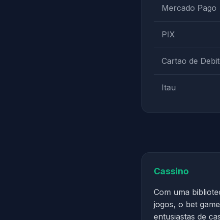
Mercado Pago
PIX
Cartao de Debi
Itau
Cassino
Com uma bibliote
jogos, o bet gam
entusiastas de cas