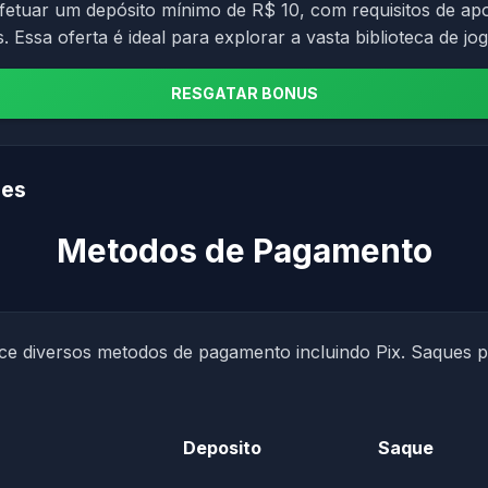
efetuar um depósito mínimo de R$ 10, com requisitos de ap
s. Essa oferta é ideal para explorar a vasta biblioteca de jo
RESGATAR BONUS
oes
Metodos de Pagamento
ce diversos metodos de pagamento incluindo Pix. Saques
Deposito
Saque