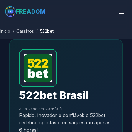
☰
FREADOM
Inicio
/
Cassinos
/
522bet
522bet Brasil
Atualizado em: 2026/01/11
Rápido, inovador e confiável: o 522bet
redefine apostas com saques em apenas
6 horas!