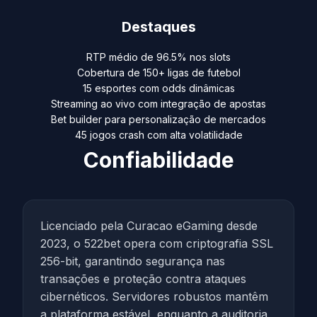
Destaques
RTP médio de 96.5% nos slots
Cobertura de 150+ ligas de futebol
15 esportes com odds dinâmicas
Streaming ao vivo com integração de apostas
Bet builder para personalização de mercados
45 jogos crash com alta volatilidade
Confiabilidade
Licenciado pela Curacao eGaming desde
2023, o 522bet opera com criptografia SSL
256-bit, garantindo segurança nas
transações e proteção contra ataques
cibernéticos. Servidores robustos mantêm
a plataforma estável, enquanto a auditoria