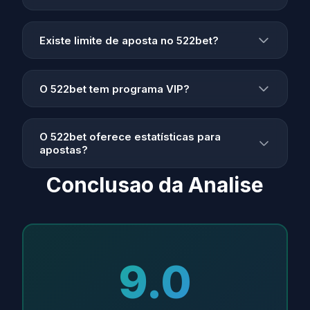
padrões internacionais de segurança,
Sim, o 522bet possui cash out na maioria
justiça e regulamentação.
das apostas ao vivo. Para ativar, acesse
Existe limite de aposta no 522bet?
'Minha Conta' > 'Minhas Apostas' > 'Cash
O limite de aposta varia conforme o
Out'.
mercado e o esporte. Em apostas
O 522bet tem programa VIP?
esportivas, o máximo é de R$ 50.000 por
Sim, o programa VIP oferece cashback
bilhete.
semanal, bônus personalizados e suporte
O 522bet oferece estatísticas para
prioritário para jogadores frequentes e de
apostas?
alto volume.
Sim, estatísticas detalhadas sobre jogos e
Conclusao da Analise
ligas estão disponíveis na área de esportes.
Use o botão 'Dados' ao lado das odds.
9.0