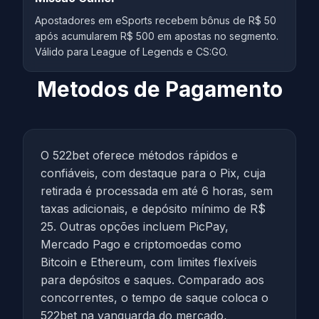
Apostadores em eSports recebem bônus de R$ 50
após acumularem R$ 500 em apostas no segmento.
Válido para League of Legends e CS:GO.
Metodos de Pagamento
O 522bet oferece métodos rápidos e
confiáveis, com destaque para o Pix, cuja
retirada é processada em até 6 horas, sem
taxas adicionais, e depósito mínimo de R$
25. Outras opções incluem PicPay,
Mercado Pago e criptomoedas como
Bitcoin e Ethereum, com limites flexíveis
para depósitos e saques. Comparado aos
concorrentes, o tempo de saque coloca o
522bet na vanguarda do mercado,