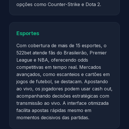
opções como Counter-Strike e Dota 2.
Esportes
Com cobertura de mais de 15 esportes, o
522bet atende fãs do Brasileirão, Premier
League e NBA, oferecendo odds
competitivas em tempo real. Mercados
avançados, como escanteios e cartões em
jogos de futebol, se destacam. Apostando
ao vivo, os jogadores podem usar cash out,
acompanhando decisões estratégicas com
transmissão ao vivo. A interface otimizada
facilita apostas rápidas mesmo em
momentos decisivos das partidas.