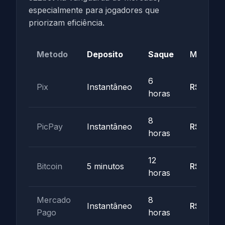
especialmente para jogadores que
priorizam eficiência.
Metodo
Deposito
Saque
Minimo
6
Pix
Instantâneo
R$ 25
horas
8
PicPay
Instantâneo
R$ 50
horas
12
Bitcoin
5 minutos
R$ 100
horas
Mercado
8
Instantâneo
R$ 50
Pago
horas