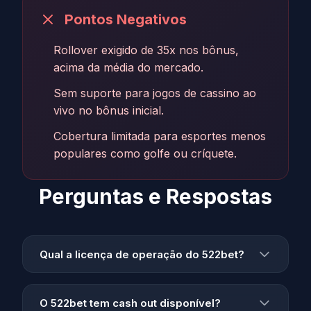
Pontos Negativos
Rollover exigido de 35x nos bônus,
acima da média do mercado.
Sem suporte para jogos de cassino ao
vivo no bônus inicial.
Cobertura limitada para esportes menos
populares como golfe ou críquete.
Perguntas e Respostas
Qual a licença de operação do 522bet?
O 522bet opera com licença Curacao
eGaming, emitida em 2023, garantindo
O 522bet tem cash out disponível?