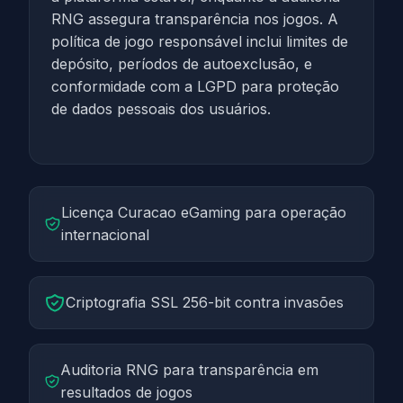
RNG assegura transparência nos jogos. A
política de jogo responsável inclui limites de
depósito, períodos de autoexclusão, e
conformidade com a LGPD para proteção
de dados pessoais dos usuários.
Licença Curacao eGaming para operação
internacional
Criptografia SSL 256-bit contra invasões
Auditoria RNG para transparência em
resultados de jogos