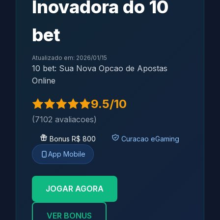
Inovadora do 10
bet
Atualizado em: 2026/01/15
10 bet: Sua Nova Opcao de Apostas
Online
9.5/10
(7102 avaliacoes)
Bonus R$ 800
Curacao eGaming
App Mobile
JOGAR AGORA
VER BONUS