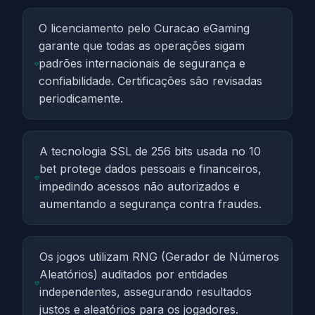
O licenciamento pelo Curacao eGaming
garante que todas as operações sigam
padrões internacionais de segurança e
confiabilidade. Certificações são revisadas
periodicamente.
A tecnologia SSL de 256 bits usada no 10
bet protege dados pessoais e financeiros,
impedindo acessos não autorizados e
aumentando a segurança contra fraudes.
Os jogos utilizam RNG (Gerador de Números
Aleatórios) auditados por entidades
independentes, assegurando resultados
justos e aleatórios para os jogadores.