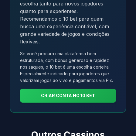
escolha tanto para novos jogadores
quanto para experientes.
Recomendamos o 10 bet para quem
busca uma experiência confiável, com
grande variedade de jogos e condições
flexíveis.
Se você procura uma plataforma bem
estruturada, com bônus generoso e rapidez
nos saques, o 10 bet é uma escolha certeira.
Especialmente indicado para jogadores que
valorizam jogos ao vivo e pagamentos via Pix.
CRIAR CONTA NO 10 BET
Outros Cassinos