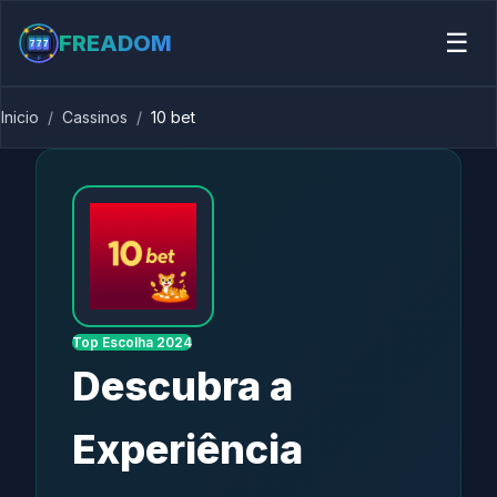
☰
FREADOM
Inicio
/
Cassinos
/
10 bet
Top Escolha 2024
Descubra a
Experiência