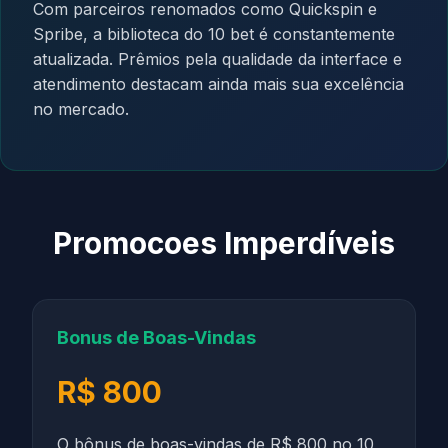
Com parceiros renomados como Quickspin e
Spribe, a biblioteca do 10 bet é constantemente
atualizada. Prêmios pela qualidade da interface e
atendimento destacam ainda mais sua excelência
no mercado.
Promocoes Imperdíveis
Bonus de Boas-Vindas
R$ 800
O bônus de boas-vindas de R$ 800 no 10