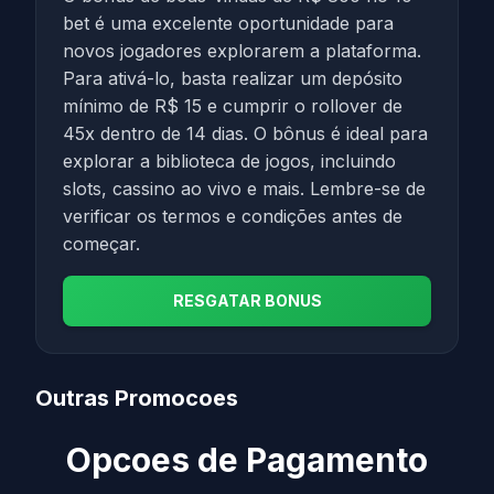
bet é uma excelente oportunidade para
novos jogadores explorarem a plataforma.
Para ativá-lo, basta realizar um depósito
mínimo de R$ 15 e cumprir o rollover de
45x dentro de 14 dias. O bônus é ideal para
explorar a biblioteca de jogos, incluindo
slots, cassino ao vivo e mais. Lembre-se de
verificar os termos e condições antes de
começar.
RESGATAR BONUS
Outras Promocoes
Opcoes de Pagamento