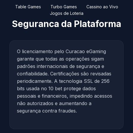
Table Games
Turbo Games
Cassino ao Vivo
Jogos de Loteria
Seguranca da Plataforma
O licenciamento pelo Curacao eGaming
garante que todas as operações sigam
padrões internacionais de segurança e
confiabilidade. Certificações são revisadas
periodicamente. A tecnologia SSL de 256
bits usada no 10 bet protege dados
pessoais e financeiros, impedindo acessos
não autorizados e aumentando a
segurança contra fraudes.