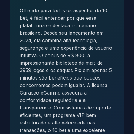
Olhando para todos os aspectos do 10
bet, é fácil entender por que essa
plataforma se destaca no cenário
brasileiro. Desde seu lançamento em
2024, ela combina alta tecnologia,
segurança e uma experiência de usuário
intuitiva. O bônus de R$ 800, a
impressionante biblioteca de mais de
3959 jogos e os saques Pix em apenas 5
minutos são benefícios que poucos
concorrentes podem igualar. A licensa
Curacao eGaming assegura a
conformidade regulatória e a
transparência. Com sistemas de suporte
eficientes, um programa VIP bem
estruturado e alta velocidade nas
transações, o 10 bet é uma excelente