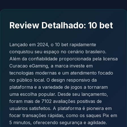
Review Detalhado: 10 bet
Lançado em 2024, o 10 bet rapidamente
conquistou seu espaço no cenário brasileiro.
Além da confiabilidade proporcionada pela licensa
Curacao eGaming, a marca investe em
tecnologias modernas e um atendimento focado
no público local. O design responsivo da
plataforma e a variedade de jogos a tornaram
uma escolha popular. Desde seu lançamento,
foram mais de 7102 avaliações positivas de
usuários satisfeitos. A plataforma é pioneira em
focar transações rápidas, como os saques Pix em
5 minutos, oferecendo segurança e agilidade.