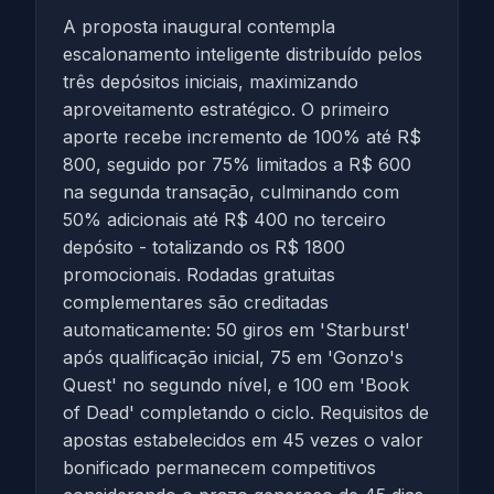
A proposta inaugural contempla
escalonamento inteligente distribuído pelos
três depósitos iniciais, maximizando
aproveitamento estratégico. O primeiro
aporte recebe incremento de 100% até R$
800, seguido por 75% limitados a R$ 600
na segunda transação, culminando com
50% adicionais até R$ 400 no terceiro
depósito - totalizando os R$ 1800
promocionais. Rodadas gratuitas
complementares são creditadas
automaticamente: 50 giros em 'Starburst'
após qualificação inicial, 75 em 'Gonzo's
Quest' no segundo nível, e 100 em 'Book
of Dead' completando o ciclo. Requisitos de
apostas estabelecidos em 45 vezes o valor
bonificado permanecem competitivos