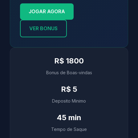
JOGAR AGORA
VER BONUS
R$ 1800
Bonus de Boas-vindas
R$ 5
Deposito Minimo
45 min
Tempo de Saque