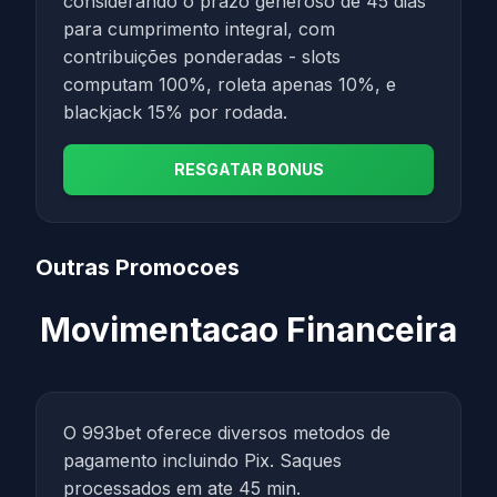
considerando o prazo generoso de 45 dias
para cumprimento integral, com
contribuições ponderadas - slots
computam 100%, roleta apenas 10%, e
blackjack 15% por rodada.
RESGATAR BONUS
Outras Promocoes
Movimentacao Financeira
O 993bet oferece diversos metodos de
pagamento incluindo Pix. Saques
processados em ate 45 min.