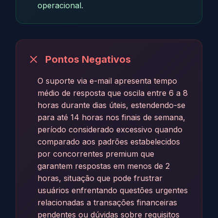
operacional.
Pontos Negativos
O suporte via e-mail apresenta tempo
médio de resposta que oscila entre 6 a 8
horas durante dias úteis, estendendo-se
para até 14 horas nos finais de semana,
período considerado excessivo quando
comparado aos padrões estabelecidos
por concorrentes premium que
garantem respostas em menos de 2
horas, situação que pode frustrar
usuários enfrentando questões urgentes
relacionadas a transações financeiras
pendentes ou dúvidas sobre requisitos