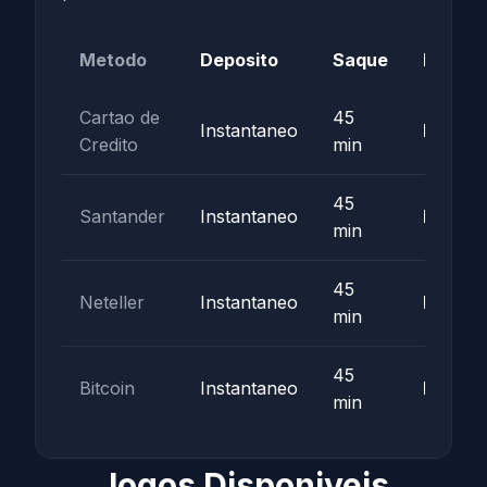
Metodo
Deposito
Saque
Minimo
Cartao de
45
Instantaneo
R$ 5
Credito
min
45
Santander
Instantaneo
R$ 5
min
45
Neteller
Instantaneo
R$ 5
min
45
Bitcoin
Instantaneo
R$ 5
min
Jogos Disponiveis