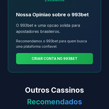
Nossa Opiniao sobre o 993bet
O 993bet e uma opcao solida para
apostadores brasileiros.
Recomendamos o 993bet para quem busca
uma plataforma confiavel.
CRIAR CONTA NO 993BET
Outros Cassinos
Recomendados