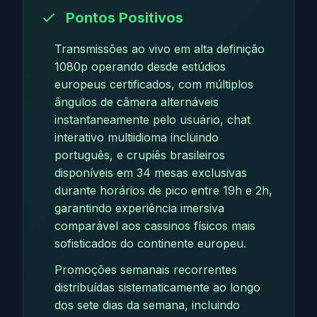
Pontos Positivos
Transmissões ao vivo em alta definição
1080p operando desde estúdios
europeus certificados, com múltiplos
ângulos de câmera alternáveis
instantaneamente pelo usuário, chat
interativo multiidioma incluindo
português, e crupiês brasileiros
disponíveis em 34 mesas exclusivas
durante horários de pico entre 19h e 2h,
garantindo experiência imersiva
comparável aos cassinos físicos mais
sofisticados do continente europeu.
Promoções semanais recorrentes
distribuídas sistematicamente ao longo
dos sete dias da semana, incluindo