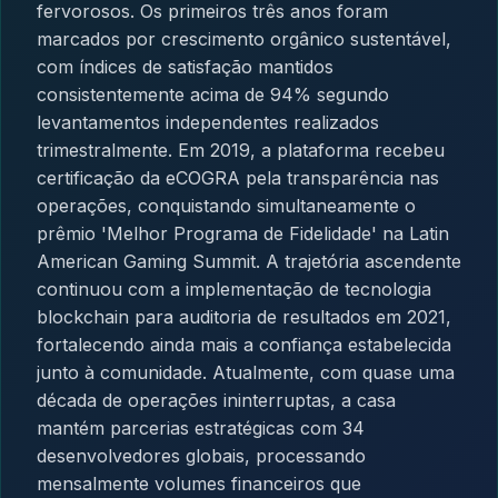
fervorosos. Os primeiros três anos foram
marcados por crescimento orgânico sustentável,
com índices de satisfação mantidos
consistentemente acima de 94% segundo
levantamentos independentes realizados
trimestralmente. Em 2019, a plataforma recebeu
certificação da eCOGRA pela transparência nas
operações, conquistando simultaneamente o
prêmio 'Melhor Programa de Fidelidade' na Latin
American Gaming Summit. A trajetória ascendente
continuou com a implementação de tecnologia
blockchain para auditoria de resultados em 2021,
fortalecendo ainda mais a confiança estabelecida
junto à comunidade. Atualmente, com quase uma
década de operações ininterruptas, a casa
mantém parcerias estratégicas com 34
desenvolvedores globais, processando
mensalmente volumes financeiros que