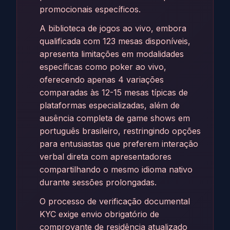
promocionais específicos.
A biblioteca de jogos ao vivo, embora
qualificada com 123 mesas disponíveis,
apresenta limitações em modalidades
específicas como poker ao vivo,
oferecendo apenas 4 variações
comparadas às 12-15 mesas típicas de
plataformas especializadas, além de
ausência completa de game shows em
português brasileiro, restringindo opções
para entusiastas que preferem interação
verbal direta com apresentadores
compartilhando o mesmo idioma nativo
durante sessões prolongadas.
O processo de verificação documental
KYC exige envio obrigatório de
comprovante de residência atualizado