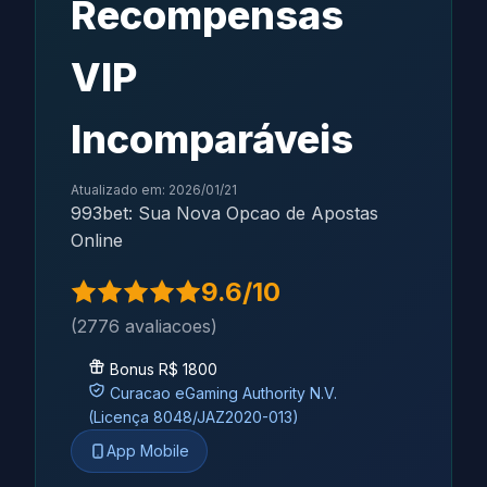
Recompensas
VIP
Incomparáveis
Atualizado em: 2026/01/21
993bet: Sua Nova Opcao de Apostas
Online
9.6/10
(2776 avaliacoes)
Bonus R$ 1800
Curacao eGaming Authority N.V.
(Licença 8048/JAZ2020-013)
App Mobile