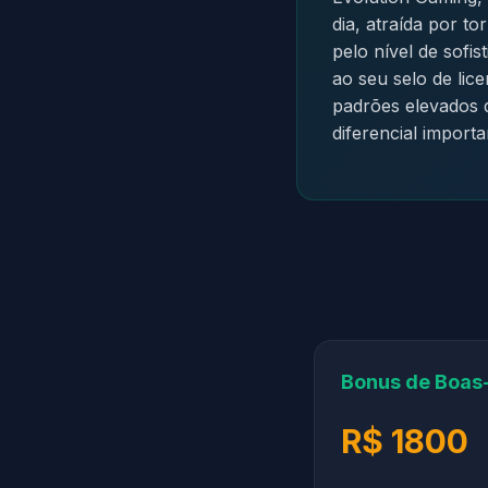
dia, atraída por 
pelo nível de sof
ao seu selo de li
padrões elevados d
diferencial import
Bonus de Boas
R$ 1800