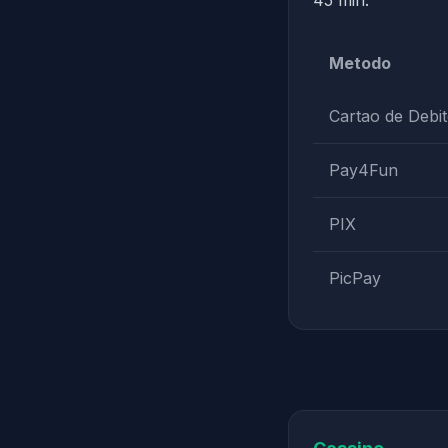
45 min.
Metodo
Cartao de Debi
Pay4Fun
PIX
PicPay