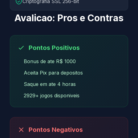
Criptografia SSL 256-bit
Avalicao: Pros e Contras
Pontos Positivos
Bonus de ate R$ 1000
Aceita Pix para depositos
Saque em ate 4 horas
2929+ jogos disponiveis
Pontos Negativos