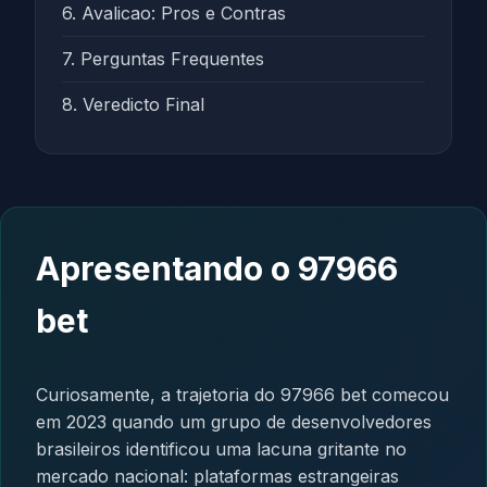
6. Avalicao: Pros e Contras
7. Perguntas Frequentes
8. Veredicto Final
Apresentando o 97966
bet
Curiosamente, a trajetoria do 97966 bet comecou
em 2023 quando um grupo de desenvolvedores
brasileiros identificou uma lacuna gritante no
mercado nacional: plataformas estrangeiras