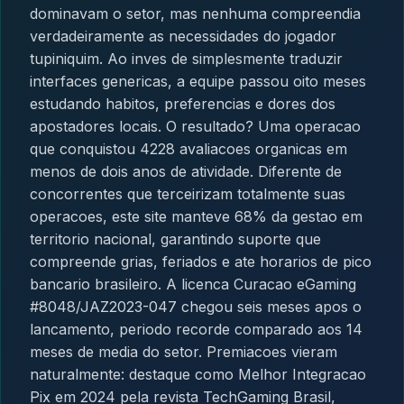
dominavam o setor, mas nenhuma compreendia
verdadeiramente as necessidades do jogador
tupiniquim. Ao inves de simplesmente traduzir
interfaces genericas, a equipe passou oito meses
estudando habitos, preferencias e dores dos
apostadores locais. O resultado? Uma operacao
que conquistou 4228 avaliacoes organicas em
menos de dois anos de atividade. Diferente de
concorrentes que terceirizam totalmente suas
operacoes, este site manteve 68% da gestao em
territorio nacional, garantindo suporte que
compreende grias, feriados e ate horarios de pico
bancario brasileiro. A licenca Curacao eGaming
#8048/JAZ2023-047 chegou seis meses apos o
lancamento, periodo recorde comparado aos 14
meses de media do setor. Premiacoes vieram
naturalmente: destaque como Melhor Integracao
Pix em 2024 pela revista TechGaming Brasil,