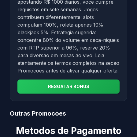
apostando R$ 1000 diarios, voce cumpre
requisitos em sete semanas. Jogos
contribuem diferentemente: slots
computam 100%, roleta apenas 10%,
blackjack 5%. Estrategia sugerida:
concentre 80% do volume em caca-niqueis
com RTP superior a 96%, reserve 20%
para diversao em mesas ao vivo. Leia
atentamente os termos completos na secao
Promocoes antes de ativar qualquer oferta.
RESGATAR BONUS
Outras Promocoes
Metodos de Pagamento