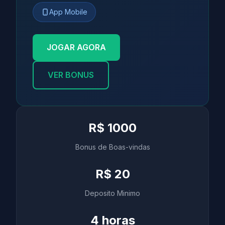
App Mobile
JOGAR AGORA
VER BONUS
R$ 1000
Bonus de Boas-vindas
R$ 20
Deposito Minimo
4 horas