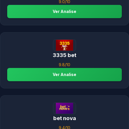
9.0/10
Ver Analise
3335 bet
9.8/10
Ver Analise
bet nova
9.4/10