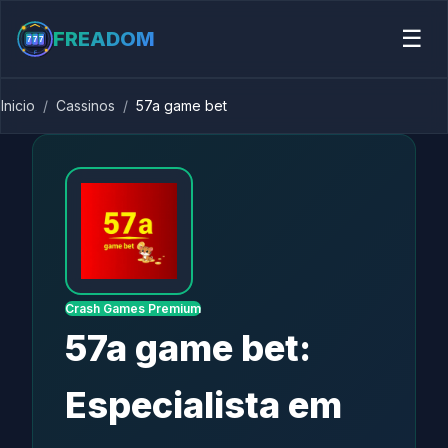
☰
FREADOM
Inicio
/
Cassinos
/
57a game bet
Crash Games Premium
57a game bet:
Especialista em