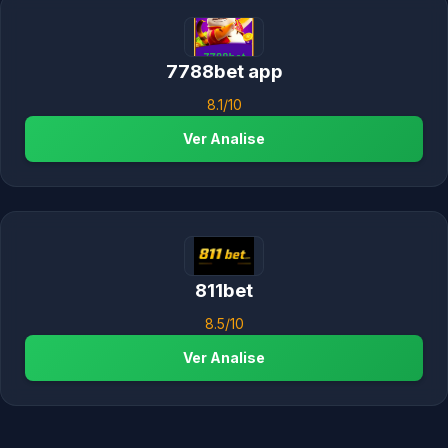
7788bet app
8.1/10
Ver Analise
811bet
8.5/10
Ver Analise