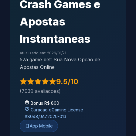
Crash Games e
Apostas
Instantaneas
Atualizado em: 2026/01/21
57a game bet: Sua Nova Opcao de
Apostas Online
9.5/10
(7939 avaliacoes)
Bonus R$ 800
Curacao eGaming License
#8048/JAZ2020-013
App Mobile