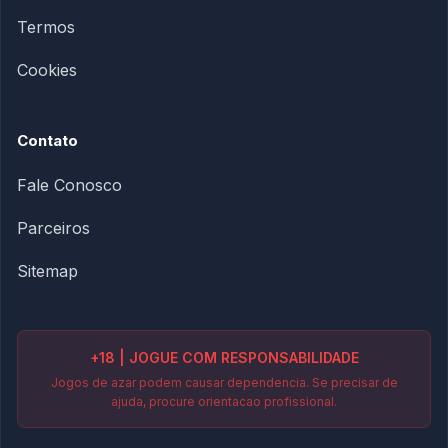
Termos
Cookies
Contato
Fale Conosco
Parceiros
Sitemap
+18 | JOGUE COM RESPONSABILIDADE
Jogos de azar podem causar dependencia. Se precisar de
ajuda, procure orientacao profissional.