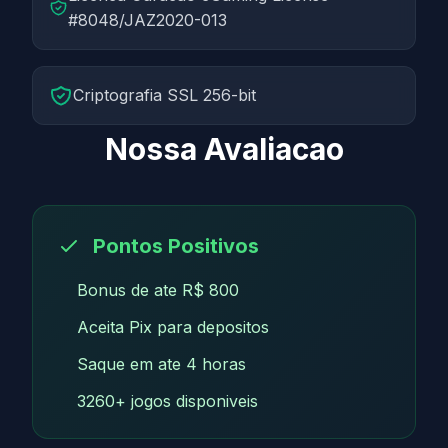
#8048/JAZ2020-013
Criptografia SSL 256-bit
Nossa Avaliacao
Pontos Positivos
Bonus de ate R$ 800
Aceita Pix para depositos
Saque em ate 4 horas
3260+ jogos disponiveis