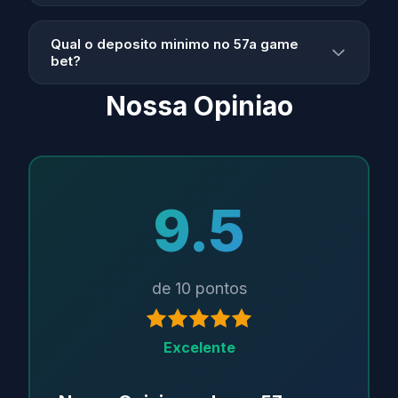
Saques via Pix levam ate 4 horas.
Qual o deposito minimo no 57a game
bet?
O deposito minimo e de R$ 15.
Nossa Opiniao
9.5
de 10 pontos
Excelente