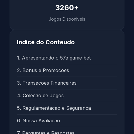
3260+
Jogos Disponiveis
Indice do Conteudo
1. Apresentando o 57a game bet
2. Bonus e Promocoes
3. Transacoes Financeiras
4. Colecao de Jogos
5. Regulamentacao e Seguranca
6. Nossa Avaliacao
7. Perguntas e Respostas