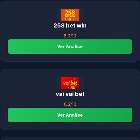
258 bet win
8.0/10
Ver Analise
vai vai bet
8.3/10
Ver Analise