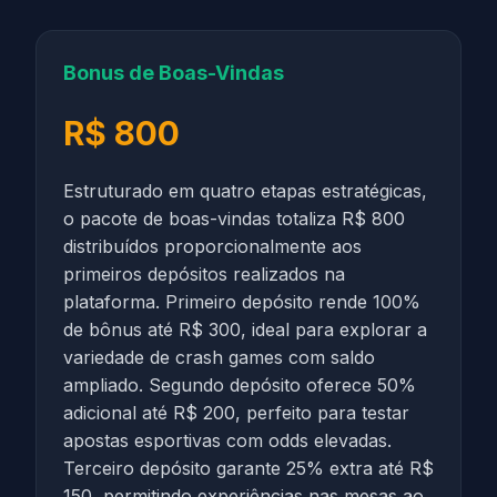
Bonus de Boas-Vindas
R$ 800
Estruturado em quatro etapas estratégicas,
o pacote de boas-vindas totaliza R$ 800
distribuídos proporcionalmente aos
primeiros depósitos realizados na
plataforma. Primeiro depósito rende 100%
de bônus até R$ 300, ideal para explorar a
variedade de crash games com saldo
ampliado. Segundo depósito oferece 50%
adicional até R$ 200, perfeito para testar
apostas esportivas com odds elevadas.
Terceiro depósito garante 25% extra até R$
150, permitindo experiências nas mesas ao