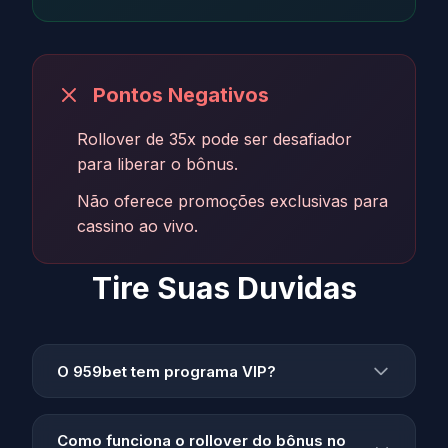
Pontos Negativos
Rollover de 35x pode ser desafiador
para liberar o bônus.
Não oferece promoções exclusivas para
cassino ao vivo.
Tire Suas Duvidas
O 959bet tem programa VIP?
Sim, o programa VIP do 959bet oferece
benefícios como cashback semanal, limites
Como funciona o rollover do bônus no