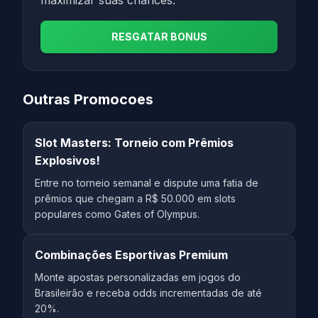
maximizar suas chances.
RESGATAR BONUS
Outras Promocoes
Slot Masters: Torneio com Prêmios
Explosivos!
Entre no torneio semanal e dispute uma fatia de
prêmios que chegam a R$ 50.000 em slots
populares como Gates of Olympus.
Combinações Esportivas Premium
Monte apostas personalizadas em jogos do
Brasileirão e receba odds incrementadas de até
20%.