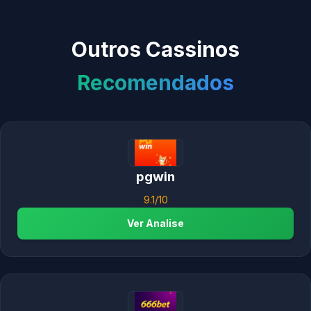
Outros Cassinos
Recomendados
pgwin
9.1/10
Ver Analise