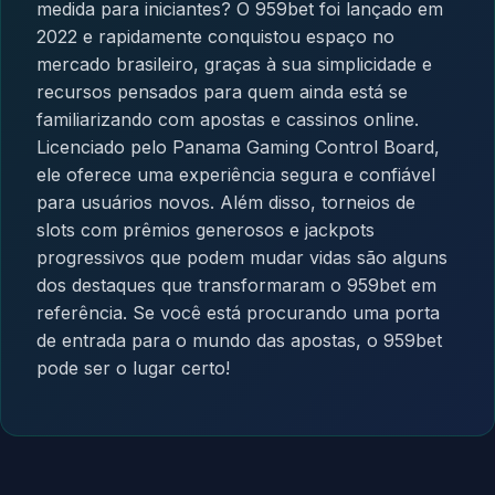
medida para iniciantes? O 959bet foi lançado em
2022 e rapidamente conquistou espaço no
mercado brasileiro, graças à sua simplicidade e
recursos pensados para quem ainda está se
familiarizando com apostas e cassinos online.
Licenciado pelo Panama Gaming Control Board,
ele oferece uma experiência segura e confiável
para usuários novos. Além disso, torneios de
slots com prêmios generosos e jackpots
progressivos que podem mudar vidas são alguns
dos destaques que transformaram o 959bet em
referência. Se você está procurando uma porta
de entrada para o mundo das apostas, o 959bet
pode ser o lugar certo!