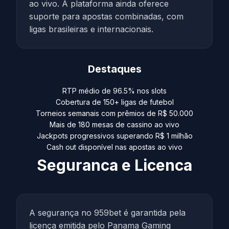
ao vivo. A plataforma ainda oferece
suporte para apostas combinadas, com
ligas brasileiras e internacionais.
Destaques
RTP médio de 96.5% nos slots
Cobertura de 150+ ligas de futebol
Torneios semanais com prêmios de R$ 50.000
Mais de 180 mesas de cassino ao vivo
Jackpots progressivos superando R$ 1 milhão
Cash out disponível nas apostas ao vivo
Seguranca e Licenca
A segurança no 959bet é garantida pela
licença emitida pelo Panama Gaming