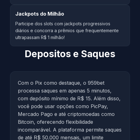
Jackpots do Milhão
Participe dos slots com jackpots progressivos
diários e concorra a prêmios que frequentemente
ultrapassam R$ 1 milhão!
Depositos e Saques
Com o Pix como destaque, o 959bet
processa saques em apenas 5 minutos,
com depósito mínimo de R$ 15. Além disso,
você pode usar opções como PicPay,
Mercado Pago e até criptomoedas como
Bitcoin, oferecendo flexibilidade
incomparável. A plataforma permite saques
de até R$ 50.000 mensais, um limite