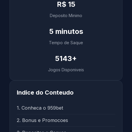
R$ 15
Deposito Minimo
5 minutos
Tempo de Saque
5143+
Jogos Disponiveis
Indice do Conteudo
1. Conheca o 959bet
2. Bonus e Promocoes