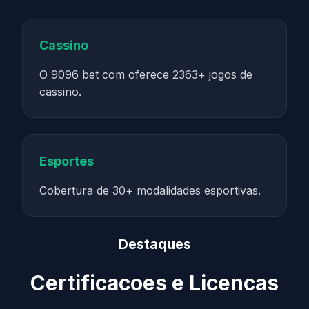
Cassino
O 9096 bet com oferece 2363+ jogos de
cassino.
Esportes
Cobertura de 30+ modalidades esportivas.
Destaques
Certificacoes e Licencas