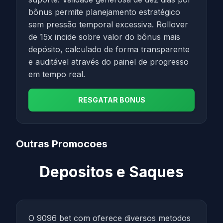
bônus permite planejamento estratégico
sem pressão temporal excessiva. Rollover
de 15x incide sobre valor do bônus mais
depósito, calculado de forma transparente
e auditável através do painel de progresso
em tempo real.
RESGATAR BONUS
Outras Promocoes
Depositos e Saques
O 9096 bet com oferece diversos metodos