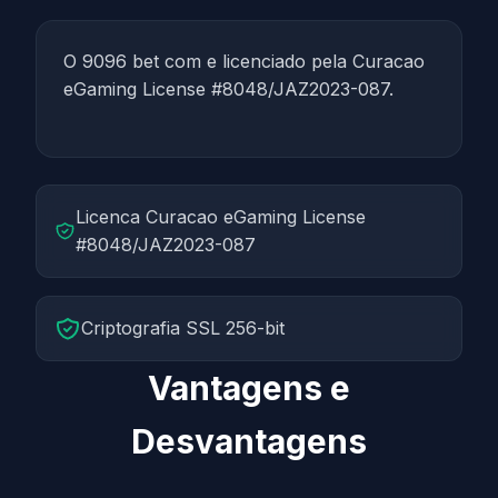
O 9096 bet com e licenciado pela Curacao
eGaming License #8048/JAZ2023-087.
Licenca Curacao eGaming License
#8048/JAZ2023-087
Criptografia SSL 256-bit
Vantagens e
Desvantagens