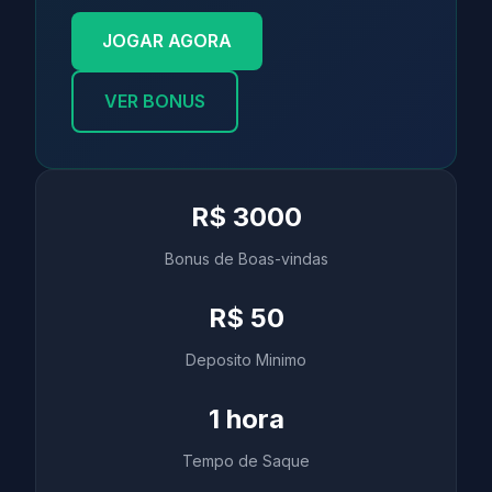
JOGAR AGORA
VER BONUS
R$ 3000
Bonus de Boas-vindas
R$ 50
Deposito Minimo
1 hora
Tempo de Saque