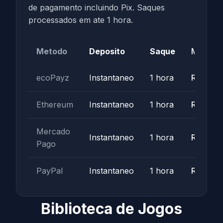
de pagamento incluindo Pix. Saques
processados em ate 1 hora.
Metodo
Deposito
Saque
Minimo
ecoPayz
Instantaneo
1 hora
R$ 50
Ethereum
Instantaneo
1 hora
R$ 50
Mercado
Instantaneo
1 hora
R$ 50
Pago
PayPal
Instantaneo
1 hora
R$ 50
Biblioteca de Jogos