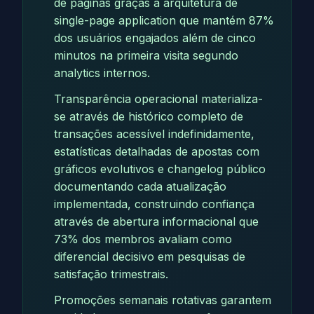
de páginas graças a arquitetura de
single-page application que mantém 87%
dos usuários engajados além de cinco
minutos na primeira visita segundo
analytics internos.
Transparência operacional materializa-
se através de histórico completo de
transações acessível indefinidamente,
estatísticas detalhadas de apostas com
gráficos evolutivos e changelog público
documentando cada atualização
implementada, construindo confiança
através de abertura informacional que
73% dos membros avaliam como
diferencial decisivo em pesquisas de
satisfação trimestrais.
Promoções semanais rotativas garantem