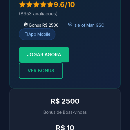
9.6/10
(8953 avaliacoes)
Bonus R$ 2500
Isle of Man GSC
App Mobile
JOGAR AGORA
VER BONUS
R$ 2500
Bonus de Boas-vindas
R$ 10