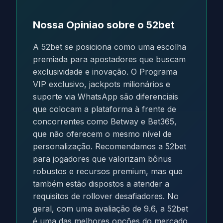
Nossa Opiniao sobre o 52bet
A 52bet se posiciona como uma escolha
premiada para apostadores que buscam
exclusividade e inovação. O Programa
VIP exclusivo, jackpots milionários e
suporte via WhatsApp são diferenciais
que colocam a plataforma à frente de
concorrentes como Betway e Bet365,
que não oferecem o mesmo nível de
personalização. Recomendamos a 52bet
para jogadores que valorizam bônus
robustos e recursos premium, mas que
também estão dispostos a atender a
requisitos de rollover desafiadores. No
geral, com uma avaliação de 9.6, a 52bet
é uma das melhores opções do mercado.