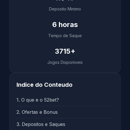
Deposito Minimo
6 horas
Tempo de Saque
3715+
Jogos Disponiveis
Indice do Conteudo
1. O que e o 52bet?
2. Ofertas e Bonus
3. Depositos e Saques