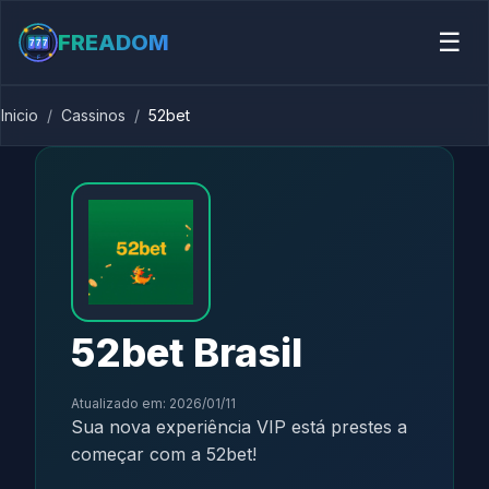
☰
FREADOM
Inicio
/
Cassinos
/
52bet
52bet Brasil
Atualizado em: 2026/01/11
Sua nova experiência VIP está prestes a
começar com a 52bet!