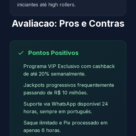
iniciantes até high rollers.
Avaliacao: Pros e Contras
Pontos Positivos
Programa VIP Exclusivo com cashback
de até 20% semanalmente.
Jackpots progressivos frequentemente
passando de R$ 10 milhões.
Suporte via WhatsApp disponível 24
horas, sempre em português.
Saque ilimitado e Pix processado em
apenas 6 horas.