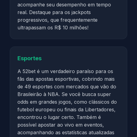
acompanhe seu desempenho em tempo
real. Destaque para os jackpots
progressivos, que frequentemente
ultrapassam os R$ 10 milhões!
Esportes
A 52bet é um verdadeiro paraíso para os
fãs das apostas esportivas, cobrindo mais
de 49 esportes com mercados que vão do
Brasileirão à NBA. Se você busca super
odds em grandes jogos, como clássicos do
futebol europeu ou finais da Libertadores,
encontrou o lugar certo. Também é
possível apostar ao vivo em eventos,
acompanhando as estatísticas atualizadas