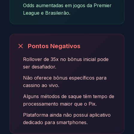
Odds aumentadas em jogos da Premier
League e Brasileirão.
Pontos Negativos
Rollover de 35x no bônus inicial pode
ser desafiador.
Não oferece bônus específicos para
cassino ao vivo.
Alguns métodos de saque têm tempo de
processamento maior que o Pix.
Plataforma ainda não possui aplicativo
dedicado para smartphones.