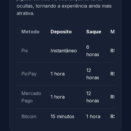
ocultas, tornando a experiência ainda mais
atrativa.
Metodo
Deposito
Saque
Minimo
6
Pix
Instantâneo
R$ 10
horas
12
PicPay
1 hora
R$ 20
horas
Mercado
12
1 hora
R$ 20
Pago
horas
Bitcoin
15 minutos
1 hora
R$ 50