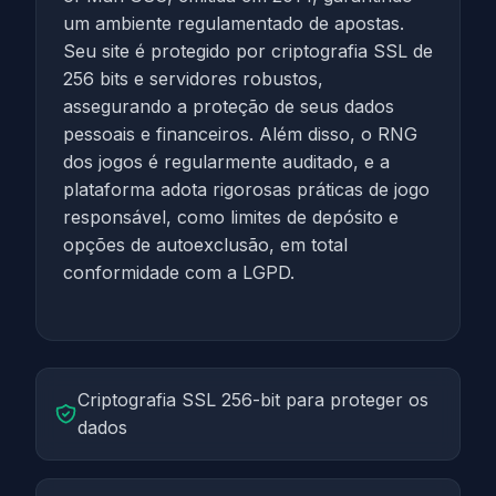
um ambiente regulamentado de apostas.
Seu site é protegido por criptografia SSL de
256 bits e servidores robustos,
assegurando a proteção de seus dados
pessoais e financeiros. Além disso, o RNG
dos jogos é regularmente auditado, e a
plataforma adota rigorosas práticas de jogo
responsável, como limites de depósito e
opções de autoexclusão, em total
conformidade com a LGPD.
Criptografia SSL 256-bit para proteger os
dados