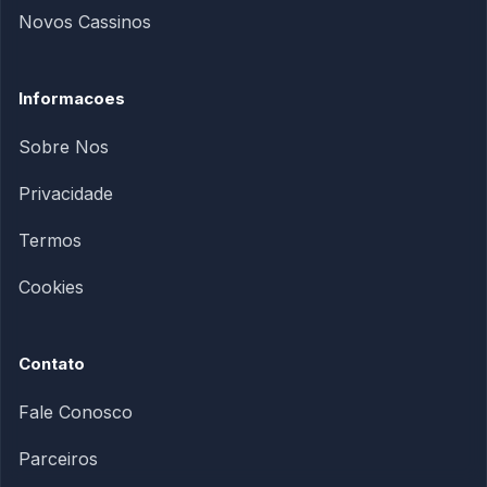
Novos Cassinos
Informacoes
Sobre Nos
Privacidade
Termos
Cookies
Contato
Fale Conosco
Parceiros