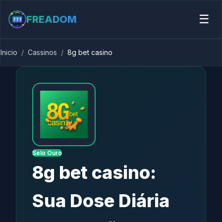
☰
FREADOM
Inicio
/
Cassinos
/
8g bet casino
Selo Ouro
8g bet casino:
Sua Dose Diária