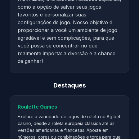
como a opção de salvar seus jogos
favoritos e personalizar suas
configurações de jogo. Nosso objetivo é
proporcionar a você um ambiente de jogo
agradável e sem complicações, para que
você possa se concentrar no que
realmente importa: a diversão e a chance
de ganhar!
Destaques
Roulette Games
Explore a variedade de jogos de roleta no 8g bet
casino, desde a roleta europeia clássica até as
versões americanas e francesas. Aposte em
números, cores ou combinações e torça para que