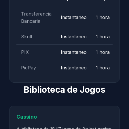
Transferencia
Instantaneo
1 hora
R$ 
Bancaria
Skrill
Instantaneo
1 hora
R$ 
PIX
Instantaneo
1 hora
R$ 
PicPay
Instantaneo
1 hora
R$ 
Biblioteca de Jogos
Cassino