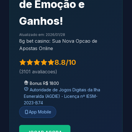
de Emoção e
Ganhos!
Atualizado em: 2026/01/28
8g bet casino: Sua Nova Opcao de
Apostas Online
8.8/10
(3101 avaliacoes)
Bonus R$ 1800
Autoridade de Jogos Digitais da Ilha
Esmeralda (AGDIE) - Licença nº IESM-
2023-B74
App Mobile