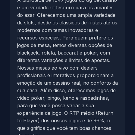
A biblioteca de 1847 jogos do 8g bet casino
é um verdadeiro tesouro para os amantes
do azar. Oferecemos uma ampla variedade
de slots, desde os clássicos de frutas até os
modernos com temas inovadores e
recursos especiais. Para quem prefere os
jogos de mesa, temos diversas opções de
blackjack, roleta, baccarat e poker, com
diferentes variações e limites de apostas.
Nossas mesas ao vivo com dealers
profissionais e interativos proporcionam a
emoção de um cassino real, no conforto da
sua casa. Além disso, oferecemos jogos de
vídeo poker, bingo, keno e raspadinhas,
para que você possa variar a sua
experiência de jogo. O RTP médio (Return
to Player) dos nossos jogos é de 96%, o
que significa que você tem boas chances