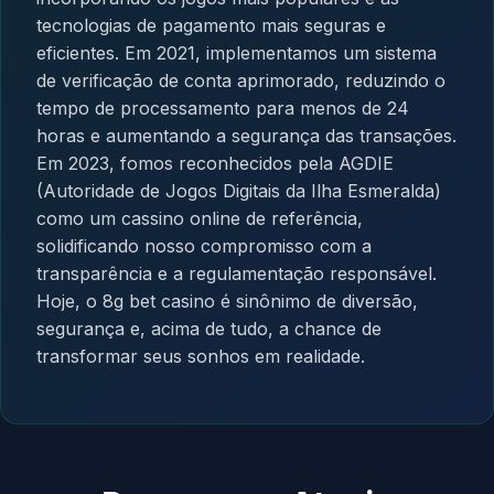
tecnologias de pagamento mais seguras e
eficientes. Em 2021, implementamos um sistema
de verificação de conta aprimorado, reduzindo o
tempo de processamento para menos de 24
horas e aumentando a segurança das transações.
Em 2023, fomos reconhecidos pela AGDIE
(Autoridade de Jogos Digitais da Ilha Esmeralda)
como um cassino online de referência,
solidificando nosso compromisso com a
transparência e a regulamentação responsável.
Hoje, o 8g bet casino é sinônimo de diversão,
segurança e, acima de tudo, a chance de
transformar seus sonhos em realidade.