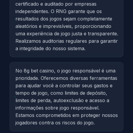
certificado e auditado por empresas
independentes. O RNG garante que os
resultados dos jogos sejam completamente
aleatórios e imprevisíveis, proporcionando
uma experiência de jogo justa e transparente.
Realizamos auditorias regulares para garantir
a integridade do nosso sistema.
No 8g bet casino, o jogo responsável é uma
prioridade. Oferecemos diversas ferramentas
para ajudar você a controlar seus gastos e
tempo de jogo, como limites de depósito,
limites de perda, autoexclusão e acesso a
informações sobre jogo responsável.
Estamos comprometidos em proteger nossos
jogadores contra os riscos do jogo.