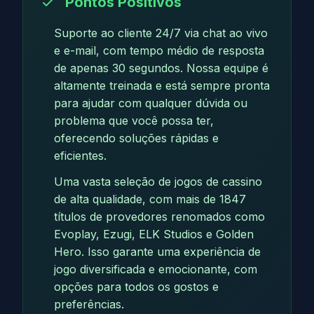
Pontos Positivos
Suporte ao cliente 24/7 via chat ao vivo
e e-mail, com tempo médio de resposta
de apenas 30 segundos. Nossa equipe é
altamente treinada e está sempre pronta
para ajudar com qualquer dúvida ou
problema que você possa ter,
oferecendo soluções rápidas e
eficientes.
Uma vasta seleção de jogos de cassino
de alta qualidade, com mais de 1847
títulos de provedores renomados como
Evoplay, Ezugi, ELK Studios e Golden
Hero. Isso garante uma experiência de
jogo diversificada e emocionante, com
opções para todos os gostos e
preferências.