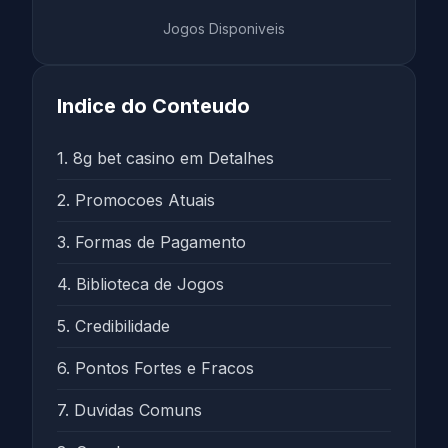
Jogos Disponiveis
Indice do Conteudo
1. 8g bet casino em Detalhes
2. Promocoes Atuais
3. Formas de Pagamento
4. Biblioteca de Jogos
5. Credibilidade
6. Pontos Fortes e Fracos
7. Duvidas Comuns