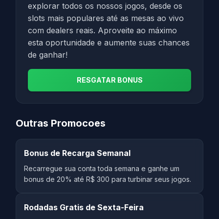
explorar todos os nossos jogos, desde os
slots mais populares até as mesas ao vivo
com dealers reais. Aproveite ao máximo
esta oportunidade e aumente suas chances
de ganhar!
RESGATAR BONUS
Outras Promocoes
Bonus de Recarga Semanal
Recarregue sua conta toda semana e ganhe um
bonus de 20% até R$ 300 para turbinar seus jogos.
Rodadas Gratis de Sexta-Feira