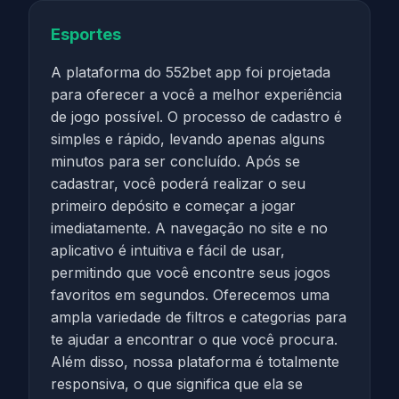
Esportes
A plataforma do 552bet app foi projetada
para oferecer a você a melhor experiência
de jogo possível. O processo de cadastro é
simples e rápido, levando apenas alguns
minutos para ser concluído. Após se
cadastrar, você poderá realizar o seu
primeiro depósito e começar a jogar
imediatamente. A navegação no site e no
aplicativo é intuitiva e fácil de usar,
permitindo que você encontre seus jogos
favoritos em segundos. Oferecemos uma
ampla variedade de filtros e categorias para
te ajudar a encontrar o que você procura.
Além disso, nossa plataforma é totalmente
responsiva, o que significa que ela se