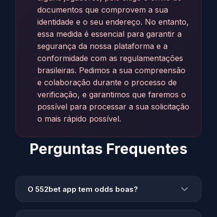
documentos que comprovem a sua
identidade e o seu endereço. No entanto,
essa medida é essencial para garantir a
segurança da nossa plataforma e a
conformidade com as regulamentações
brasileiras. Pedimos a sua compreensão
e colaboração durante o processo de
verificação, e garantimos que faremos o
possível para processar a sua solicitação
o mais rápido possível.
Perguntas Frequentes
O 552bet app tem odds boas?
Sim, o 552bet app oferece odds