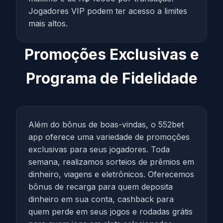
Jogadores VIP podem ter acesso a limites
mais altos.
Promoções Exclusivas e
Programa de Fidelidade
Além do bônus de boas-vindas, o 552bet
app oferece uma variedade de promoções
exclusivas para seus jogadores. Toda
semana, realizamos sorteios de prêmios em
dinheiro, viagens e eletrônicos. Oferecemos
bônus de recarga para quem deposita
dinheiro em sua conta, cashback para
quem perde em seus jogos e rodadas grátis