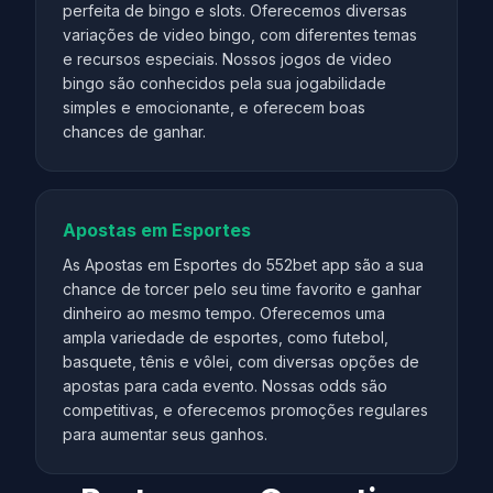
perfeita de bingo e slots. Oferecemos diversas
variações de video bingo, com diferentes temas
e recursos especiais. Nossos jogos de video
bingo são conhecidos pela sua jogabilidade
simples e emocionante, e oferecem boas
chances de ganhar.
Apostas em Esportes
As Apostas em Esportes do 552bet app são a sua
chance de torcer pelo seu time favorito e ganhar
dinheiro ao mesmo tempo. Oferecemos uma
ampla variedade de esportes, como futebol,
basquete, tênis e vôlei, com diversas opções de
apostas para cada evento. Nossas odds são
competitivas, e oferecemos promoções regulares
para aumentar seus ganhos.