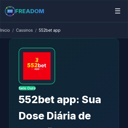
☰
FREADOM
Inicio
/
Cassinos
/
552bet app
Selo Ouro
552bet app: Sua
Dose Diária de