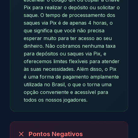
Pix para realizar o depósito ou solicitar o
saque. O tempo de processamento dos
saques via Pix é de apenas 4 horas, o
que significa que você não precisa
esperar muito para ter acesso ao seu
dinheiro. Não cobramos nenhuma taxa
para depósitos ou saques via Pix, e
oferecemos limites flexíveis para atender
às suas necessidades. Além disso, o Pix
é uma forma de pagamento amplamente
utilizada no Brasil, o que o torna uma
opção conveniente e acessível para
todos os nossos jogadores.
Pontos Negativos