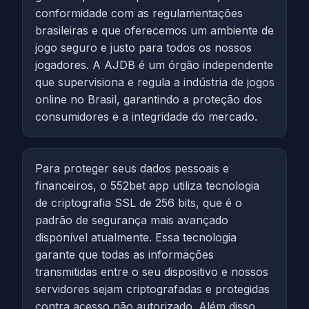
conformidade com as regulamentações
brasileiras e que oferecemos um ambiente de
jogo seguro e justo para todos os nossos
jogadores. A AJDB é um órgão independente
que supervisiona e regula a indústria de jogos
online no Brasil, garantindo a proteção dos
consumidores e a integridade do mercado.
Para proteger seus dados pessoais e
financeiros, o 552bet app utiliza tecnologia
de criptografia SSL de 256 bits, que é o
padrão de segurança mais avançado
disponível atualmente. Essa tecnologia
garante que todas as informações
transmitidas entre o seu dispositivo e nossos
servidores sejam criptografadas e protegidas
contra acesso não autorizado. Além disso,