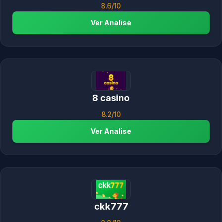
8.6/10
Ver Analise
8 casino
8.2/10
Ver Analise
ckk777