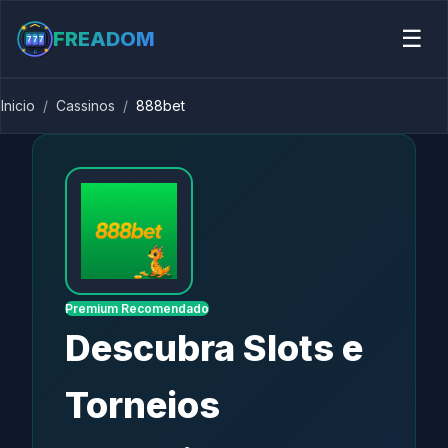
☰
FREADOM
Inicio
/
Cassinos
/
888bet
Premium Recomendado
Descubra Slots e
Torneios