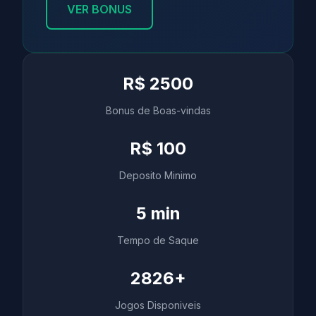
VER BONUS
R$ 2500
Bonus de Boas-vindas
R$ 100
Deposito Minimo
5 min
Tempo de Saque
2826+
Jogos Disponiveis