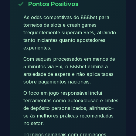
Pontos Positivos
As odds competitivas do 888bet para
torneios de slots e crash games
frequentemente superam 95%, atraindo
tanto iniciantes quanto apostadores
experientes.
Com saques processados em menos de
5 minutos via Pix, o 888bet elimina a
ansiedade de espera e não aplica taxas
sobre pagamentos nacionais.
O foco em jogo responsável inclui
ferramentas como autoexclusão e limites
de depósito personalizados, alinhando-
se às melhores práticas recomendadas
no setor.
Torneios semanais com premiações