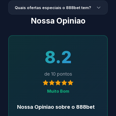
jogos, torneios e transações, mantendo a
suporte do 888bet através do chat ao vivo
mesma qualidade da versão desktop.
Quais ofertas especiais o 888bet tem?
disponível 24 horas ou pelo e-mail
Além do bônus de boas-vindas de R$ 2500,
informado no site. O atendimento é rápido e
Nossa Opiniao
o 888bet promove torneios semanais, giros
eficiente para resolver qualquer questão.
grátis em slots populares e cashback para
membros do programa VIP. As promoções
mudam regularmente para manter a
experiência emocionante.
8.2
de 10 pontos
Muito Bom
Nossa Opiniao sobre o 888bet