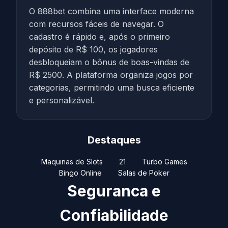
O 888bet combina uma interface moderna
com recursos fáceis de navegar. O
cadastro é rápido e, após o primeiro
depósito de R$ 100, os jogadores
desbloqueiam o bônus de boas-vindas de
R$ 2500. A plataforma organiza jogos por
categorias, permitindo uma busca eficiente
e personalizável.
Destaques
Maquinas de Slots
21
Turbo Games
Bingo Online
Salas de Poker
Seguranca e
Confiabilidade