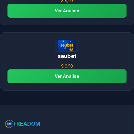
8.8/10
Ver Analise
seubet
9.6/10
Ver Analise
FREADOM