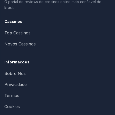
O portal de reviews de cassinos online mais confiavel do
Brasil.
Cassinos
Top Cassinos
Novos Cassinos
Informacoes
Sobre Nos
Privacidade
Termos
Cookies