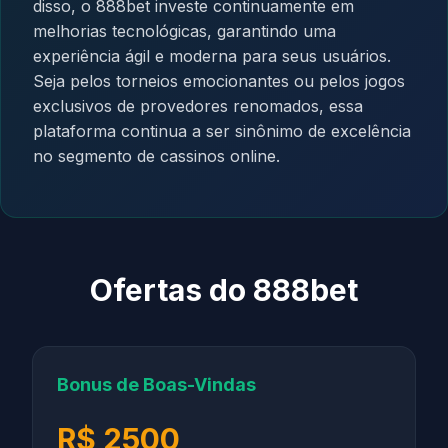
disso, o 888bet investe continuamente em
melhorias tecnológicas, garantindo uma
experiência ágil e moderna para seus usuários.
Seja pelos torneios emocionantes ou pelos jogos
exclusivos de provedores renomados, essa
plataforma continua a ser sinônimo de excelência
no segmento de cassinos online.
Ofertas do 888bet
Bonus de Boas-Vindas
R$ 2500