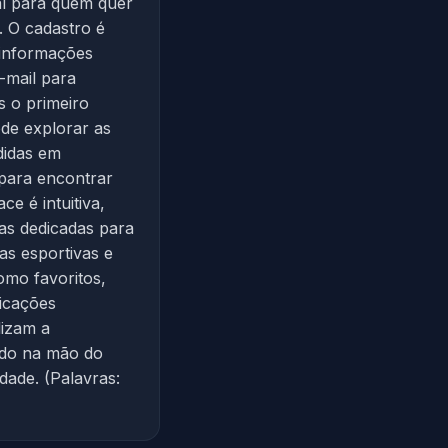
eal para quem quer
. O cadastro é
 informações
e-mail para
s o primeiro
ode explorar as
didas em
s para encontrar
ce é intuitiva,
as dedicadas para
as esportivas e
mo favoritos,
ficações
lizam a
udo na mão do
idade. (Palavras: