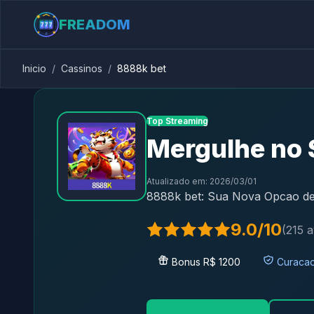
FREADOM
Inicio
/
Cassinos
/
8888k bet
Top Streaming
Mergulhe no 
Atualizado em: 2026/03/01
8888k bet: Sua Nova Opcao de
9.0/10
(215 a
Bonus R$ 1200
Curacao