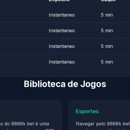
Instantaneo
5 min
Instantaneo
5 min
l
Instantaneo
5 min
Instantaneo
5 min
Biblioteca de Jogos
Esportes
os do 8888k bet é uma
Navegar pelo 8888k bet