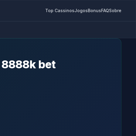
Top Cassinos
Jogos
Bonus
FAQ
Sobre
 8888k bet