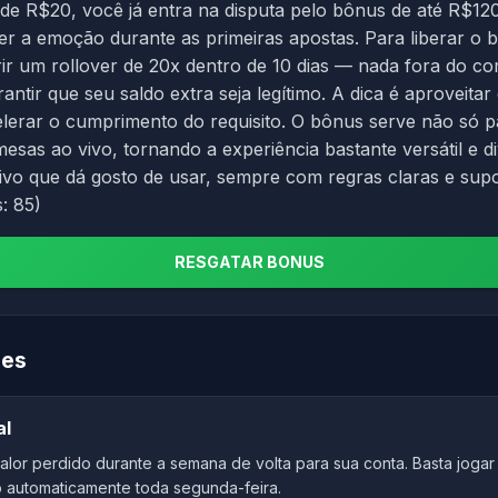
r de R$20, você já entra na disputa pelo bônus de até R$120
r a emoção durante as primeiras apostas. Para liberar o b
ir um rollover de 20x dentro de 10 dias — nada fora do 
rantir que seu saldo extra seja legítimo. A dica é aproveita
lerar o cumprimento do requisito. O bônus serve não só p
sas ao vivo, tornando a experiência bastante versátil e di
ivo que dá gosto de usar, sempre com regras claras e supor
: 85)
RESGATAR BONUS
oes
al
lor perdido durante a semana de volta para sua conta. Basta joga
 automaticamente toda segunda-feira.