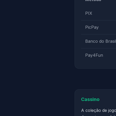
PIX
PicPay
Banco do Brasi
Pay4Fun
Cassino
A coleção de jog