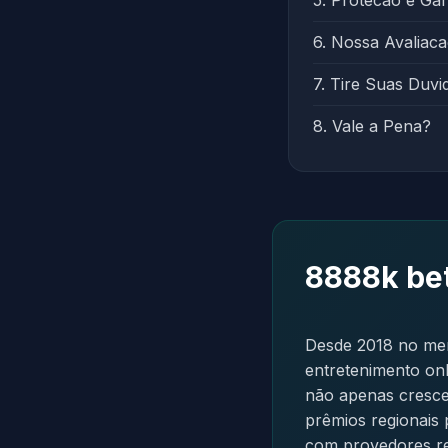
5. Protecao e Gar
6. Nossa Avaliac
7. Tire Suas Duvi
8. Vale a Pena?
8888k be
Desde 2018 no mer
entretenimento onl
não apenas cresce
prêmios regionais 
com provedores re