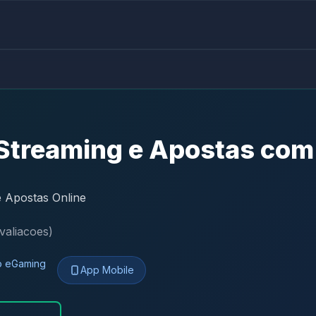
Streaming e Apostas com
 Apostas Online
valiacoes)
 eGaming
App Mobile