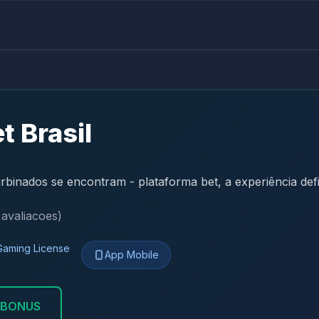
t Brasil
inados se encontram - plataforma bet, a experiência defin
 avaliacoes)
aming License
App Mobile
 BONUS