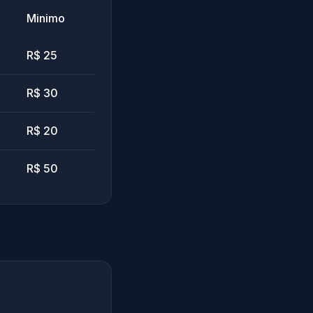
Minimo
R$ 25
R$ 30
R$ 20
R$ 50