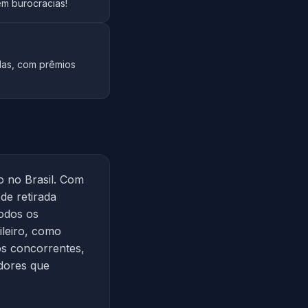
em burocracias!
adas, com prêmios
o no Brasil. Com
de retirada
todos os
leiro, como
s concorrentes,
adores que