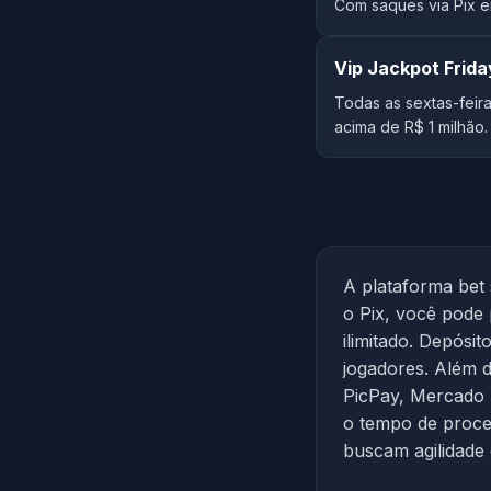
Com saques via Pix em
Vip Jackpot Frida
Todas as sextas-feir
acima de R$ 1 milhão.
A plataforma bet
o Pix, você pode 
ilimitado. Depósi
jogadores. Além 
PicPay, Mercado 
o tempo de proce
buscam agilidade e