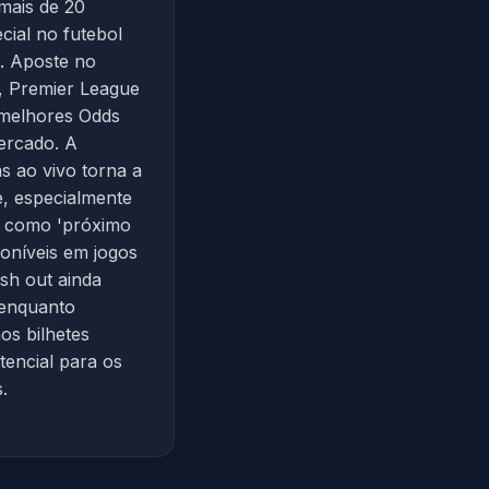
mais de 20
cial no futebol
l. Aposte no
s, Premier League
melhores Odds
ercado. A
s ao vivo torna a
, especialmente
s como 'próximo
poníveis em jogos
sh out ainda
 enquanto
os bilhetes
encial para os
.