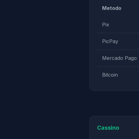
Metodo
Pix
PicPay
Mercado Pago
Bitcoin
Cassino