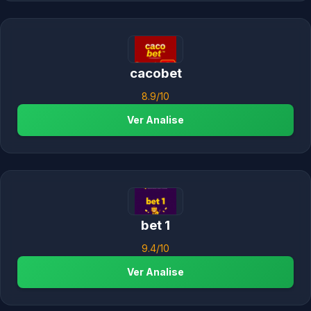
cacobet
8.9/10
Ver Analise
bet 1
9.4/10
Ver Analise