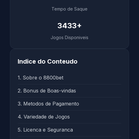
Tempo de Saque
3433+
Jogos Disponiveis
Indice do Conteudo
1. Sobre o 8800bet
2. Bonus de Boas-vindas
3. Metodos de Pagamento
4. Variedade de Jogos
5. Licenca e Seguranca