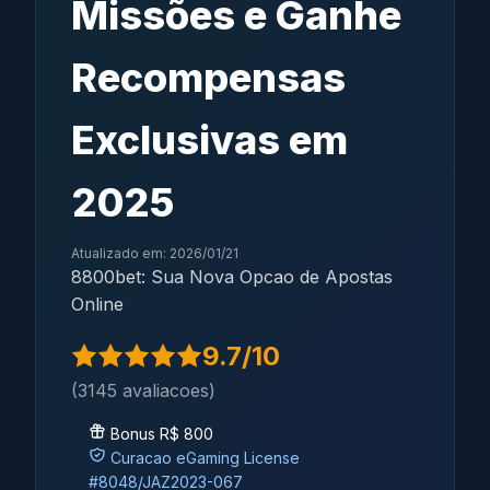
Missões e Ganhe
Recompensas
Exclusivas em
2025
Atualizado em: 2026/01/21
8800bet: Sua Nova Opcao de Apostas
Online
9.7/10
(3145 avaliacoes)
Bonus R$ 800
Curacao eGaming License
#8048/JAZ2023-067