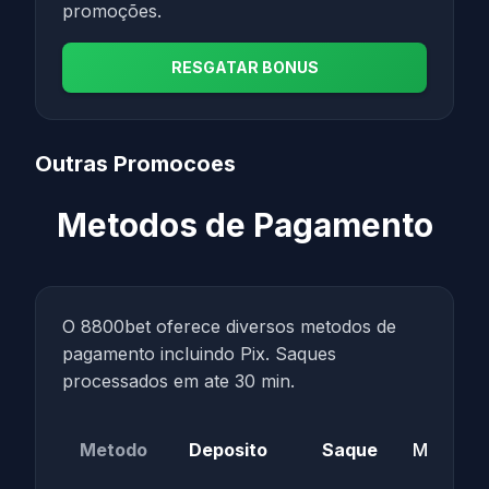
promoções.
RESGATAR BONUS
Outras Promocoes
Metodos de Pagamento
O 8800bet oferece diversos metodos de
pagamento incluindo Pix. Saques
processados em ate 30 min.
Metodo
Deposito
Saque
Minimo