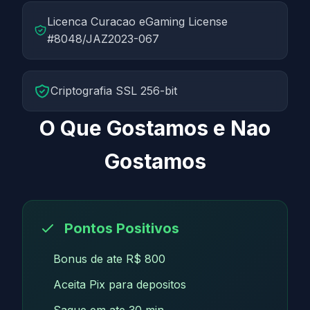
Licenca Curacao eGaming License
#8048/JAZ2023-067
Criptografia SSL 256-bit
O Que Gostamos e Nao
Gostamos
Pontos Positivos
Bonus de ate R$ 800
Aceita Pix para depositos