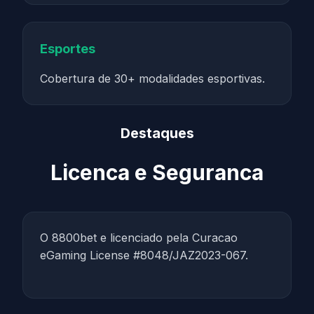
Esportes
Cobertura de 30+ modalidades esportivas.
Destaques
Licenca e Seguranca
O 8800bet e licenciado pela Curacao
eGaming License #8048/JAZ2023-067.