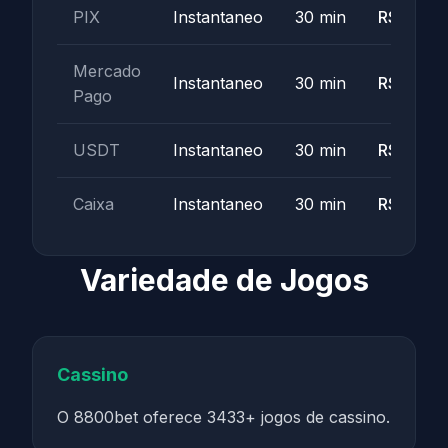
PIX
Instantaneo
30 min
R$ 5
Mercado
Instantaneo
30 min
R$ 5
Pago
USDT
Instantaneo
30 min
R$ 5
Caixa
Instantaneo
30 min
R$ 5
Variedade de Jogos
Cassino
O 8800bet oferece 3433+ jogos de cassino.