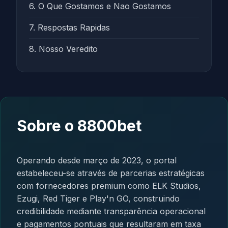
6. O Que Gostamos e Nao Gostamos
7. Respostas Rapidas
8. Nosso Veredito
Sobre o 8800bet
Operando desde março de 2023, o portal
estabeleceu-se através de parcerias estratégicas
com fornecedores premium como ELK Studios,
Ezugi, Red Tiger e Play'n GO, construindo
credibilidade mediante transparência operacional
e pagamentos pontuais que resultaram em taxa