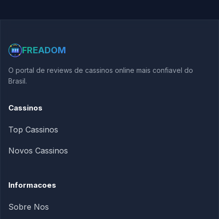
FREADOM
O portal de reviews de cassinos online mais confiavel do
Brasil.
Cassinos
Top Cassinos
Novos Cassinos
Informacoes
Sobre Nos