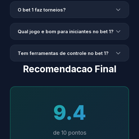
suporte localizada no menu principal do
selecione a opcao 'Editar'. Insira as
site ou app.
O bet 1 faz torneios?
informacoes novas e clique em 'Salvar'.
Sim, o bet 1 organiza torneios semanais e
Algumas alteracoes podem requerer
mensais com premios que podem
verificacao adicional.
Qual jogo e bom para iniciantes no bet 1?
ultrapassar R$ 50.000! Para participar,
Para iniciantes, recomendamos slots com
basta acessar a aba de eventos e seguir as
alto RTP, como 'Dragon Pearls' e 'Wolf
instrucoes.
Tem ferramentas de controle no bet 1?
Gold', por serem intuitivos e oferecerem
Sim, o bet 1 oferece ferramentas como
boas chances de ganhos.
Recomendacao Final
limites de deposito e autoexclusao. Os
recursos podem ser acessados via 'Minha
Conta', proporcionando maior controle ao
jogador.
9.4
de 10 pontos