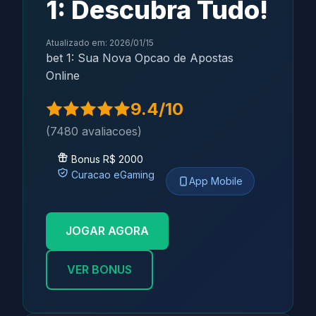
1: Descubra Tudo!
Atualizado em: 2026/01/15
bet 1: Sua Nova Opcao de Apostas
Online
9.4/10
(7480 avaliacoes)
Bonus R$ 2000
Curacao eGaming
App Mobile
JOGAR AGORA
VER BONUS