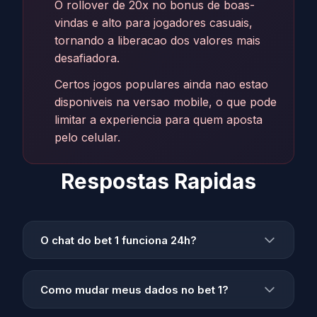
O rollover de 20x no bonus de boas-
vindas e alto para jogadores casuais,
tornando a liberacao dos valores mais
desafiadora.
Certos jogos populares ainda nao estao
disponiveis na versao mobile, o que pode
limitar a experiencia para quem aposta
pelo celular.
Respostas Rapidas
O chat do bet 1 funciona 24h?
Sim, o chat ao vivo do bet 1 funciona 24
horas por dia, garantindo suporte a
Como mudar meus dados no bet 1?
qualquer momento. Basta clicar na aba de
Para alterar dados, acesse 'Minha Conta' e