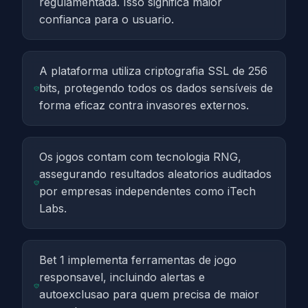
regulamentada. Isso significa maior
confianca para o usuario.
A plataforma utiliza criptografia SSL de 256
bits, protegendo todos os dados sensíveis de
forma eficaz contra invasores externos.
Os jogos contam com tecnologia RNG,
assegurando resultados aleatorios auditados
por empresas independentes como iTech
Labs.
Bet 1 implementa ferramentas de jogo
responsavel, incluindo alertas e
autoexclusao para quem precisa de maior