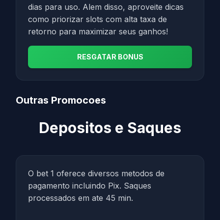
dias para uso. Alem disso, aproveite dicas
como priorizar slots com alta taxa de
retorno para maximizar seus ganhos!
RESGATAR BONUS
Outras Promocoes
Depositos e Saques
O bet 1 oferece diversos metodos de
pagamento incluindo Pix. Saques
processados em ate 45 min.