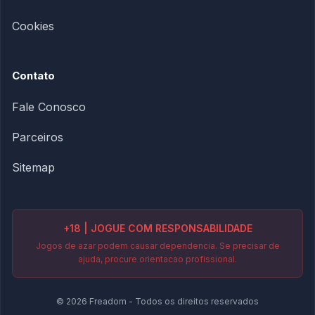
Cookies
Contato
Fale Conosco
Parceiros
Sitemap
+18 | JOGUE COM RESPONSABILIDADE
Jogos de azar podem causar dependencia. Se precisar de
ajuda, procure orientacao profissional.
© 2026 Freadom - Todos os direitos reservados