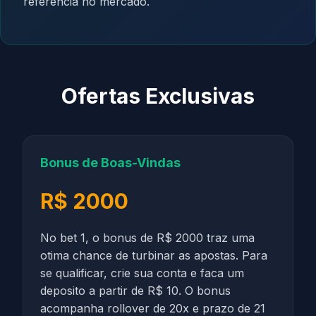
referencia no mercado.
Ofertas Exclusivas
Bonus de Boas-Vindas
R$ 2000
No bet 1, o bonus de R$ 2000 traz uma
otima chance de turbinar as apostas. Para
se qualificar, crie sua conta e faca um
deposito a partir de R$ 10. O bonus
acompanha rollover de 20x e prazo de 21