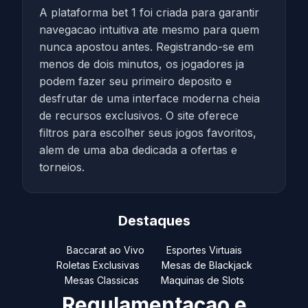
A plataforma bet 1 foi criada para garantir
navegacao intuitiva ate mesmo para quem
nunca apostou antes. Registrando-se em
menos de dois minutos, os jogadores ja
podem fazer seu primeiro deposito e
desfrutar de uma interface moderna cheia
de recursos exclusivos. O site oferece
filtros para escolher seus jogos favoritos,
alem de uma aba dedicada a ofertas e
torneios.
Destaques
Baccarat ao Vivo
Esportes Virtuais
Roletas Exclusivas
Mesas de Blackjack
Mesas Classicas
Maquinas de Slots
Regulamentacao e