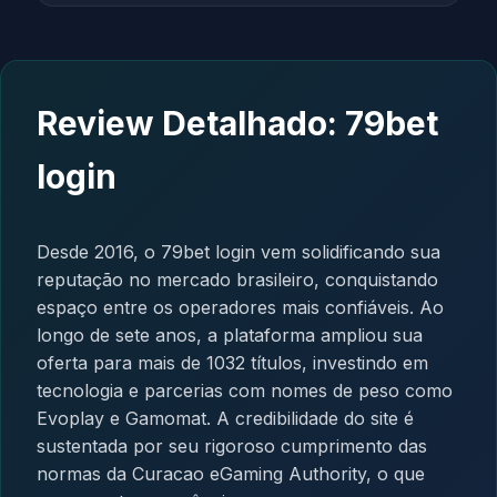
Review Detalhado: 79bet
login
Desde 2016, o 79bet login vem solidificando sua
reputação no mercado brasileiro, conquistando
espaço entre os operadores mais confiáveis. Ao
longo de sete anos, a plataforma ampliou sua
oferta para mais de 1032 títulos, investindo em
tecnologia e parcerias com nomes de peso como
Evoplay e Gamomat. A credibilidade do site é
sustentada por seu rigoroso cumprimento das
normas da Curacao eGaming Authority, o que