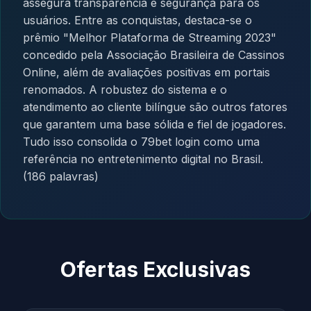
assegura transparência e segurança para os
usuários. Entre as conquistas, destaca-se o
prêmio "Melhor Plataforma de Streaming 2023"
concedido pela Associação Brasileira de Cassinos
Online, além de avaliações positivas em portais
renomados. A robustez do sistema e o
atendimento ao cliente bilíngue são outros fatores
que garantem uma base sólida e fiel de jogadores.
Tudo isso consolida o 79bet login como uma
referência no entretenimento digital no Brasil.
(186 palavras)
Ofertas Exclusivas