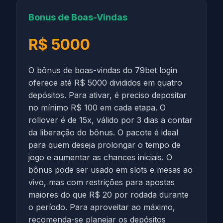
Bonus de Boas-Vindas
R$ 5000
O bônus de boas-vindas do 79bet login
oferece até R$ 5000 divididos em quatro
depósitos. Para ativar, é preciso depositar
no mínimo R$ 100 em cada etapa. O
rollover é de 15x, válido por 3 dias a contar
da liberação do bônus. O pacote é ideal
para quem deseja prolongar o tempo de
jogo e aumentar as chances iniciais. O
bônus pode ser usado em slots e mesas ao
vivo, mas com restrições para apostas
maiores do que R$ 20 por rodada durante
o período. Para aproveitar ao máximo,
recomenda-se planejar os depósitos