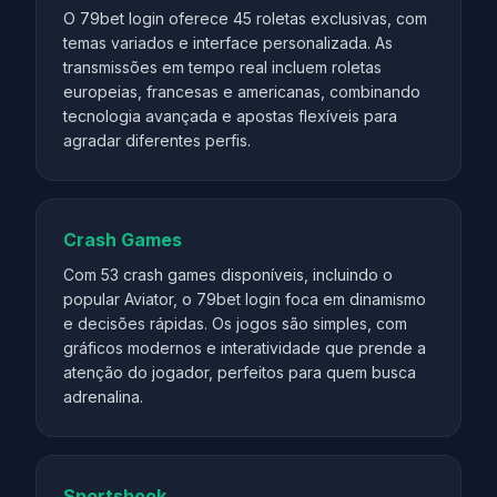
O 79bet login oferece 45 roletas exclusivas, com
temas variados e interface personalizada. As
transmissões em tempo real incluem roletas
europeias, francesas e americanas, combinando
tecnologia avançada e apostas flexíveis para
agradar diferentes perfis.
Crash Games
Com 53 crash games disponíveis, incluindo o
popular Aviator, o 79bet login foca em dinamismo
e decisões rápidas. Os jogos são simples, com
gráficos modernos e interatividade que prende a
atenção do jogador, perfeitos para quem busca
adrenalina.
Sportsbook