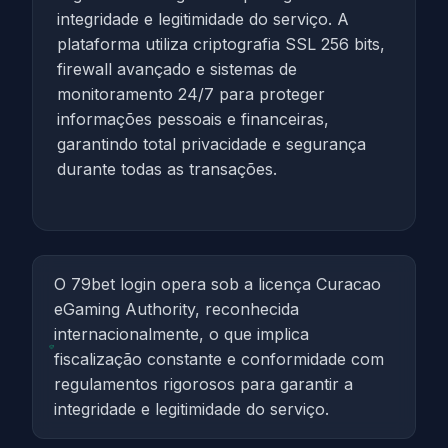
integridade e legitimidade do serviço. A
plataforma utiliza criptografia SSL 256 bits,
firewall avançado e sistemas de
monitoramento 24/7 para proteger
informações pessoais e financeiras,
garantindo total privacidade e segurança
durante todas as transações.
O 79bet login opera sob a licença Curacao
eGaming Authority, reconhecida
internacionalmente, o que implica
fiscalização constante e conformidade com
regulamentos rigorosos para garantir a
integridade e legitimidade do serviço.