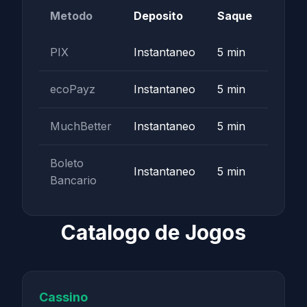
Metodo
Deposito
Saque
Minim
PIX
Instantaneo
5 min
R$ 10
ecoPayz
Instantaneo
5 min
R$ 10
MuchBetter
Instantaneo
5 min
R$ 10
Boleto
Instantaneo
5 min
R$ 10
Bancario
Catalogo de Jogos
Cassino