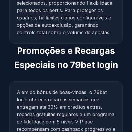
selecionados, proporcionando flexibilidade
para todos os perfis. Para proteger os
usuários, há limites diários configuráveis e
opções de autoexclusão, garantindo
controle total sobre o volume de apostas.
Promoções e Recargas
Especiais no 79bet login
Além do bônus de boas-vindas, o 79bet
login oferece recargas semanais que
entregam até 30% em créditos extras,
rodadas gratuitas regulares e um programa
de fidelidade com 5 níveis VIP que
recompensam com cashback progressivo e