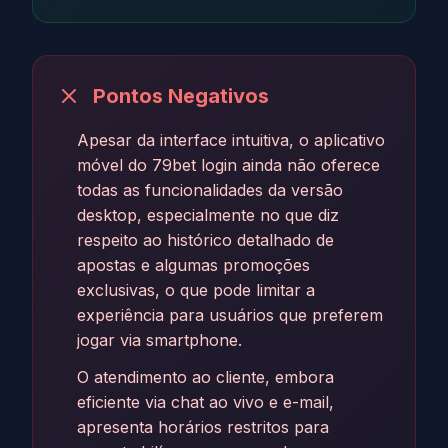
Pontos Negativos
Apesar da interface intuitiva, o aplicativo
móvel do 79bet login ainda não oferece
todas as funcionalidades da versão
desktop, especialmente no que diz
respeito ao histórico detalhado de
apostas e algumas promoções
exclusivas, o que pode limitar a
experiência para usuários que preferem
jogar via smartphone.
O atendimento ao cliente, embora
eficiente via chat ao vivo e e-mail,
apresenta horários restritos para