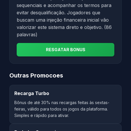
sequenciais e acompanhar os termos para
evitar desqualificação. Jogadores que
buscam uma injeção financeira inicial vão
valorizar este sistema direto e objetivo. (86
palavras)
RESGATAR BONUS
Outras Promocoes
Recarga Turbo
Bônus de até 30% nas recargas feitas às sextas-
feiras, válido para todos os jogos da plataforma.
Simples e rápido para ativar.