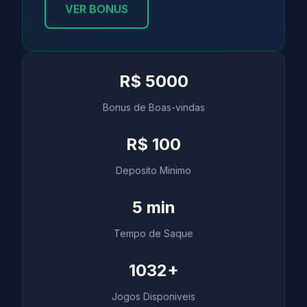
VER BONUS
R$ 5000
Bonus de Boas-vindas
R$ 100
Deposito Minimo
5 min
Tempo de Saque
1032+
Jogos Disponiveis