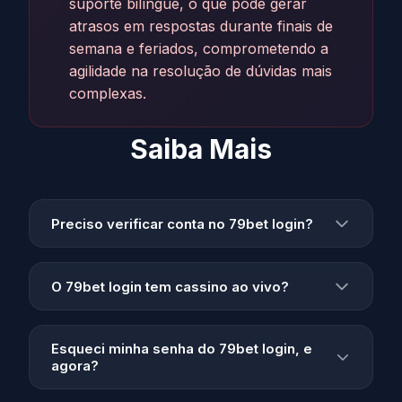
suporte bilíngue, o que pode gerar
atrasos em respostas durante finais de
semana e feriados, comprometendo a
agilidade na resolução de dúvidas mais
complexas.
Saiba Mais
Preciso verificar conta no 79bet login?
Sim, a verificação da conta no 79bet login
é obrigatória para garantir a segurança e
O 79bet login tem cassino ao vivo?
cumprir com regulamentações
Sim, o 79bet login oferece um cassino ao
internacionais. O processo KYC exige o
vivo com mais de 37 mesas, transmitidas
envio de documentos como RG ou CNH,
Esqueci minha senha do 79bet login, e
em qualidade HD. Você pode jogar
agora?
CPF e comprovante de residência recente.
blackjack, roleta, bacará e poker com
Após o envio, a análise costuma durar até
Caso tenha esquecido sua senha no 79bet