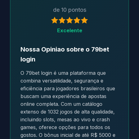
oportunidade de engajamento e aumento
gerenciar suas apostas com facilidade, seja
de saldo.
de 10 pontos
pelo desktop ou via app para Android e
iOS.
Excelente
Nossa Opiniao sobre o 79bet
login
O 79bet login é uma plataforma que
combina versatilidade, segurança e
eficiência para jogadores brasileiros que
buscam uma experiência de apostas
online completa. Com um catálogo
extenso de 1032 jogos de alta qualidade,
incluindo slots, mesas ao vivo e crash
games, oferece opções para todos os
gostos. O bônus inicial de até R$ 5000 e