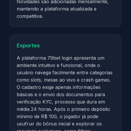
Novidades são adicionadas mensalmente,
mantendo a plataforma atualizada e
competitiva.
Esportes
A plataforma 79bet login apresenta um
ambiente intuitivo e funcional, onde o
usuário navega facilmente entre categorias
como slots, mesas ao vivo e crash games.
O cadastro exige apenas informações
básicas e o envio dos documentos para
verificação KYC, processo que dura em
média 24 horas. Após o primeiro depósito
mínimo de R$ 100, o jogador já pode
usufruir do bônus inicial e explorar os