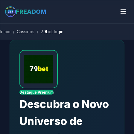
☰
FREADOM
Inicio
/
Cassinos
/
79bet login
Destaque Premium
Descubra o Novo
Universo de