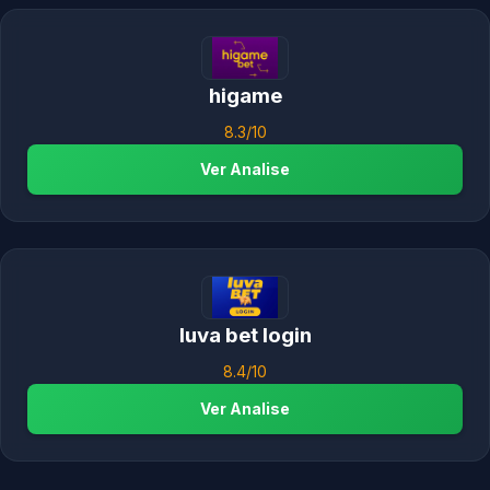
higame
8.3/10
Ver Analise
luva bet login
8.4/10
Ver Analise