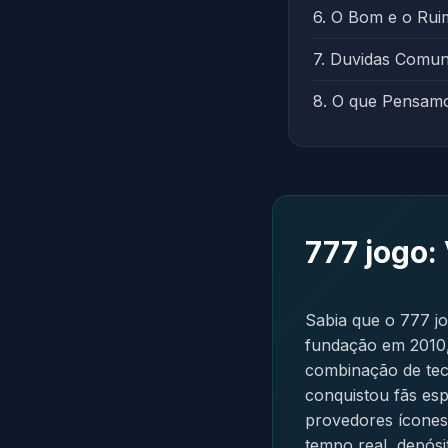
6. O Bom e o Rui
7. Duvidas Comu
8. O que Pensam
777 jogo:
Sabia que o 777 j
fundação em 2010,
combinação de tec
conquistou fãs es
provedores ícones
tempo real, depósi