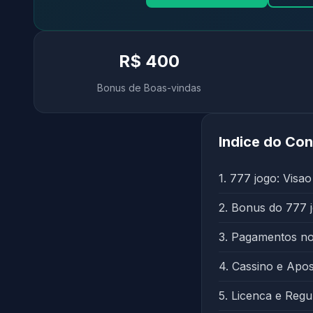
R$ 400
Bonus de Boas-vindas
Indice do Co
1. 777 jogo: Visao
2. Bonus do 777 
3. Pagamentos no
4. Cassino e Apo
5. Licenca e Reg