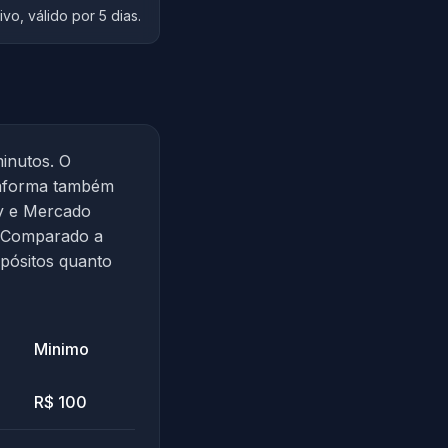
o, válido por 5 dias.
inutos. O
ataforma também
ay e Mercado
. Comparado a
epósitos quanto
Minimo
R$ 100