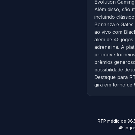
Evolution Gaming
Além disso, são m
incluindo clássic
Bonanza e Gates
ao vivo com Black
além de 45 jogos 
adrenalina. A pl
promove torneios
prêmios generoso
possibilidade de 
Destaque para RT
gira em torno de
RTP médio de 96.5
45 jogos