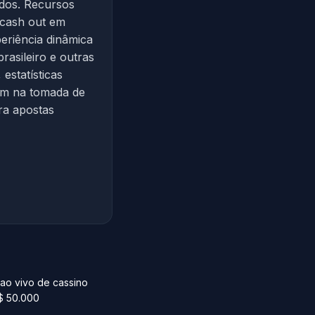
ados. Recursos
 cash out em
eriência dinâmica
rasileiro e outras
estatísticas
am na tomada de
ra apostas
ao vivo de cassino
$ 50.000