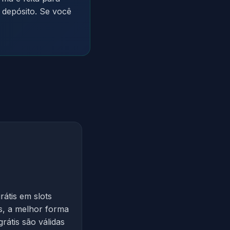
depósito. Se você
átis em slots
s, a melhor forma
átis são válidas