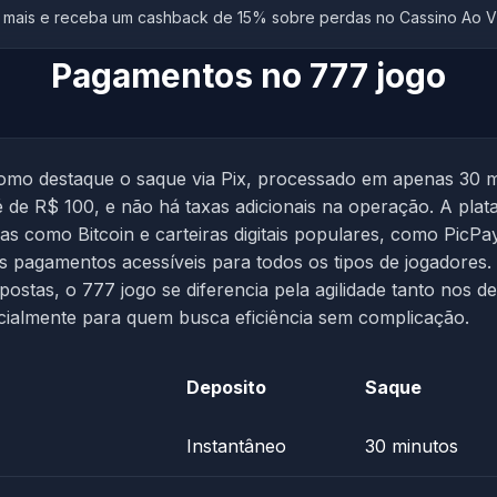
 mais e receba um cashback de 15% sobre perdas no Cassino Ao Viv
Pagamentos no 777 jogo
omo destaque o saque via Pix, processado em apenas 30 m
é de R$ 100, e não há taxas adicionais na operação. A pl
as como Bitcoin e carteiras digitais populares, como PicP
s pagamentos acessíveis para todos os tipos de jogadores
postas, o 777 jogo se diferencia pela agilidade tanto nos d
cialmente para quem busca eficiência sem complicação.
Deposito
Saque
Instantâneo
30 minutos