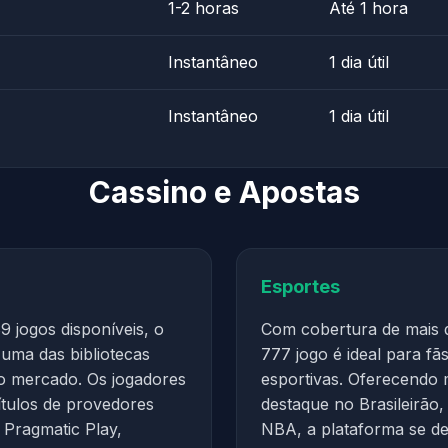
1-2 horas
Até 1 hora
Instantâneo
1 dia útil
Instantâneo
1 dia útil
Cassino e Apostas
Esportes
 jogos disponíveis, o
Com cobertura de mais d
uma das bibliotecas
777 jogo é ideal para fã
o mercado. Os jogadores
esportivas. Oferecendo
ítulos de provedores
destaque no Brasileirão
Pragmatic Play,
NBA, a plataforma se d