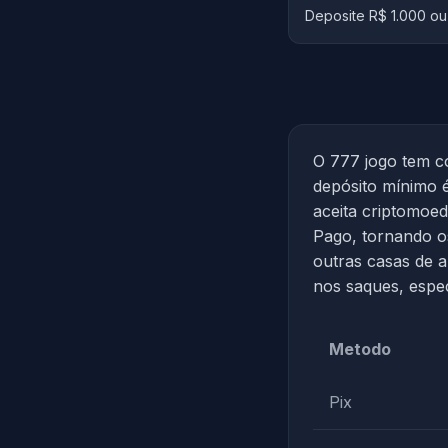
Deposite R$ 1.000 ou
O 777 jogo tem c
depósito mínimo 
aceita criptomoed
Pago, tornando o
outras casas de a
nos saques, espe
Metodo
Pix