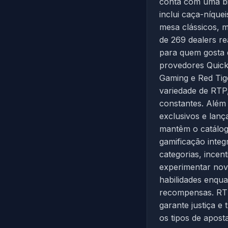
conta com uma bi
inclui caça-níquei
mesa clássicos, 
de 269 dealers re
para quem gosta 
provedores Quick
Gaming e Red Tige
variedade de RTP,
constantes. Além d
exclusivos e lan
mantêm o catálog
gamificação integ
categorias, incen
experimentar nov
habilidades enqu
recompensas. RT
garante justiça e
os tipos de aposta