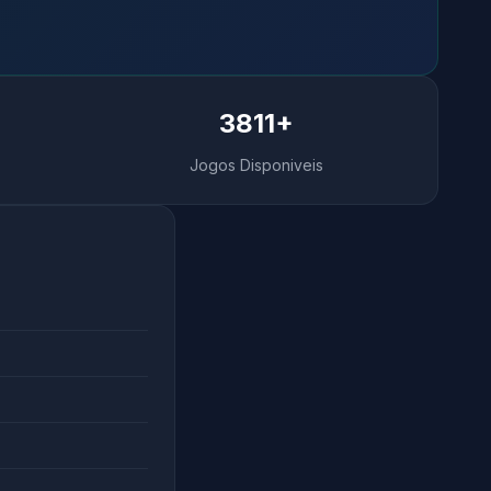
3811+
Jogos Disponiveis