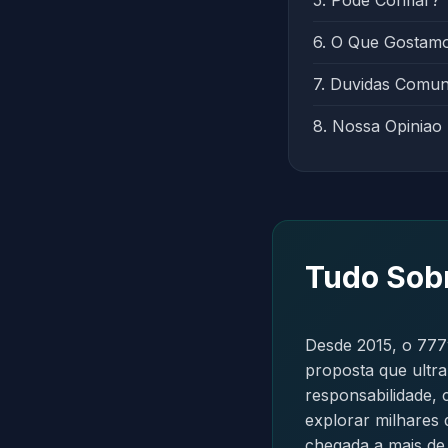
5. Pode Confiar?
6. O Que Gostam
7. Duvidas Comu
8. Nossa Opiniao
Tudo Sob
Desde 2015, o 777
proposta que ultra
responsabilidade,
explorar milhares
chegada a mais de 