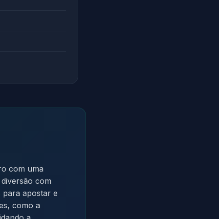
iro com uma
r diversão com
 para apostar e
es, como a
idando a