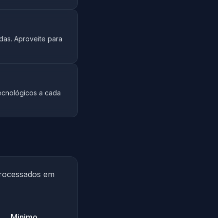
das. Aproveite para
tecnológicos a cada
processados em
Minimo