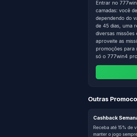
Entrar no 777win
camadas: você de
dependendo do val
de 45 dias, uma r
diversas missões 
aproveite as mis
promoções para n
só o 777win4 pro
Outras Promoc
Cashback Semana
Receba até 15% de vo
manter o jogo sempre