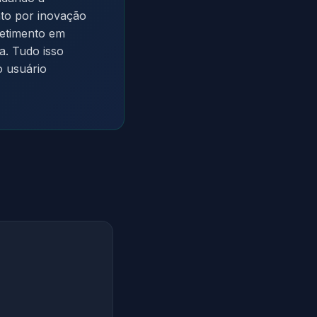
nto por inovação
etimento em
a. Tudo isso
o usuário