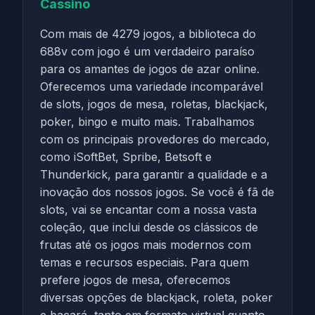
Cassino
Com mais de 4279 jogos, a biblioteca do
688v com jogo é um verdadeiro paraíso
para os amantes de jogos de azar online.
Oferecemos uma variedade incomparável
de slots, jogos de mesa, roletas, blackjack,
poker, bingo e muito mais. Trabalhamos
com os principais provedores do mercado,
como iSoftBet, Spribe, Betsoft e
Thunderkick, para garantir a qualidade e a
inovação dos nossos jogos. Se você é fã de
slots, vai se encantar com a nossa vasta
coleção, que inclui desde os clássicos de
frutas até os jogos mais modernos com
temas e recursos especiais. Para quem
prefere jogos de mesa, oferecemos
diversas opções de blackjack, roleta, poker