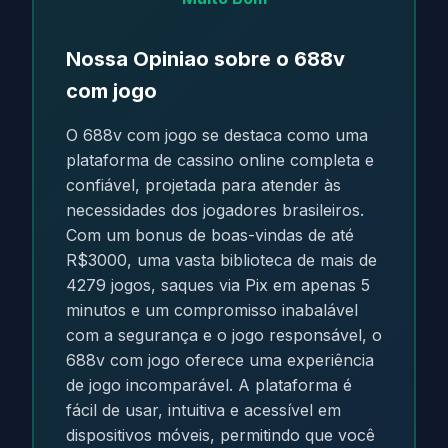
entre em contato com o nosso atendimento
ao cliente.
Nossa Opiniao sobre o 688v
com jogo
O 688v com jogo se destaca como uma
plataforma de cassino online completa e
confiável, projetada para atender às
necessidades dos jogadores brasileiros.
Com um bonus de boas-vindas de até
R$3000, uma vasta biblioteca de mais de
4279 jogos, saques via Pix em apenas 5
minutos e um compromisso inabalável
com a segurança e o jogo responsável, o
688v com jogo oferece uma experiência
de jogo incomparável. A plataforma é
fácil de usar, intuitiva e acessível em
dispositivos móveis, permitindo que você