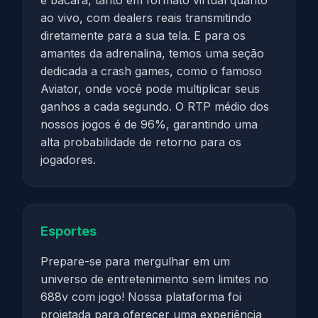
e bacará, tanto em formato virtual quanto
ao vivo, com dealers reais transmitindo
diretamente para a sua tela. E para os
amantes da adrenalina, temos uma seção
dedicada a crash games, como o famoso
Aviator, onde você pode multiplicar seus
ganhos a cada segundo. O RTP médio dos
nossos jogos é de 96%, garantindo uma
alta probabilidade de retorno para os
jogadores.
Esportes
Prepare-se para mergulhar em um
universo de entretenimento sem limites no
688v com jogo! Nossa plataforma foi
projetada para oferecer uma experiência