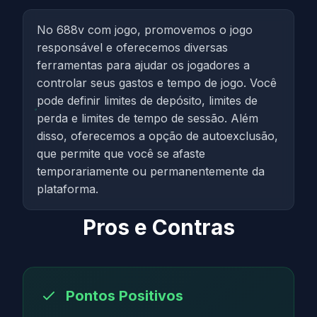
No 688v com jogo, promovemos o jogo
responsável e oferecemos diversas
ferramentas para ajudar os jogadores a
controlar seus gastos e tempo de jogo. Você
pode definir limites de depósito, limites de
perda e limites de tempo de sessão. Além
disso, oferecemos a opção de autoexclusão,
que permite que você se afaste
temporariamente ou permanentemente da
plataforma.
Pros e Contras
Pontos Positivos