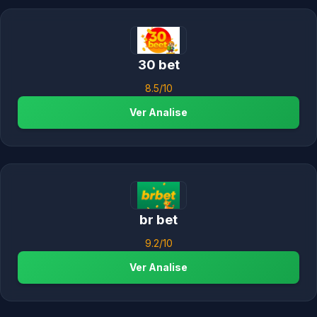
30 bet
8.5/10
Ver Analise
br bet
9.2/10
Ver Analise