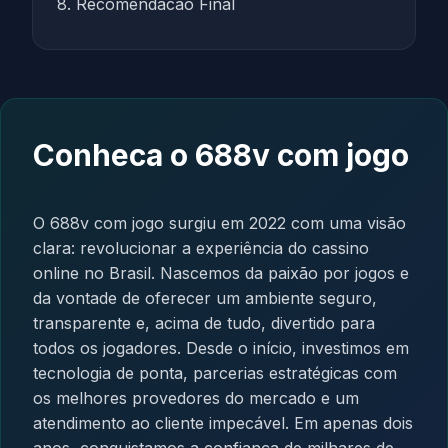
8. Recomendacao Final
Conheca o 688v com jogo
O 688v com jogo surgiu em 2022 com uma visão
clara: revolucionar a experiência do cassino
online no Brasil. Nascemos da paixão por jogos e
da vontade de oferecer um ambiente seguro,
transparente e, acima de tudo, divertido para
todos os jogadores. Desde o início, investimos em
tecnologia de ponta, parcerias estratégicas com
os melhores provedores do mercado e um
atendimento ao cliente impecável. Em apenas dois