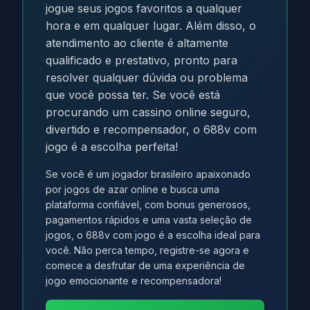
jogue seus jogos favoritos a qualquer
hora e em qualquer lugar. Além disso, o
atendimento ao cliente é altamente
qualificado e prestativo, pronto para
resolver qualquer dúvida ou problema
que você possa ter. Se você está
procurando um cassino online seguro,
divertido e recompensador, o 688v com
jogo é a escolha perfeita!
Se você é um jogador brasileiro apaixonado
por jogos de azar online e busca uma
plataforma confiável, com bonus generosos,
pagamentos rápidos e uma vasta seleção de
jogos, o 688v com jogo é a escolha ideal para
você. Não perca tempo, registre-se agora e
comece a desfrutar de uma experiência de
jogo emocionante e recompensadora!