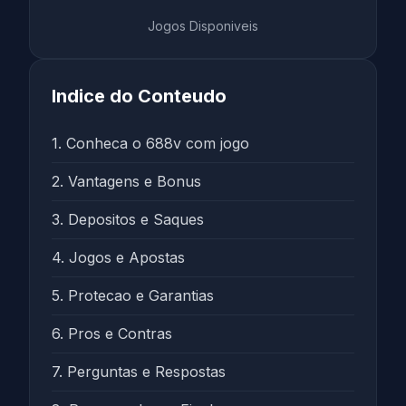
Jogos Disponiveis
Indice do Conteudo
1. Conheca o 688v com jogo
2. Vantagens e Bonus
3. Depositos e Saques
4. Jogos e Apostas
5. Protecao e Garantias
6. Pros e Contras
7. Perguntas e Respostas