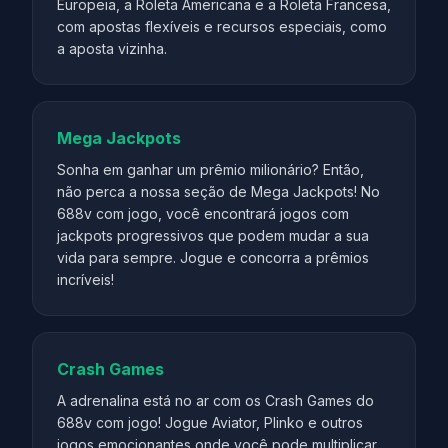
Europeia, a Roleta Americana e a Roleta Francesa,
com apostas flexíveis e recursos especiais, como
a aposta vizinha.
Mega Jackpots
Sonha em ganhar um prêmio milionário? Então,
não perca a nossa seção de Mega Jackpots! No
688v com jogo, você encontrará jogos com
jackpots progressivos que podem mudar a sua
vida para sempre. Jogue e concorra a prêmios
incríveis!
Crash Games
A adrenalina está no ar com os Crash Games do
688v com jogo! Jogue Aviator, Plinko e outros
jogos emocionantes onde você pode multiplicar