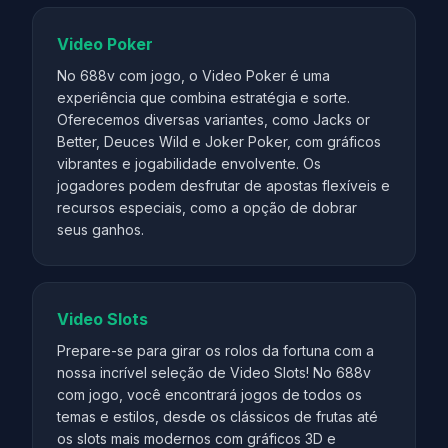
Video Poker
No 688v com jogo, o Video Poker é uma
experiência que combina estratégia e sorte.
Oferecemos diversas variantes, como Jacks or
Better, Deuces Wild e Joker Poker, com gráficos
vibrantes e jogabilidade envolvente. Os
jogadores podem desfrutar de apostas flexíveis e
recursos especiais, como a opção de dobrar
seus ganhos.
Video Slots
Prepare-se para girar os rolos da fortuna com a
nossa incrível seleção de Video Slots! No 688v
com jogo, você encontrará jogos de todos os
temas e estilos, desde os clássicos de frutas até
os slots mais modernos com gráficos 3D e