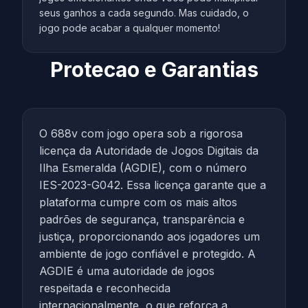
seus ganhos a cada segundo. Mas cuidado, o
jogo pode acabar a qualquer momento!
Protecao e Garantias
O 688v com jogo opera sob a rigorosa
licença da Autoridade de Jogos Digitais da
Ilha Esmeralda (AGDIE), com o número
IES-2023-G042. Essa licença garante que a
plataforma cumpre com os mais altos
padrões de segurança, transparência e
justiça, proporcionando aos jogadores um
ambiente de jogo confiável e protegido. A
AGDIE é uma autoridade de jogos
respeitada e reconhecida
internacionalmente, o que reforça a