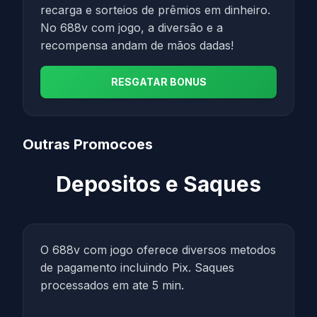
recarga e sorteios de prêmios em dinheiro.
No 688v com jogo, a diversão e a
recompensa andam de mãos dadas!
RESGATAR BONUS
Outras Promocoes
Depositos e Saques
O 688v com jogo oferece diversos metodos
de pagamento incluindo Pix. Saques
processados em ate 5 min.