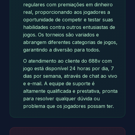
regulares com premiações em dinheiro
real, proporcionando aos jogadores a
oportunidade de competir e testar suas
habilidades contra outros entusiastas de
jogos. Os torneios são variados e
abrangem diferentes categorias de jogos,
garantindo a diversão para todos.
O atendimento ao cliente do 688v com
jogo está disponível 24 horas por dia, 7
dias por semana, através de chat ao vivo
e e-mail. A equipe de suporte é
altamente qualificada e prestativa, pronta
para resolver qualquer dúvida ou
problema que os jogadores possam ter.