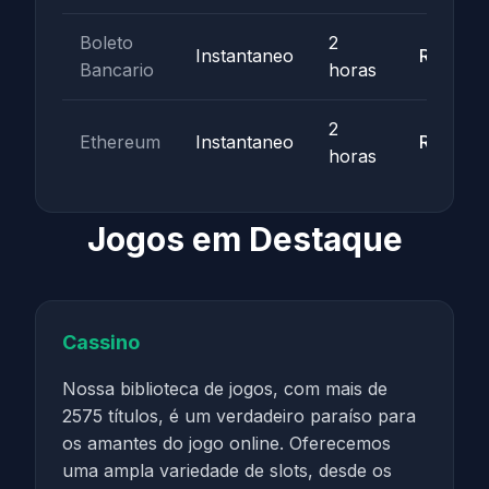
Boleto
2
Instantaneo
R$ 30
Bancario
horas
2
Ethereum
Instantaneo
R$ 30
horas
Jogos em Destaque
Cassino
Nossa biblioteca de jogos, com mais de
2575 títulos, é um verdadeiro paraíso para
os amantes do jogo online. Oferecemos
uma ampla variedade de slots, desde os