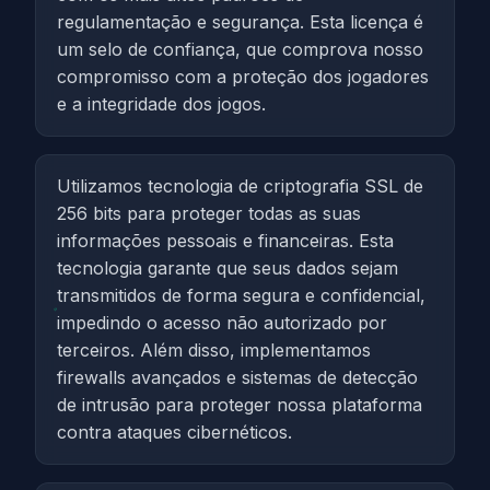
regulamentação e segurança. Esta licença é
um selo de confiança, que comprova nosso
compromisso com a proteção dos jogadores
e a integridade dos jogos.
Utilizamos tecnologia de criptografia SSL de
256 bits para proteger todas as suas
informações pessoais e financeiras. Esta
tecnologia garante que seus dados sejam
transmitidos de forma segura e confidencial,
impedindo o acesso não autorizado por
terceiros. Além disso, implementamos
firewalls avançados e sistemas de detecção
de intrusão para proteger nossa plataforma
contra ataques cibernéticos.