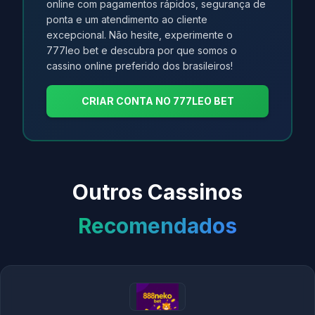
online com pagamentos rápidos, segurança de
ponta e um atendimento ao cliente
excepcional. Não hesite, experimente o
777leo bet e descubra por que somos o
cassino online preferido dos brasileiros!
CRIAR CONTA NO 777LEO BET
Outros Cassinos
Recomendados