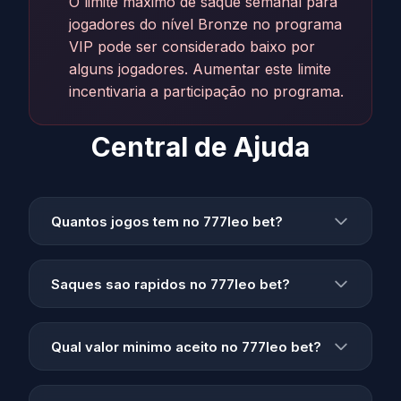
O limite máximo de saque semanal para
jogadores do nível Bronze no programa
VIP pode ser considerado baixo por
alguns jogadores. Aumentar este limite
incentivaria a participação no programa.
Central de Ajuda
Quantos jogos tem no 777leo bet?
O 777leo bet oferece uma biblioteca
impressionante com mais de 2575 jogos,
Saques sao rapidos no 777leo bet?
incluindo slots, jogos de mesa, mesas ao
Sim, os saques no 777leo bet são
vivo e jogos de especialidade. Nossa
incrivelmente rápidos, especialmente
seleção é constantemente atualizada com
Qual valor minimo aceito no 777leo bet?
quando você utiliza o Pix. O tempo de
os lançamentos mais recentes dos
O valor mínimo de depósito no 777leo bet é
processamento para saques via Pix é de
principais provedores da indústria, como