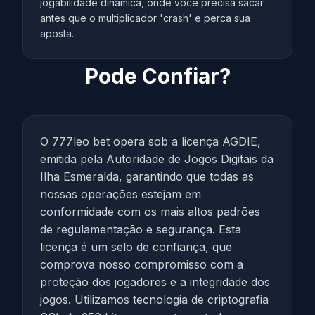
jogabilidade dinâmica, onde você precisa sacar
antes que o multiplicador 'crash' e perca sua
aposta.
Pode Confiar?
O 777leo bet opera sob a licença AGDIE,
emitida pela Autoridade de Jogos Digitais da
Ilha Esmeralda, garantindo que todas as
nossas operações estejam em
conformidade com os mais altos padrões
de regulamentação e segurança. Esta
licença é um selo de confiança, que
comprova nosso compromisso com a
proteção dos jogadores e a integridade dos
jogos. Utilizamos tecnologia de criptografia