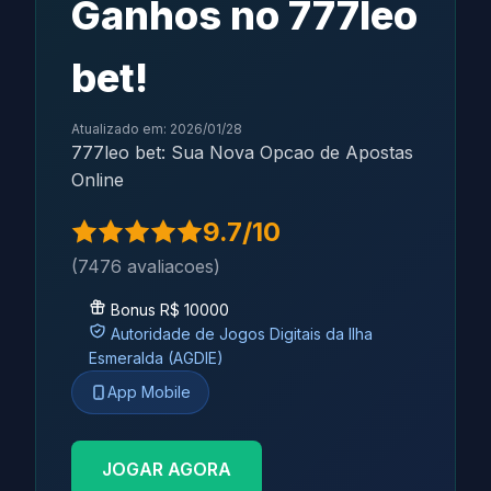
Ganhos no 777leo
bet!
Atualizado em: 2026/01/28
777leo bet: Sua Nova Opcao de Apostas
Online
9.7/10
(7476 avaliacoes)
Bonus R$ 10000
Autoridade de Jogos Digitais da Ilha
Esmeralda (AGDIE)
App Mobile
JOGAR AGORA