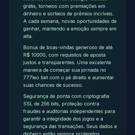
grátis, torneios com premiações em
dinheiro e sorteios de prêmios incríveis.
A cada semana, novas oportunidades de
ganhar, mantendo a emoção sempre em
alta.
Bonus de boas-vindas generoso de até
R$ 10000, com requisitos de aposta
justos e transparentes. Uma excelente
maneira de começar sua jornada no
777leo bet com o pé direito e aumentar
suas chances de sucesso.
Segurança de ponta com criptografia
SSL de 256 bits, proteção contra
fraudes e auditorias independentes para
garantir a integridade dos jogos e a
segurança das transações. Seus dados e
dinheiro estão sempre protegidos.