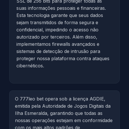
SSL de 256 bits para proteger todas as
suas informações pessoais e financeiras.
Esta tecnologia garante que seus dados
sejam transmitidos de forma segura e
confidencial, impedindo o acesso não
autorizado por terceiros. Além disso,
implementamos firewalls avançados e
sistemas de detecção de intrusão para
proteger nossa plataforma contra ataques
cibernéticos.
O 777leo bet opera sob a licença AGDIE,
emitida pela Autoridade de Jogos Digitais da
Ilha Esmeralda, garantindo que todas as
nossas operações estejam em conformidade
com os mais altos padrões de