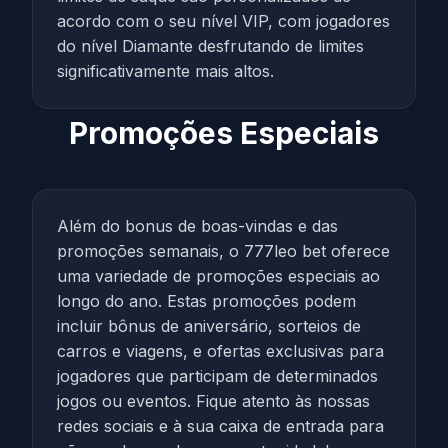
acordo com o seu nível VIP, com jogadores
do nível Diamante desfrutando de limites
significativamente mais altos.
Promoções Especiais
Além do bonus de boas-vindas e das
promoções semanais, o 777leo bet oferece
uma variedade de promoções especiais ao
longo do ano. Estas promoções podem
incluir bônus de aniversário, sorteios de
carros e viagens, e ofertas exclusivas para
jogadores que participam de determinados
jogos ou eventos. Fique atento às nossas
redes sociais e à sua caixa de entrada para