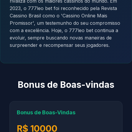
rivaliza com os maiores cassinos do mundo. Em
2023, o 777leo bet foi reconhecido pela Revista
Cassino Brasil como o 'Cassino Online Mais
Promissor', um testemunho do seu compromisso
com a excelência. Hoje, o 777leo bet continua a
evoluir, sempre buscando novas maneiras de
surpreender e recompensar seus jogadores.
Bonus de Boas-vindas
Bonus de Boas-Vindas
R$ 10000