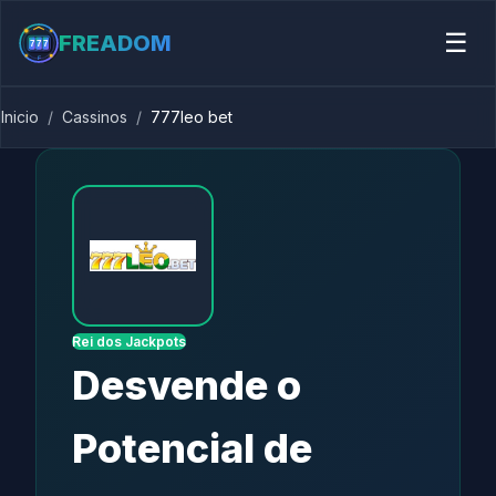
☰
FREADOM
Inicio
/
Cassinos
/
777leo bet
Rei dos Jackpots
Desvende o
Potencial de