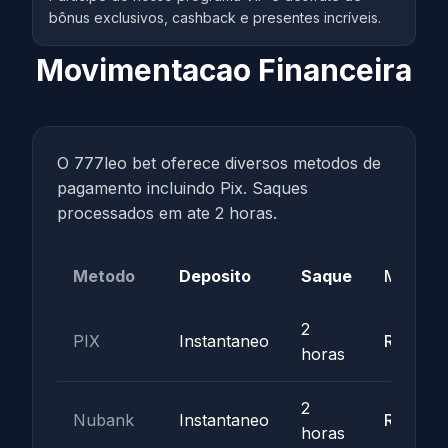
bônus exclusivos, cashback e presentes incríveis.
Movimentacao Financeira
O 777leo bet oferece diversos metodos de
pagamento incluindo Pix. Saques
processados em ate 2 horas.
Metodo
Deposito
Saque
Minimo
2
PIX
Instantaneo
R$ 30
horas
2
Nubank
Instantaneo
R$ 30
horas