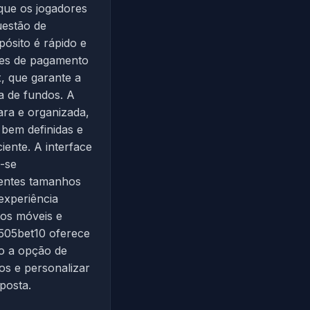
 que os jogadores
uestão de
pósito é rápido e
ões de pagamento
x, que garante a
a de fundos. A
ara e organizada,
 bem definidas e
iente. A interface
-se
rentes tamanhos
experiência
vos móveis e
 505bet10 oferece
o a opção de
tos e personalizar
posta.