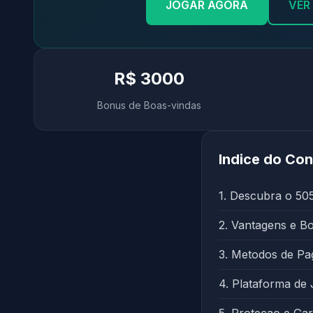
JOGAR AGORA
VER
R$ 3000
Bonus de Boas-vindas
Indice do Co
1. Descubra o 50
2. Vantagens e B
3. Metodos de P
4. Plataforma de