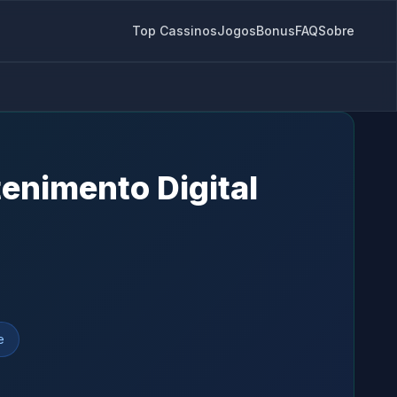
Top Cassinos
Jogos
Bonus
FAQ
Sobre
enimento Digital
e