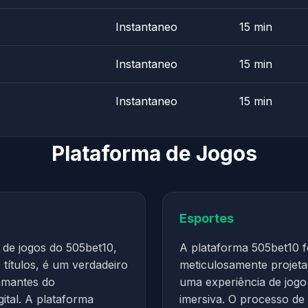
Instantaneo
15 min
Instantaneo
15 min
Instantaneo
15 min
Plataforma de Jogos
Esportes
a de jogos do 505bet10,
A plataforma 505bet10 f
títulos, é um verdadeiro
meticulosamente projeta
amantes do
uma experiência de jogo f
gital. A plataforma
imersiva. O processo de