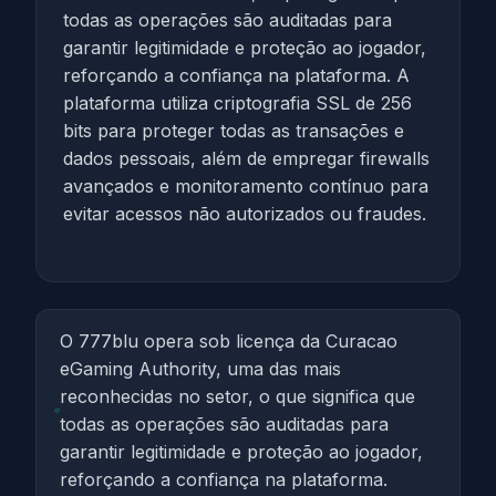
todas as operações são auditadas para
garantir legitimidade e proteção ao jogador,
reforçando a confiança na plataforma. A
plataforma utiliza criptografia SSL de 256
bits para proteger todas as transações e
dados pessoais, além de empregar firewalls
avançados e monitoramento contínuo para
evitar acessos não autorizados ou fraudes.
O 777blu opera sob licença da Curacao
eGaming Authority, uma das mais
reconhecidas no setor, o que significa que
todas as operações são auditadas para
garantir legitimidade e proteção ao jogador,
reforçando a confiança na plataforma.