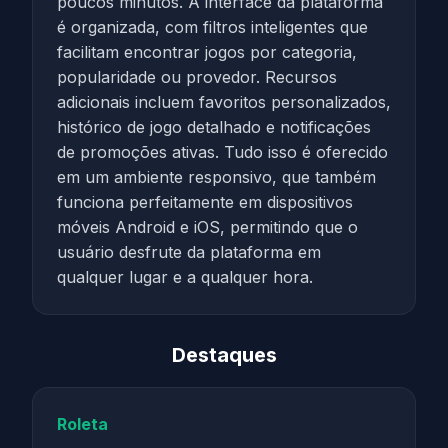
poucos minutos. A interface da plataforma
é organizada, com filtros inteligentes que
facilitam encontrar jogos por categoria,
popularidade ou provedor. Recursos
adicionais incluem favoritos personalizados,
histórico de jogo detalhado e notificações
de promoções ativas. Tudo isso é oferecido
em um ambiente responsivo, que também
funciona perfeitamente em dispositivos
móveis Android e iOS, permitindo que o
usuário desfrute da plataforma em
qualquer lugar e a qualquer hora.
Destaques
Roleta