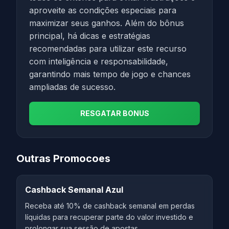
aproveite as condições especiais para
maximizar seus ganhos. Além do bônus
principal, há dicas e estratégias
recomendadas para utilizar este recurso
com inteligência e responsabilidade,
garantindo mais tempo de jogo e chances
ampliadas de sucesso.
RESGATAR BONUS
Outras Promocoes
Cashback Semanal Azul
Receba até 10% de cashback semanal em perdas
líquidas para recuperar parte do valor investido e
prolongar sua sessão de apostas.