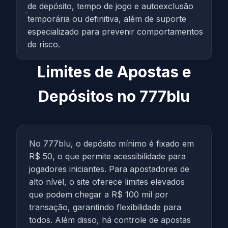
de depósito, tempo de jogo e autoexclusão
temporária ou definitiva, além de suporte
especializado para prevenir comportamentos
de risco.
Limites de Apostas e
Depósitos no 777blu
No 777blu, o depósito mínimo é fixado em
R$ 50, o que permite acessibilidade para
jogadores iniciantes. Para apostadores de
alto nível, o site oferece limites elevados
que podem chegar a R$ 100 mil por
transação, garantindo flexibilidade para
todos. Além disso, há controle de apostas