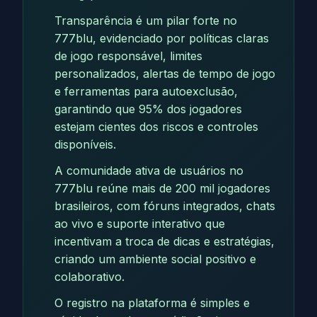
Transparência é um pilar forte no
777blu, evidenciado por políticas claras
de jogo responsável, limites
personalizados, alertas de tempo de jogo
e ferramentas para autoexclusão,
garantindo que 95% dos jogadores
estejam cientes dos riscos e controles
disponíveis.
A comunidade ativa de usuários no
777blu reúne mais de 200 mil jogadores
brasileiros, com fóruns integrados, chats
ao vivo e suporte interativo que
incentivam a troca de dicas e estratégias,
criando um ambiente social positivo e
colaborativo.
O registro na plataforma é simples e