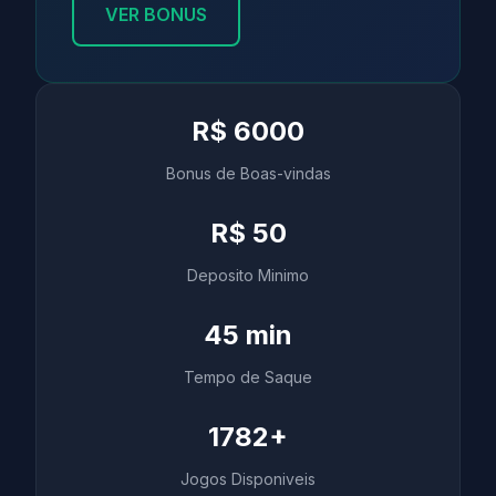
VER BONUS
R$ 6000
Bonus de Boas-vindas
R$ 50
Deposito Minimo
45 min
Tempo de Saque
1782+
Jogos Disponiveis