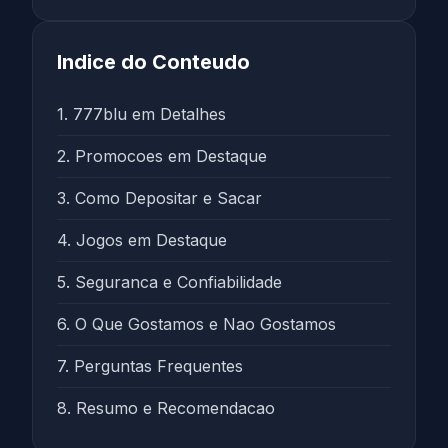
Indice do Conteudo
1. 777blu em Detalhes
2. Promocoes em Destaque
3. Como Depositar e Sacar
4. Jogos em Destaque
5. Seguranca e Confiabilidade
6. O Que Gostamos e Nao Gostamos
7. Perguntas Frequentes
8. Resumo e Recomendacao