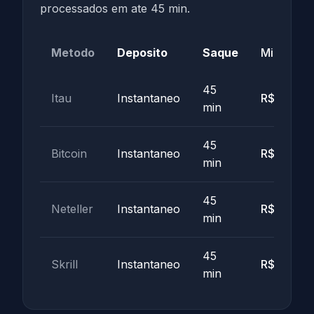
processados em ate 45 min.
Metodo
Deposito
Saque
Minimo
45
Itau
Instantaneo
R$ 50
min
45
Bitcoin
Instantaneo
R$ 50
min
45
Neteller
Instantaneo
R$ 50
min
45
Skrill
Instantaneo
R$ 50
min