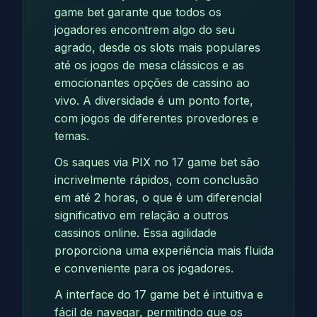
game bet garante que todos os
jogadores encontrem algo do seu
agrado, desde os slots mais populares
até os jogos de mesa clássicos e as
emocionantes opções de cassino ao
vivo. A diversidade é um ponto forte,
com jogos de diferentes provedores e
temas.
Os saques via PIX no 17 game bet são
incrivelmente rápidos, com conclusão
em até 2 horas, o que é um diferencial
significativo em relação a outros
cassinos online. Essa agilidade
proporciona uma experiência mais fluida
e conveniente para os jogadores.
A interface do 17 game bet é intuitiva e
fácil de navegar, permitindo que os