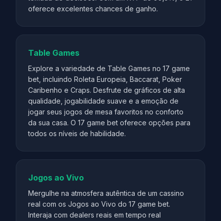
oferece excelentes chances de ganho.
Table Games
Explore a variedade de Table Games no 17 game
bet, incluindo Roleta Europeia, Baccarat, Poker
Caribenho e Craps. Desfrute de gráficos de alta
qualidade, jogabilidade suave e a emoção de
jogar seus jogos de mesa favoritos no conforto
da sua casa. O 17 game bet oferece opções para
todos os níveis de habilidade.
Jogos ao Vivo
Mergulhe na atmosfera autêntica de um cassino
real com os Jogos ao Vivo do 17 game bet.
Interaja com dealers reais em tempo real