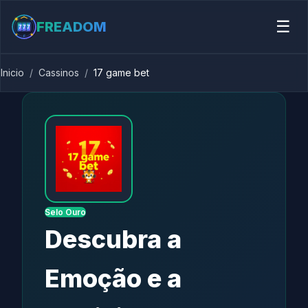
☰
FREADOM
Inicio
/
Cassinos
/
17 game bet
Selo Ouro
Descubra a
Emoção e a