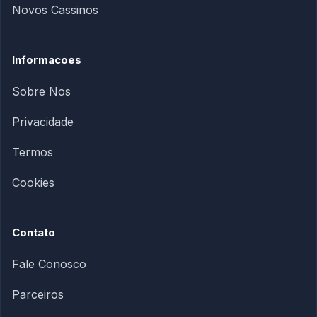
Novos Cassinos
Informacoes
Sobre Nos
Privacidade
Termos
Cookies
Contato
Fale Conosco
Parceiros