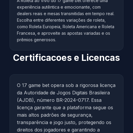
A Roleta ao Vivo do 17 game bet oferece uma
experiência autêntica e emocionante, com
dealers reais e mesas transmitidas em tempo real.
Escolha entre diferentes variações de roleta,
como Roleta Europeia, Roleta Americana e Roleta
Francesa, e aproveite as apostas variadas e os
prêmios generosos.
Certificacoes e Licencas
O 17 game bet opera sob a rigorosa licença
da Autoridade de Jogos Digitais Brasileira
(AJDB), número BR-2024-0717. Essa
licença garante que a plataforma segue os
mais altos padrões de segurança,
transparência e jogo justo, protegendo os
direitos dos jogadores e garantindo a