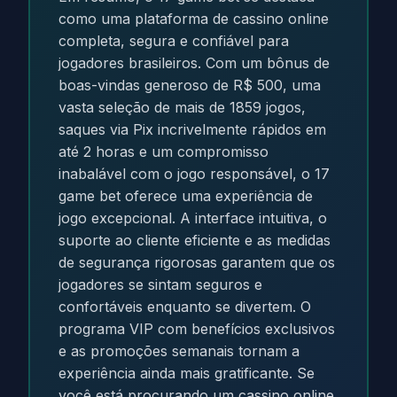
como uma plataforma de cassino online
completa, segura e confiável para
jogadores brasileiros. Com um bônus de
boas-vindas generoso de R$ 500, uma
vasta seleção de mais de 1859 jogos,
saques via Pix incrivelmente rápidos em
até 2 horas e um compromisso
inabalável com o jogo responsável, o 17
game bet oferece uma experiência de
jogo excepcional. A interface intuitiva, o
suporte ao cliente eficiente e as medidas
de segurança rigorosas garantem que os
jogadores se sintam seguros e
confortáveis enquanto se divertem. O
programa VIP com benefícios exclusivos
e as promoções semanais tornam a
experiência ainda mais gratificante. Se
você está procurando um cassino online