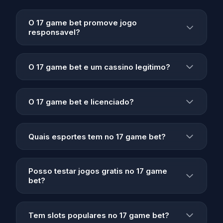
O 17 game bet promove jogo
responsavel?
Sim, o 17 game bet leva o jogo responsável
muito a sério. Oferecemos uma variedade
O 17 game bet e um cassino legitimo?
de ferramentas para ajudar os jogadores a
Absolutamente! O 17 game bet é um
controlar seus gastos e tempo de jogo,
cassino online legítimo e confiável,
incluindo limites de depósito, autoexclusão
O 17 game bet e licenciado?
licenciado pela Autoridade de Jogos Digitais
e acesso a informações sobre jogo
Sim, o 17 game bet é devidamente
Brasileira (AJDB) sob o número BR-2024-
responsável. Também incentivamos os
licenciado pela Autoridade de Jogos Digitais
0717. Operamos com total transparência e
Quais esportes tem no 17 game bet?
jogadores a jogar com moderação e a
Brasileira (AJDB), com o número de
seguimos rigorosos padrões de segurança
procurar ajuda se estiverem enfrentando
Embora o 17 game bet seja focado
licença BR-2024-0717. Essa licença
para proteger os direitos dos jogadores.
problemas com o jogo. Nossa equipe é
principalmente em jogos de cassino,
comprova que a plataforma atende a todos
Posso testar jogos gratis no 17 game
Nossa reputação é construída com base na
treinada para identificar sinais de jogo
também oferecemos uma seção de apostas
bet?
os requisitos legais e regulatórios para
confiança e na integridade, e estamos
problemático e oferecer suporte aos
esportivas com uma ampla variedade de
operar como um cassino online no Brasil.
comprometidos em oferecer uma
Sim, o 17 game bet oferece a opção de
jogadores que precisam.
esportes disponíveis, incluindo futebol,
A licença garante que os jogos são justos,
experiência de jogo justa e agradável para
testar muitos dos nossos jogos
Tem slots populares no 17 game bet?
basquete, tênis, vôlei, eSports e muito mais.
os pagamentos são seguros e os dados dos
todos.