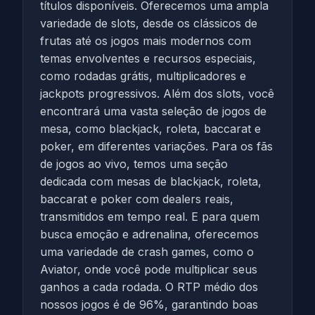
títulos disponíveis. Oferecemos uma ampla
variedade de slots, desde os clássicos de
frutas até os jogos mais modernos com
temas envolventes e recursos especiais,
como rodadas grátis, multiplicadores e
jackpots progressivos. Além dos slots, você
encontrará uma vasta seleção de jogos de
mesa, como blackjack, roleta, baccarat e
poker, em diferentes variações. Para os fãs
de jogos ao vivo, temos uma seção
dedicada com mesas de blackjack, roleta,
baccarat e poker com dealers reais,
transmitidos em tempo real. E para quem
busca emoção e adrenalina, oferecemos
uma variedade de crash games, como o
Aviator, onde você pode multiplicar seus
ganhos a cada rodada. O RTP médio dos
nossos jogos é de 96%, garantindo boas