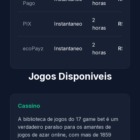
Pago
horas
2
PIX
Instantaneo
R$ 25
horas
2
ecoPayz
Instantaneo
R$ 25
horas
Jogos Disponiveis
Cassino
A biblioteca de jogos do 17 game bet é um
verdadeiro paraíso para os amantes de
jogos de azar online, com mais de 1859