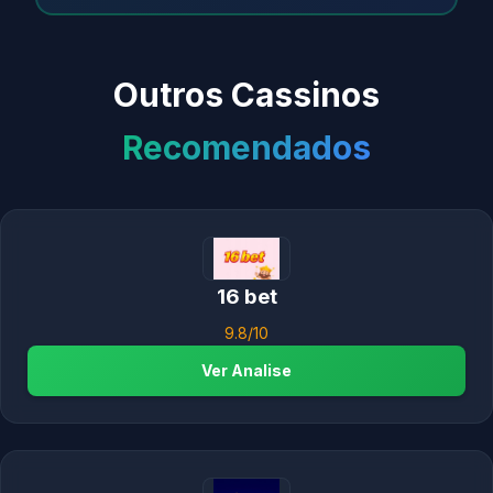
Outros Cassinos
Recomendados
16 bet
9.8/10
Ver Analise