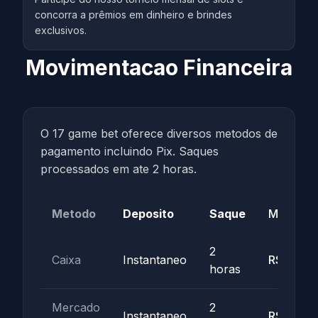
concorra a prêmios em dinheiro e brindes
exclusivos.
Movimentacao Financeira
O 17 game bet oferece diversos metodos de
pagamento incluindo Pix. Saques
processados em ate 2 horas.
Metodo
Deposito
Saque
Minimo
2
Caixa
Instantaneo
R$ 25
horas
Mercado
2
Instantaneo
R$ 25