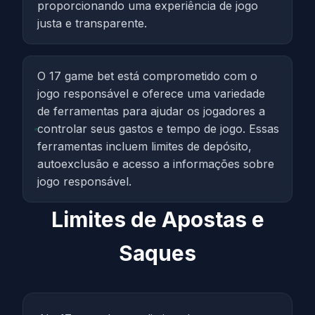
proporcionando uma experiência de jogo
justa e transparente.
O 17 game bet está comprometido com o
jogo responsável e oferece uma variedade
de ferramentas para ajudar os jogadores a
controlar seus gastos e tempo de jogo. Essas
ferramentas incluem limites de depósito,
autoexclusão e acesso a informações sobre
jogo responsável.
Limites de Apostas e
Saques