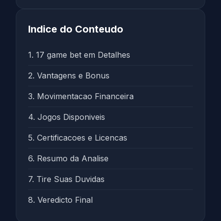
Indice do Conteudo
1. 17 game bet em Detalhes
2. Vantagens e Bonus
3. Movimentacao Financeira
4. Jogos Disponiveis
5. Certificacoes e Licencas
6. Resumo da Analise
7. Tire Suas Duvidas
8. Veredicto Final