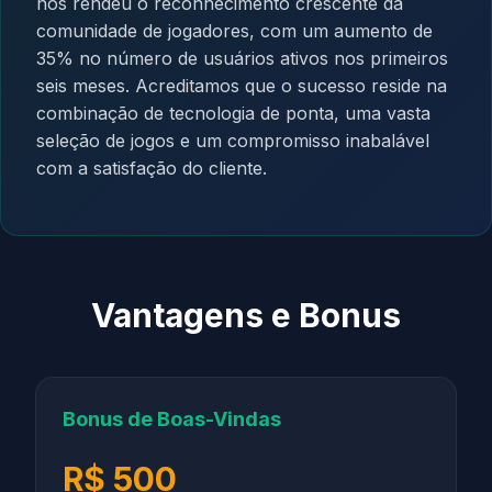
nos rendeu o reconhecimento crescente da
comunidade de jogadores, com um aumento de
35% no número de usuários ativos nos primeiros
seis meses. Acreditamos que o sucesso reside na
combinação de tecnologia de ponta, uma vasta
seleção de jogos e um compromisso inabalável
com a satisfação do cliente.
Vantagens e Bonus
Bonus de Boas-Vindas
R$ 500