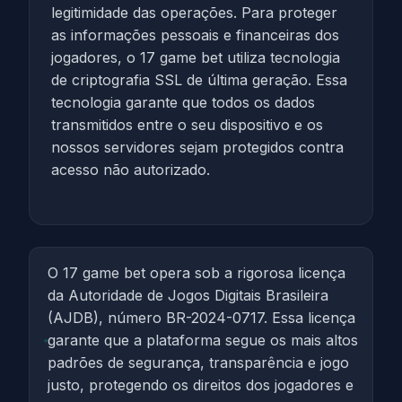
legitimidade das operações. Para proteger
as informações pessoais e financeiras dos
jogadores, o 17 game bet utiliza tecnologia
de criptografia SSL de última geração. Essa
tecnologia garante que todos os dados
transmitidos entre o seu dispositivo e os
nossos servidores sejam protegidos contra
acesso não autorizado.
O 17 game bet opera sob a rigorosa licença
da Autoridade de Jogos Digitais Brasileira
(AJDB), número BR-2024-0717. Essa licença
garante que a plataforma segue os mais altos
padrões de segurança, transparência e jogo
justo, protegendo os direitos dos jogadores e