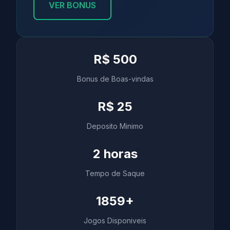
VER BONUS
R$ 500
Bonus de Boas-vindas
R$ 25
Deposito Minimo
2 horas
Tempo de Saque
1859+
Jogos Disponiveis