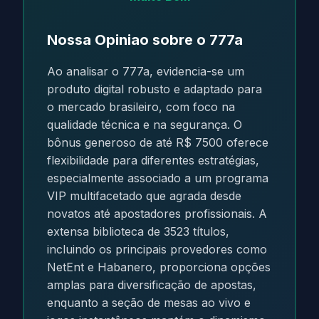
Diamante. Essa funcionalidade é valiosa
riscos enquanto se aprende as regras e
emoção e competição genuína em
para quem aposta frequentemente, já que
estratégias básicas.
blackjack.
Nossa Opiniao sobre o 777a
diminui o impacto financeiro das perdas e
ajuda a manter o equilíbrio das operações
Ao analisar o 777a, evidencia-se um
de apostas.
produto digital robusto e adaptado para
o mercado brasileiro, com foco na
qualidade técnica e na segurança. O
bônus generoso de até R$ 7500 oferece
flexibilidade para diferentes estratégias,
especialmente associado a um programa
VIP multifacetado que agrada desde
novatos até apostadores profissionais. A
extensa biblioteca de 3523 títulos,
incluindo os principais provedores como
NetEnt e Habanero, proporciona opções
amplas para diversificação de apostas,
enquanto a seção de mesas ao vivo e