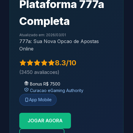
Plataforma 777a
Completa
Atualizado em: 2026/03/01
777a: Sua Nova Opcao de Apostas
Online
8.3/10
(3450 avaliacoes)
Bonus R$ 7500
Curacao eGaming Authority
App Mobile
JOGAR AGORA