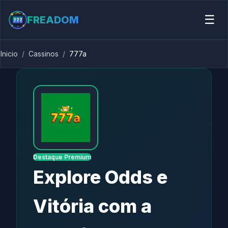
☰
FREADOM
Inicio
/
Cassinos
/
777a
Destaque Premium
Explore Odds e
Vitória com a