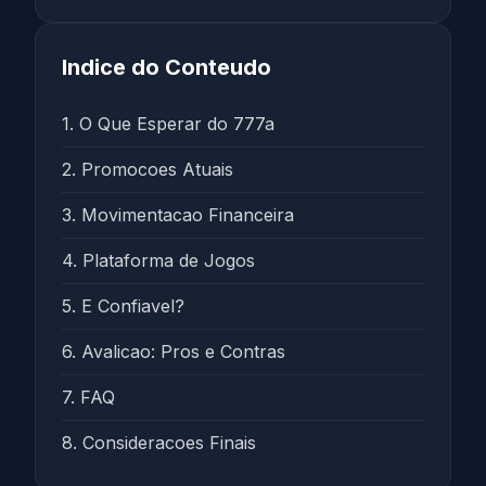
Indice do Conteudo
1. O Que Esperar do 777a
2. Promocoes Atuais
3. Movimentacao Financeira
4. Plataforma de Jogos
5. E Confiavel?
6. Avalicao: Pros e Contras
7. FAQ
8. Consideracoes Finais