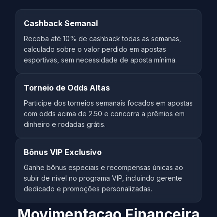
Cashback Semanal
Receba até 10% de cashback todas as semanas,
calculado sobre o valor perdido em apostas
esportivas, sem necessidade de aposta mínima.
Torneio de Odds Altas
Participe dos torneios semanais focados em apostas
com odds acima de 2.50 e concorra a prêmios em
dinheiro e rodadas grátis.
Bônus VIP Exclusivo
Ganhe bônus especiais e recompensas únicas ao
subir de nível no programa VIP, incluindo gerente
dedicado e promoções personalizadas.
Movimentacao Financeira