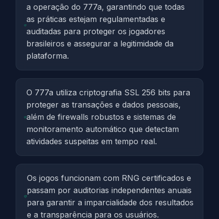
a operação do 777a, garantindo que todas
as práticas estejam regulamentadas e
auditadas para proteger os jogadores
brasileiros e assegurar a legitimidade da
plataforma.
O 777a utiliza criptografia SSL 256 bits para
proteger as transações e dados pessoais,
além de firewalls robustos e sistemas de
monitoramento automático que detectam
atividades suspeitas em tempo real.
Os jogos funcionam com RNG certificados e
passam por auditorias independentes anuais
para garantir a imparcialidade dos resultados
e a transparência para os usuários.