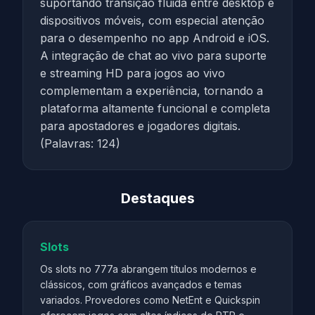
suportando transição fluida entre desktop e
dispositivos móveis, com especial atenção
para o desempenho no app Android e iOS.
A integração de chat ao vivo para suporte
e streaming HD para jogos ao vivo
complementam a experiência, tornando a
plataforma altamente funcional e completa
para apostadores e jogadores digitais.
(Palavras: 124)
Destaques
Slots
Os slots no 777a abrangem títulos modernos e
clássicos, com gráficos avançados e temas
variados. Provedores como NetEnt e Quickspin