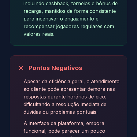
incluindo cashback, torneios e bônus de
recarga, mantidos de forma consistente
para incentivar o engajamento e
recompensar jogadores regulares com
valores reais.
Pontos Negativos
Apesar da eficiência geral, o atendimento
ao cliente pode apresentar demora nas
respostas durante horários de pico,
dificultando a resolução imediata de
dúvidas ou problemas pontuais.
A interface da plataforma, embora
funcional, pode parecer um pouco