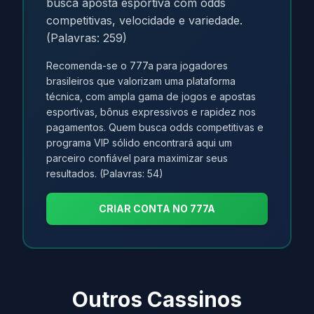
busca aposta esportiva com odds
competitivas, velocidade e variedade.
(Palavras: 259)
Recomenda-se o 777a para jogadores
brasileiros que valorizam uma plataforma
técnica, com ampla gama de jogos e apostas
esportivas, bônus expressivos e rapidez nos
pagamentos. Quem busca odds competitivas e
programa VIP sólido encontrará aqui um
parceiro confiável para maximizar seus
resultados. (Palavras: 54)
CRIAR CONTA NO 777A
Outros Cassinos