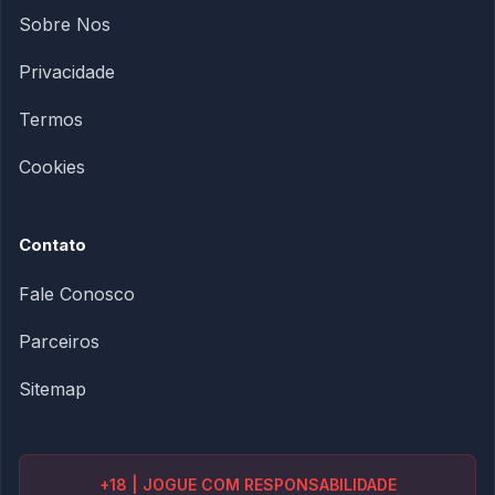
Sobre Nos
Privacidade
Termos
Cookies
Contato
Fale Conosco
Parceiros
Sitemap
+18 | JOGUE COM RESPONSABILIDADE