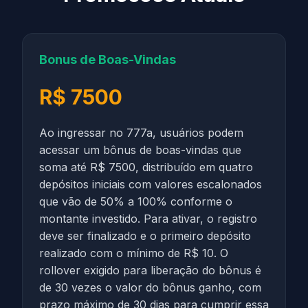
Bonus de Boas-Vindas
R$ 7500
Ao ingressar no 777a, usuários podem
acessar um bônus de boas-vindas que
soma até R$ 7500, distribuído em quatro
depósitos iniciais com valores escalonados
que vão de 50% a 100% conforme o
montante investido. Para ativar, o registro
deve ser finalizado e o primeiro depósito
realizado com o mínimo de R$ 10. O
rollover exigido para liberação do bônus é
de 30 vezes o valor do bônus ganho, com
prazo máximo de 30 dias para cumprir essa