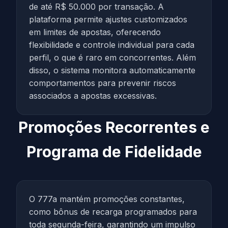
de até R$ 50.000 por transação. A
plataforma permite ajustes customizados
em limites de apostas, oferecendo
flexibilidade e controle individual para cada
perfil, o que é raro em concorrentes. Além
disso, o sistema monitora automaticamente
comportamentos para prevenir riscos
associados a apostas excessivas.
Promoções Recorrentes e
Programa de Fidelidade
O 777a mantém promoções constantes,
como bônus de recarga programados para
toda segunda-feira, garantindo um impulso