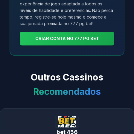
experiência de jogo adaptada a todos os
níveis de habilidade e preferências. Não perca
tempo, registre-se hoje mesmo e comece a
sua jornada premiada no 777 pg bet!
CRIAR CONTA NO 777 PG BET
Outros Cassinos
Recomendados
bet 456