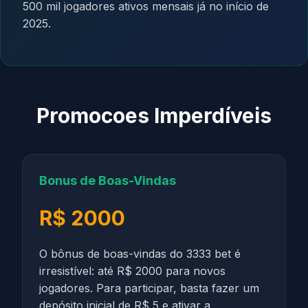
500 mil jogadores ativos mensais já no início de
2025.
Promocoes Imperdíveis
Bonus de Boas-Vindas
R$ 2000
O bônus de boas-vindas do 3333 bet é
irresistível: até R$ 2000 para novos
jogadores. Para participar, basta fazer um
depósito inicial de R$ 5 e ativar a