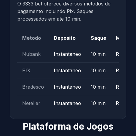
O 3333 bet oferece diversos metodos de
pagamento incluindo Pix. Saques
processados em ate 10 min.
Metodo
Deposito
Saque
Minimo
Nubank
Instantaneo
10 min
R$ 5
PIX
Instantaneo
10 min
R$ 5
Bradesco
Instantaneo
10 min
R$ 5
Neteller
Instantaneo
10 min
R$ 5
Plataforma de Jogos