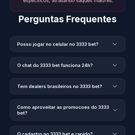
específicos, atrasando saques maiores.
Perguntas Frequentes
Posso jogar no celular no 3333 bet?
Sim! A plataforma 3333 bet é totalmente
otimizada para dispositivos móveis,
O chat do 3333 bet funciona 24h?
incluindo Android e iOS. Para acessar,
Sim, o suporte via chat ao vivo está
basta abrir o site no navegador do celular
disponível 24 horas por dia, 7 dias por
ou baixar o aplicativo oficial. O design
Tem dealers brasileiros no 3333 bet?
semana. Essa funcionalidade garante que
responsivo garante que você tenha uma
Sim, o 3333 bet oferece mesas ao vivo com
você possa resolver qualquer dúvida ou
experiência fluida, seja na escolha de jogos
dealers brasileiros. Esses profissionais
problema a qualquer momento. Basta clicar
Como aproveitar as promocoes do 3333
ou na realização de pagamentos. O
estão disponíveis para interagir em
bet?
no ícone de suporte na página principal do
aplicativo é leve e fácil de usar, ideal para
português, proporcionando uma
site ou aplicativo. Além disso, o
quem gosta de jogar em qualquer lugar.
O 3333 bet oferece diversas promoções
experiência mais imersiva e amigável. Você
atendimento é em português, garantindo
para jogadores novos e recorrentes. Para
O cadastro no 3333 bet e rapido?