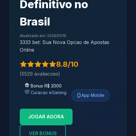
Definitivo no
Brasil
Atualizado em: 2026/01/15
3333 bet: Sua Nova Opcao de Apostas
Online
8.8/10
(5529 avaliacoes)
Bonus R$ 2000
Curacao eGaming
App Mobile
JOGAR AGORA
VER BONUS