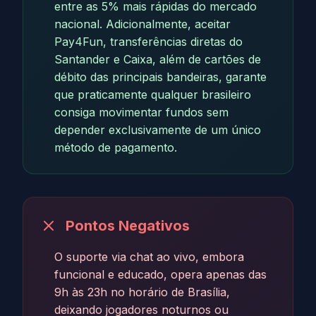
entre as 5% mais rápidas do mercado
nacional. Adicionalmente, aceitar
Pay4Fun, transferências diretas do
Santander e Caixa, além de cartões de
débito das principais bandeiras, garante
que praticamente qualquer brasileiro
consiga movimentar fundos sem
depender exclusivamente de um único
método de pagamento.
Pontos Negativos
O suporte via chat ao vivo, embora
funcional e educado, opera apenas das
9h às 23h no horário de Brasília,
deixando jogadores noturnos ou