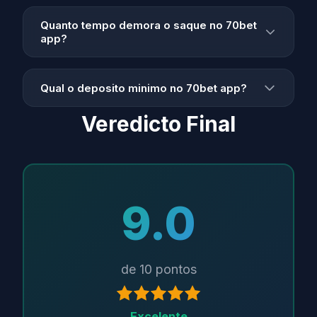
Sim, o 70bet app opera com licenca da
Curacao eGaming License
Quanto tempo demora o saque no 70bet
#8048/JAZ2022-070.
app?
Saques via Pix levam ate 4 horas.
Qual o deposito minimo no 70bet app?
O deposito minimo e de R$ 100.
Veredicto Final
9.0
de 10 pontos
Excelente