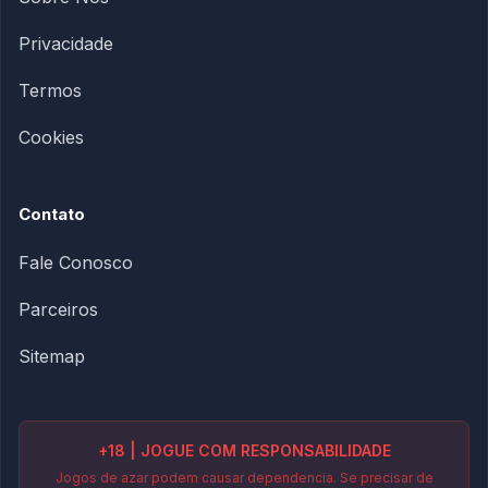
Privacidade
Termos
Cookies
Contato
Fale Conosco
Parceiros
Sitemap
+18 | JOGUE COM RESPONSABILIDADE
Jogos de azar podem causar dependencia. Se precisar de