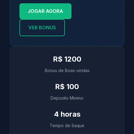
JOGAR AGORA
VER BONUS
R$ 1200
Bonus de Boas-vindas
R$ 100
Deposito Minimo
4 horas
Tempo de Saque