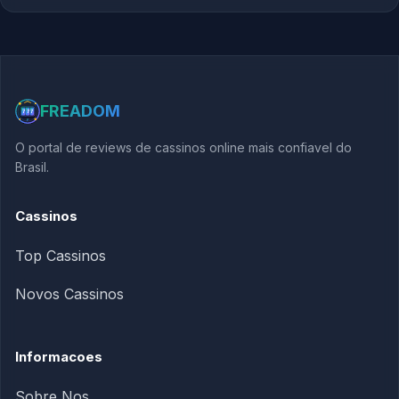
FREADOM
O portal de reviews de cassinos online mais confiavel do
Brasil.
Cassinos
Top Cassinos
Novos Cassinos
Informacoes
Sobre Nos