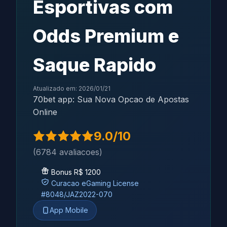
Esportivas com
Odds Premium e
Saque Rapido
Atualizado em: 2026/01/21
70bet app: Sua Nova Opcao de Apostas
Online
9.0/10
(6784 avaliacoes)
Bonus R$ 1200
Curacao eGaming License
#8048/JAZ2022-070
App Mobile