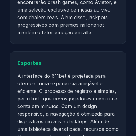
encontrarão crash games, como Aviator, e
uma seleção exclusiva de mesas ao vivo
com dealers reais. Além disso, jackpots
progressivos com prêmios milionários
mantêm o fator emoção em alta.
Esportes
A interface do 611bet é projetada para
oferecer uma experiência amigável e
eficiente. O processo de registro é simples,
permitindo que novos jogadores criem uma
conta em minutos. Com um design
responsivo, a navegação é otimizada para
dispositivos móveis e desktops. Além de
uma biblioteca diversificada, recursos como