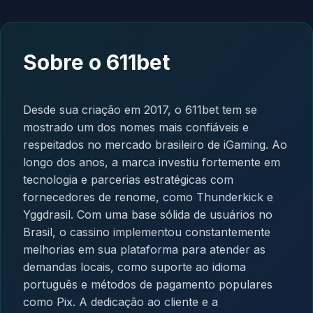
Sobre o 611bet
Desde sua criação em 2017, o 611bet tem se
mostrado um dos nomes mais confiáveis e
respeitados no mercado brasileiro de iGaming. Ao
longo dos anos, a marca investiu fortemente em
tecnologia e parcerias estratégicas com
fornecedores de renome, como Thunderkick e
Yggdrasil. Com uma base sólida de usuários no
Brasil, o cassino implementou constantemente
melhorias em sua plataforma para atender as
demandas locais, como suporte ao idioma
português e métodos de pagamento populares
como Pix. A dedicação ao cliente e a