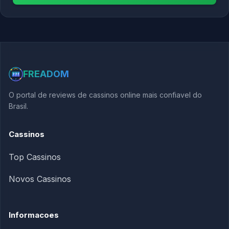
FREADOM
O portal de reviews de cassinos online mais confiavel do
Brasil.
Cassinos
Top Cassinos
Novos Cassinos
Informacoes