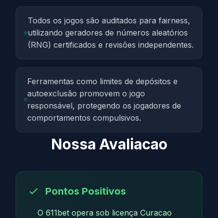
Todos os jogos são auditados para fairness,
utilizando geradores de números aleatórios
(RNG) certificados e revisões independentes.
Ferramentas como limites de depósitos e
autoexclusão promovem o jogo
responsável, protegendo os jogadores de
comportamentos compulsivos.
Nossa Avaliacao
Pontos Positivos
O 611bet opera sob licença Curacao