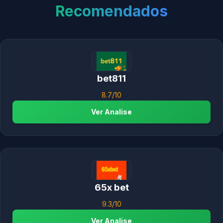
Recomendados
bet811
8.7/10
Ver Analise
65x bet
9.3/10
Ver Analise