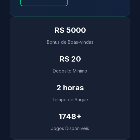
R$ 5000
Bonus de Boas-vindas
R$ 20
Deposito Minimo
2 horas
Tempo de Saque
1748+
Jogos Disponiveis