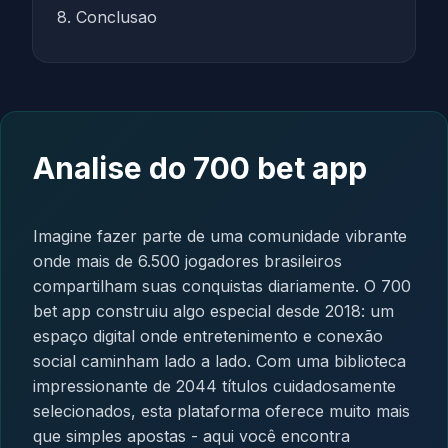
8. Conclusao
Analise do 700 bet app
Imagine fazer parte de uma comunidade vibrante
onde mais de 6.500 jogadores brasileiros
compartilham suas conquistas diariamente. O 700
bet app construiu algo especial desde 2018: um
espaço digital onde entretenimento e conexão
social caminham lado a lado. Com uma biblioteca
impressionante de 2044 títulos cuidadosamente
selecionados, esta plataforma oferece muito mais
que simples apostas - aqui você encontra