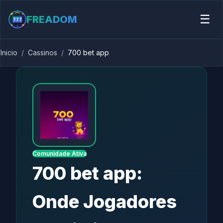
☰
FREADOM
Inicio
/
Cassinos
/
700 bet app
Comunidade Ativa
700 bet app:
Onde Jogadores