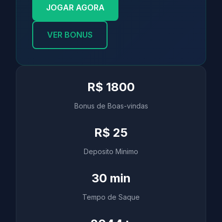
JOGAR AGORA
VER BONUS
R$ 1800
Bonus de Boas-vindas
R$ 25
Deposito Minimo
30 min
Tempo de Saque