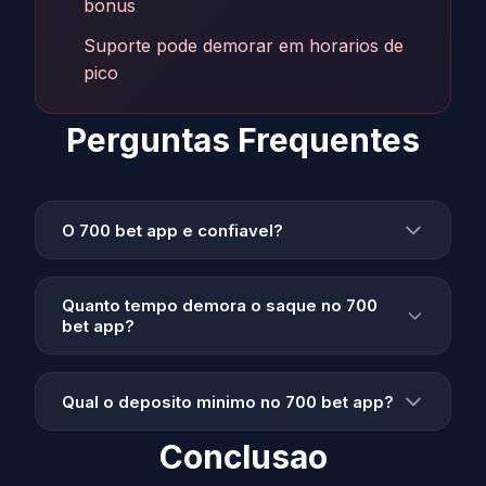
bonus
Suporte pode demorar em horarios de
pico
Perguntas Frequentes
O 700 bet app e confiavel?
Sim, o 700 bet app opera com licenca da
Curacao eGaming License #8048/JAZ.
Quanto tempo demora o saque no 700
bet app?
Saques via Pix levam ate 30 min.
Qual o deposito minimo no 700 bet app?
O deposito minimo e de R$ 25.
Conclusao