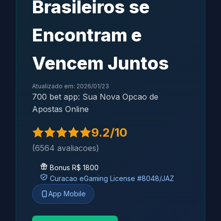
Brasileiros se
Encontram e
Vencem Juntos
Atualizado em: 2026/01/23
700 bet app: Sua Nova Opcao de
Apostas Online
9.2/10
(6564 avaliacoes)
Bonus R$ 1800
Curacao eGaming License #8048/JAZ
App Mobile